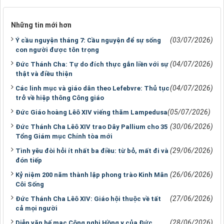
Những tin mới hơn
(03/07/2026)
Ý cầu nguyện tháng 7: Cầu nguyện để sự sống
con người được tôn trọng
(04/07/2026)
Đức Thánh Cha: Tự do đích thực gắn liền với sự
thật và điều thiện
(04/07/2026)
Các linh mục và giáo dân theo Lefebvre: Thủ tục
trở về hiệp thông Công giáo
(05/07/2026)
Đức Giáo hoàng Lêô XIV viếng thăm Lampedusa
(30/06/2026)
Đức Thánh Cha Lêô XIV trao Dây Pallium cho 35
Tổng Giám mục Chính tòa mới
(29/06/2026)
Tình yêu đòi hỏi ít nhất ba điều: từ bỏ, mất đi và
đón tiếp
(26/06/2026)
Kỷ niệm 200 năm thành lập phong trào Kinh Mân
Côi Sống
(27/06/2026)
Đức Thánh Cha Lêô XIV: Giáo hội thuộc về tất
cả mọi người
(28/06/2026)
Diễn văn bế mạc Công nghị Hồng y của Đức