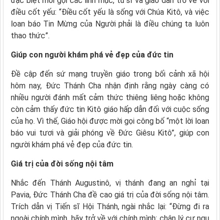
đặc biệt mời gọi các linh mục, tu sĩ và giáo dân trở về với
điều cốt yếu: “Điều cốt yếu là sống với Chúa Kitô, và việc
loan báo Tin Mừng của Người phải là điều chúng ta luôn
thao thức”.
Giúp con người khám phá vẻ đẹp của đức tin
Đề cập đến sứ mạng truyền giáo trong bối cảnh xã hội
hôm nay, Đức Thánh Cha nhận định rằng ngày càng có
nhiều người đánh mất cảm thức thiêng liêng hoặc không
còn cảm thấy đức tin Kitô giáo hấp dẫn đối với cuộc sống
của họ. Vì thế, Giáo hội được mời gọi công bố “một lời loan
báo vui tươi và giải phóng về Đức Giêsu Kitô”, giúp con
người khám phá vẻ đẹp của đức tin.
Giá trị của đời sống nội tâm
Nhắc đến Thánh Augustinô, vị thánh đang an nghỉ tại
Pavia, Đức Thánh Cha đề cao giá trị của đời sống nội tâm.
Trích dẫn vị Tiến sĩ Hội Thánh, ngài nhắc lại: “Đừng đi ra
ngoài chính mình, hãy trở về với chính mình: chân lý cư ngụ