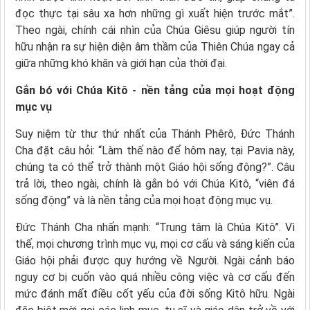
đọc thực tại sâu xa hơn những gì xuất hiện trước mắt”.
Theo ngài, chính cái nhìn của Chúa Giêsu giúp người tín
hữu nhận ra sự hiện diện âm thầm của Thiên Chúa ngay cả
giữa những khó khăn và giới hạn của thời đại.
Gắn bó với Chúa Kitô - nền tảng của mọi hoạt động
mục vụ
Suy niệm từ thư thứ nhất của Thánh Phêrô, Đức Thánh
Cha đặt câu hỏi: “Làm thế nào để hôm nay, tại Pavia này,
chúng ta có thể trở thành một Giáo hội sống động?”. Câu
trả lời, theo ngài, chính là gắn bó với Chúa Kitô, “viên đá
sống động” và là nền tảng của mọi hoạt động mục vụ.
Đức Thánh Cha nhấn mạnh: “Trung tâm là Chúa Kitô”. Vì
thế, mọi chương trình mục vụ, mọi cơ cấu và sáng kiến của
Giáo hội phải được quy hướng về Người. Ngài cảnh báo
nguy cơ bị cuốn vào quá nhiều công việc và cơ cấu đến
mức đánh mất điều cốt yếu của đời sống Kitô hữu. Ngài