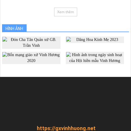
Xem thêm
HÌNH ẢNH
https://gxvinhhuong.net