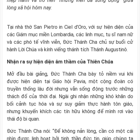
hiệp hành và trở nên “những viên đá sống động” giữa
lòng xã hội hôm nay.
Tại nhà thờ San Pietro in Ciel d’Oro, với sự hiện diện của
các Giám mục miền Lombardia, các linh mục, tu sĩ nam nữ
và các phó tế vĩnh viễn, Đức Thánh Cha chủ sự buổi cử
hành Lời Chúa và kính viếng thánh tích Thánh Augustinô.
Nhận ra sự hiện diện âm thầm của Thiên Chúa
Mở đầu bài giảng, Đức Thánh Cha bày tỏ niềm vui khi
được hiện diện tại Giáo hội Pavia, một cộng đoàn có
truyền thống lâu đời nhưng vẫn sống động trước những
thách đố của thời đại. Ngài ghi nhận những khó khăn do
bối cảnh tục hóa và sự suy giảm thực hành tôn giáo,
nhưng khuyến khích các tín hữu không để mình rơi vào
thái độ bi quan.
Đức Thánh Cha nói: “Để không nản lòng, cần có một cái
nhìn được linh hoạt bởi tinh thần đức tin, giúp chúng ta