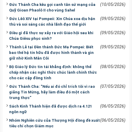
(10/05/2026)
Đức Thánh Cha kêu gọi canh tân sứ mạng của
Quỹ Gioan Phaolô II cho vùng Sahel
(09/05/2026)
Đức Lêô XIV tại Pompeii: Xin Chúa xoa dịu hận
thù và soi sáng các nhà lãnh đạo thế giới
(09/05/2026)
Điều gì đã thực sự xảy ra với Giáo hội sau khi
Chúa Giêsu phục sinh?
(09/05/2026)
Thánh Lễ tại Đền thánh Đức Mẹ Pompei: Biết
bao thế hệ tín hữu đã được hình thành và gìn
giữ nhờ Kinh Mân Côi
(08/05/2026)
Bộ Giáo lý Đức tin tái khẳng định: không thể
chấp nhận các nghi thức chúc lành chính thức
cho các cặp đồng tính
(07/05/2026)
Đức Thánh Cha: “Nếu ai đó chỉ trích tôi vì rao
giảng Tin Mừng, hãy làm điều đó một cách
trung thực”
(06/05/2026)
Sách Kinh Thánh hiện đã được dịch ra 4.121
ngôn ngữ
(06/05/2026)
Nhóm Nghiên cứu của Thượng Hội đồng đề xuất
tiêu chí chọn Giám mục