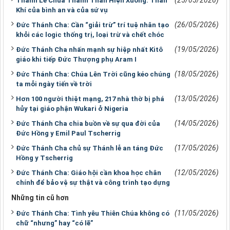
Thánh Lễ Chúa Thánh Thần Hiện Xuống: Thần
Khí của bình an và của sứ vụ
(26/05/2026)
Đức Thánh Cha: Cần “giải trừ” trí tuệ nhân tạo
khỏi các logic thống trị, loại trừ và chết chóc
(19/05/2026)
Đức Thánh Cha nhấn mạnh sự hiệp nhất Kitô
giáo khi tiếp Đức Thượng phụ Aram I
(18/05/2026)
Đức Thánh Cha: Chúa Lên Trời cũng kéo chúng
ta mỗi ngày tiến về trời
(13/05/2026)
Hơn 100 người thiệt mạng, 217 nhà thờ bị phá
hủy tại giáo phận Wukari ở Nigeria
(14/05/2026)
Đức Thánh Cha chia buồn về sự qua đời của
Đức Hồng y Emil Paul Tscherrig
(17/05/2026)
Đức Thánh Cha chủ sự Thánh lễ an táng Đức
Hồng y Tscherrig
(12/05/2026)
Đức Thánh Cha: Giáo hội cần khoa học chân
chính để bảo vệ sự thật và công trình tạo dựng
Những tin cũ hơn
(11/05/2026)
Đức Thánh Cha: Tình yêu Thiên Chúa không có
chữ “nhưng” hay “có lẽ”