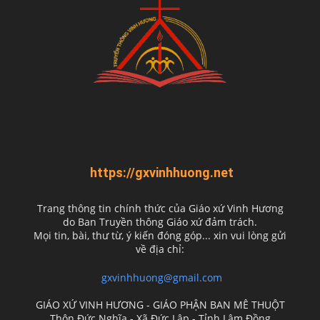
https://gxvinhhuong.net
Trang thông tin chính thức của Giáo xứ Vinh Hương
do
Ban Truyền thông Giáo xứ đảm trách.
Mọi tin, bài, thư từ, ý kiến đóng góp... xin vui lòng gửi
về địa chỉ:
gxvinhhuong@gmail.com
GIÁO XỨ VINH HƯƠNG - GIÁO PHẬN BAN MÊ THUỘT
Thôn Đức Nghĩa - Xã Đức Lập - Tỉnh Lâm Đồng