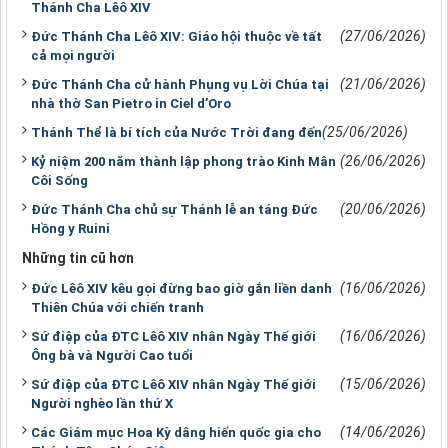
Thánh Cha Lêô XIV
(27/06/2026)
Đức Thánh Cha Lêô XIV: Giáo hội thuộc về tất
cả mọi người
(21/06/2026)
Đức Thánh Cha cử hành Phụng vụ Lời Chúa tại
nhà thờ San Pietro in Ciel d’Oro
(25/06/2026)
Thánh Thể là bí tích của Nước Trời đang đến
(26/06/2026)
Kỷ niệm 200 năm thành lập phong trào Kinh Mân
Côi Sống
(20/06/2026)
Đức Thánh Cha chủ sự Thánh lễ an táng Đức
Hồng y Ruini
Những tin cũ hơn
(16/06/2026)
Đức Lêô XIV kêu gọi đừng bao giờ gắn liền danh
Thiên Chúa với chiến tranh
(16/06/2026)
Sứ điệp của ĐTC Lêô XIV nhân Ngày Thế giới
Ông bà và Người Cao tuổi
(15/06/2026)
Sứ điệp của ĐTC Lêô XIV nhân Ngày Thế giới
Người nghèo lần thứ X
(14/06/2026)
Các Giám mục Hoa Kỳ dâng hiến quốc gia cho