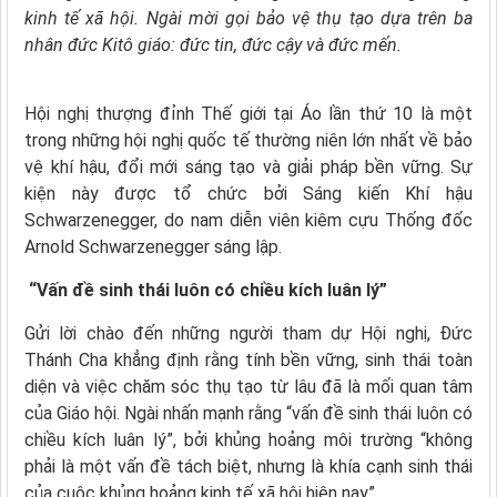
kinh tế xã hội. Ngài mời gọi bảo vệ thụ tạo dựa trên ba
nhân đức Kitô giáo: đức tin, đức cậy và đức mến.
Hội nghị thượng đỉnh Thế giới tại Áo lần thứ 10 là một
trong những hội nghị quốc tế thường niên lớn nhất về bảo
vệ khí hậu, đổi mới sáng tạo và giải pháp bền vững. Sự
kiện này được tổ chức bởi Sáng kiến Khí hậu
Schwarzenegger, do nam diễn viên kiêm cựu Thống đốc
Arnold Schwarzenegger sáng lập.
“Vấn đề sinh thái luôn có chiều kích luân lý”
Gửi lời chào đến những người tham dự Hội nghị, Đức
Thánh Cha khẳng định rằng tính bền vững, sinh thái toàn
diện và việc chăm sóc thụ tạo từ lâu đã là mối quan tâm
của Giáo hội. Ngài nhấn mạnh rằng “vấn đề sinh thái luôn có
chiều kích luân lý”, bởi khủng hoảng môi trường “không
phải là một vấn đề tách biệt, nhưng là khía cạnh sinh thái
của cuộc khủng hoảng kinh tế xã hội hiện nay”.