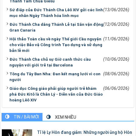
Thánh Tâm Chúa Giêsu
(13/06/2026)
Sứ điệp của Đức Thánh Cha Lêô XIV gửi các linh
mục nhân Ngày Thánh hóa linh mục
(12/06/2026)
Đức Thánh Cha dâng Thánh Lễ tại Sân vận động
Gran Canaria
(11/06/2026)
Hội thảo Toàn cầu về ngày Thế giới Cầu nguyện
cho việc Bảo vệ Công trình Tạo dựng và sử dụng
bản lễ mới
(10/06/2026)
Đức Thánh Cha chủ sự Giờ canh thức cầu
nguyện với giới trẻ tại Barcelona
(08/06/2026)
Tông du Tây Ban Nha: Đan kết mạng lưới vì con
người
(06/06/2026)
Giáo dục Công giáo phải giúp người trẻ khám
phá Đức Kitô là Chân Lý - Diễn văn của Đức Giáo
hoàng Lêô XIV
TIN / BÀI MỚI
XEM NHIỀU
Tỉ lệ Ly Hôn đang giảm: Những người ủng hộ Hôn