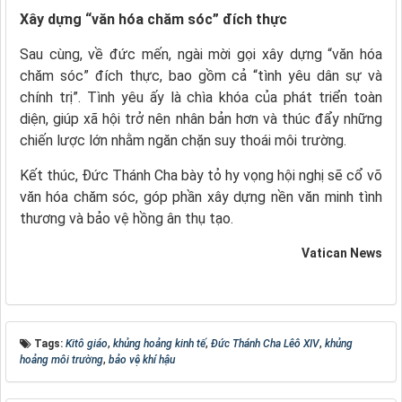
Xây dựng “văn hóa chăm sóc” đích thực
Sau cùng, về đức mến, ngài mời gọi xây dựng “văn hóa
chăm sóc” đích thực, bao gồm cả “tình yêu dân sự và
chính trị”. Tình yêu ấy là chìa khóa của phát triển toàn
diện, giúp xã hội trở nên nhân bản hơn và thúc đẩy những
chiến lược lớn nhằm ngăn chặn suy thoái môi trường.
Kết thúc, Đức Thánh Cha bày tỏ hy vọng hội nghị sẽ cổ võ
văn hóa chăm sóc, góp phần xây dựng nền văn minh tình
thương và bảo vệ hồng ân thụ tạo.
Vatican News
Tags:
Kitô giáo
,
khủng hoảng kinh tế
,
Đức Thánh Cha Lêô XIV
,
khủng
hoảng môi trường
,
bảo vệ khí hậu