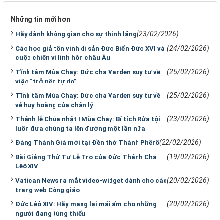
Những tin mới hơn
(23/02/2026)
Hãy dành không gian cho sự thinh lặng
(24/02/2026)
Các học giả tôn vinh di sản Đức Biển Đức XVI và
cuộc chiến vì linh hồn châu Âu
(25/02/2026)
Tĩnh tâm Mùa Chay: Đức cha Varden suy tư về
việc “trở nên tự do”
(25/02/2026)
Tĩnh tâm Mùa Chay: Đức cha Varden suy tư về
vẻ huy hoàng của chân lý
(23/02/2026)
Thánh lễ Chúa nhật I Mùa Chay: Bí tích Rửa tội
luôn đưa chúng ta lên đường một lần nữa
(22/02/2026)
Đàng Thánh Giá mới tại Đền thờ Thánh Phêrô
(19/02/2026)
Bài Giảng Thứ Tư Lễ Tro của Đức Thánh Cha
Lêô XIV
(20/02/2026)
Vatican News ra mắt video-widget dành cho các
trang web Công giáo
(20/02/2026)
Đức Lêô XIV: Hãy mang lại mái ấm cho những
người đang túng thiếu