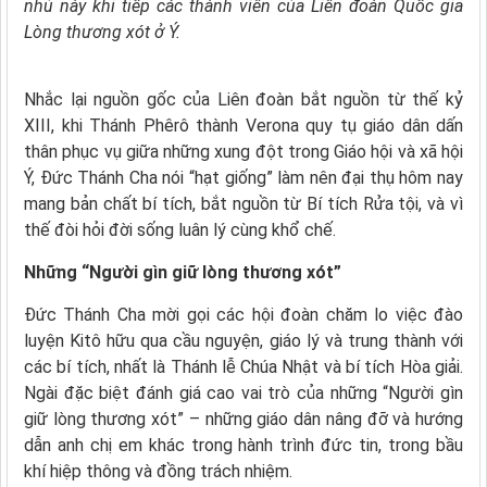
nhủ này khi tiếp các thành viên của Liên đoàn Quốc gia
Lòng thương xót ở Ý.
Nhắc lại nguồn gốc của Liên đoàn bắt nguồn từ thế kỷ
XIII, khi Thánh Phêrô thành Verona quy tụ giáo dân dấn
thân phục vụ giữa những xung đột trong Giáo hội và xã hội
Ý, Đức Thánh Cha nói “hạt giống” làm nên đại thụ hôm nay
mang bản chất bí tích, bắt nguồn từ Bí tích Rửa tội, và vì
thế đòi hỏi đời sống luân lý cùng khổ chế.
Những “Người gìn giữ lòng thương xót”
Đức Thánh Cha mời gọi các hội đoàn chăm lo việc đào
luyện Kitô hữu qua cầu nguyện, giáo lý và trung thành với
các bí tích, nhất là Thánh lễ Chúa Nhật và bí tích Hòa giải.
Ngài đặc biệt đánh giá cao vai trò của những “Người gìn
giữ lòng thương xót” – những giáo dân nâng đỡ và hướng
dẫn anh chị em khác trong hành trình đức tin, trong bầu
khí hiệp thông và đồng trách nhiệm.