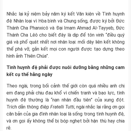
Nhắc lại kỷ niệm bảy năm ký kết Văn kiện về Tình huynh
đệ Nhân loại vì Hòa bình và Chung sống, được ký bởi Đức
Thánh Cha Phanxicô và Đại Imam Ahmad Al-Tayyeb, Đức
Thánh Cha Lêô cho biết đây là dịp để tôn vinh “điều quý
giá và phổ quát nhất nơi nhân loại: mối dây liên kết không
thể phá vỡ, gắn kết mọi con người được tạo dựng theo
hình ảnh Thiên Chúa”.
Tình huynh đệ phải được nuôi dưỡng bằng những cam
kết cụ thể hằng ngày
Theo ngài, trong bối cảnh thế giới còn quá nhiều anh chị
em đang phải chịu đau khổ vì chiến tranh và bạo lực, tình
huynh đệ thường là “nạn nhân đầu tiên” của xung đột.
Trích dẫn thông điệp
Fratelli Tutti
, ngài nhắc lại rằng ơn gọi
căn bản của gia đình nhân loại là sống trong tình huynh đệ,
và ơn gọi ấy không thể bị bóp nghẹt bởi hận thù hay chia
rẽ.