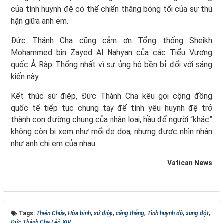
của tình huynh đệ có thể chiến thắng bóng tối của sự thù
hận giữa anh em.
Đức Thánh Cha cũng cảm ơn Tổng thống Sheikh
Mohammed bin Zayed Al Nahyan của các Tiểu Vương
quốc Ả Rập Thống nhất vì sự ủng hộ bền bỉ đối với sáng
kiến này.
Kết thúc sứ điệp, Đức Thánh Cha kêu gọi cộng đồng
quốc tế tiếp tục chung tay để tình yêu huynh đệ trở
thành con đường chung của nhân loại, hầu để người “khác”
không còn bị xem như mối đe dọa, nhưng được nhìn nhận
như anh chị em của nhau.
Vatican News
Tags:
Thiên Chúa
,
Hòa bình
,
sứ điệp
,
căng thẳng
,
Tình huynh đệ
,
xung đột
,
Đức Thánh Cha Lêô XIV