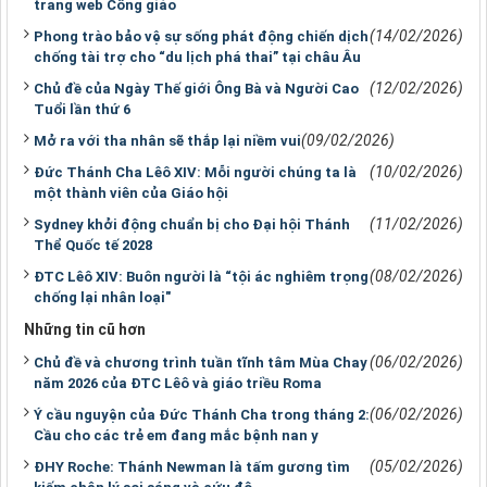
trang web Công giáo
(14/02/2026)
Phong trào bảo vệ sự sống phát động chiến dịch
chống tài trợ cho “du lịch phá thai” tại châu Âu
(12/02/2026)
Chủ đề của Ngày Thế giới Ông Bà và Người Cao
Tuổi lần thứ 6
(09/02/2026)
Mở ra với tha nhân sẽ thắp lại niềm vui
(10/02/2026)
Đức Thánh Cha Lêô XIV: Mỗi người chúng ta là
một thành viên của Giáo hội
(11/02/2026)
Sydney khởi động chuẩn bị cho Đại hội Thánh
Thể Quốc tế 2028
(08/02/2026)
ĐTC Lêô XIV: Buôn người là “tội ác nghiêm trọng
chống lại nhân loại"
Những tin cũ hơn
(06/02/2026)
Chủ đề và chương trình tuần tĩnh tâm Mùa Chay
năm 2026 của ĐTC Lêô và giáo triều Roma
(06/02/2026)
Ý cầu nguyện của Đức Thánh Cha trong tháng 2:
Cầu cho các trẻ em đang mắc bệnh nan y
(05/02/2026)
ĐHY Roche: Thánh Newman là tấm gương tìm