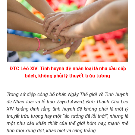
ĐTC Lêô XIV: Tình huynh đệ nhân loại là nhu cầu cấp
bách, không phải lý thuyết trừu tượng
Trong sứ điệp công bố nhân Ngày Thế giới về Tình huynh
đệ Nhân loại và lễ trao Zayed Award, Đức Thánh Cha Lêô
XIV khẳng định rằng tình huynh đệ không phải là một lý
thuyết trừu tượng hay một “ảo tưởng đã lỗi thời”, nhưng là
một nhu cầu khẩn thiết của thế giới hôm nay, mạnh mẽ
hơn mọi xung đột, khác biệt và căng thẳng.