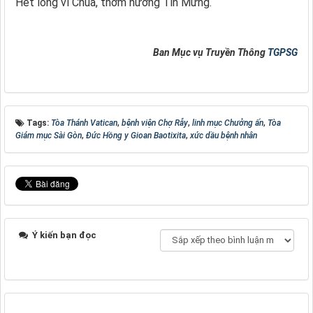
Hết lòng vì Chúa, thơm hương Tin Mừng.
Ban Mục vụ Truyền Thông
TGPSG
Tags:
Tòa Thánh Vatican
,
bệnh viện Chợ Rẫy
,
linh mục Chưởng ấn
,
Tòa
Giám mục Sài Gòn
,
Đức Hồng y Gioan Baotixita
,
xức dầu bệnh nhân
Ý kiến bạn đọc