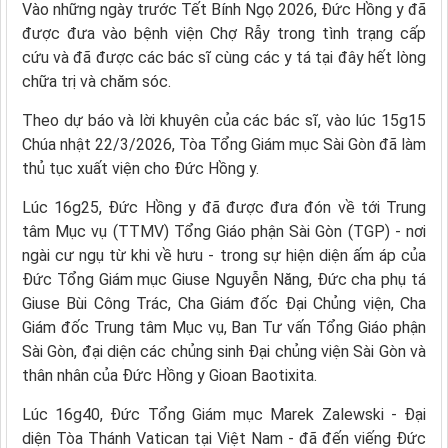
Vào những ngày trước Tết Bính Ngọ 2026, Đức Hồng y đã
được đưa vào bệnh viện Chợ Rẫy trong tình trạng cấp
cứu và đã được các bác sĩ cùng các y tá tại đây hết lòng
chữa trị và chăm sóc.
Theo dự báo và lời khuyên của các bác sĩ, vào lúc 15g15
Chúa nhật 22/3/2026, Tòa Tổng Giám mục Sài Gòn đã làm
thủ tục xuất viện cho Đức Hồng y.
Lúc 16g25, Đức Hồng y đã được đưa đón về tới Trung
tâm Mục vụ (TTMV) Tổng Giáo phận Sài Gòn (TGP) - nơi
ngài cư ngụ từ khi về hưu - trong sự hiện diện ấm áp của
Đức Tổng Giám mục Giuse Nguyễn Năng, Đức cha phụ tá
Giuse Bùi Công Trác, Cha Giám đốc Đại Chủng viện, Cha
Giám đốc Trung tâm Mục vụ, Ban Tư vấn Tổng Giáo phận
Sài Gòn, đại diện các chủng sinh Đại chủng viện Sài Gòn và
thân nhân của Đức Hồng y Gioan Baotixita.
Lúc 16g40, Đức Tổng Giám mục Marek Zalewski - Đại
diện Tòa Thánh Vatican tại Việt Nam - đã đến viếng Đức