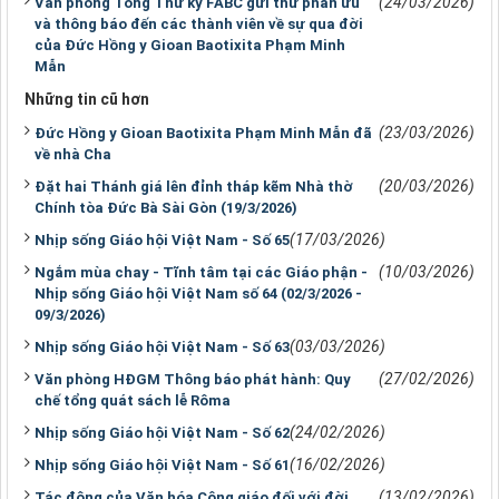
(24/03/2026)
Văn phòng Tổng Thư ký FABC gửi thư phân ưu
và thông báo đến các thành viên về sự qua đời
của Đức Hồng y Gioan Baotixita Phạm Minh
Mẫn
Những tin cũ hơn
(23/03/2026)
Đức Hồng y Gioan Baotixita Phạm Minh Mẫn đã
về nhà Cha
(20/03/2026)
Đặt hai Thánh giá lên đỉnh tháp kẽm Nhà thờ
Chính tòa Đức Bà Sài Gòn (19/3/2026)
(17/03/2026)
Nhịp sống Giáo hội Việt Nam - Số 65
(10/03/2026)
Ngắm mùa chay - Tĩnh tâm tại các Giáo phận -
Nhịp sống Giáo hội Việt Nam số 64 (02/3/2026 -
09/3/2026)
(03/03/2026)
Nhịp sống Giáo hội Việt Nam - Số 63
(27/02/2026)
Văn phòng HĐGM Thông báo phát hành: Quy
chế tổng quát sách lễ Rôma
(24/02/2026)
Nhịp sống Giáo hội Việt Nam - Số 62
(16/02/2026)
Nhịp sống Giáo hội Việt Nam - Số 61
(13/02/2026)
Tác động của Văn hóa Công giáo đối với đời