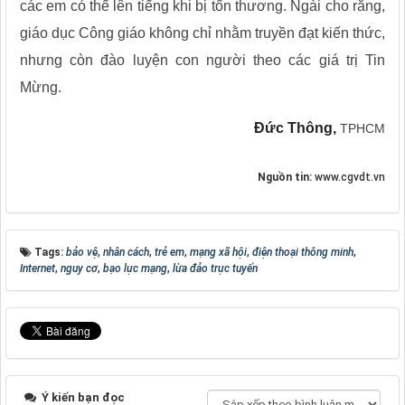
các em có thể lên tiếng khi bị tổn thương. Ngài cho rằng,
giáo dục Công giáo không chỉ nhằm truyền đạt kiến thức,
nhưng còn đào luyện con người theo các giá trị Tin
Mừng.
Đức Thông,
TPHCM
Nguồn tin:
www.cgvdt.vn
Tags:
bảo vệ
,
nhân cách
,
trẻ em
,
mạng xã hội
,
điện thoại thông minh
,
Internet
,
nguy cơ
,
bạo lực mạng
,
lừa đảo trực tuyến
Ý kiến bạn đọc