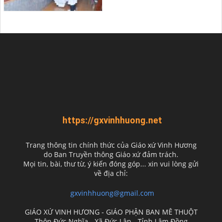
https://gxvinhhuong.net
Trang thông tin chính thức của Giáo xứ Vinh Hương
do
Ban Truyền thông Giáo xứ đảm trách.
Mọi tin, bài, thư từ, ý kiến đóng góp... xin vui lòng gửi
về địa chỉ:
gxvinhhuong@gmail.com
GIÁO XỨ VINH HƯƠNG - GIÁO PHẬN BAN MÊ THUỘT
Thôn Đức Nghĩa - Xã Đức Lập - Tỉnh Lâm Đồng