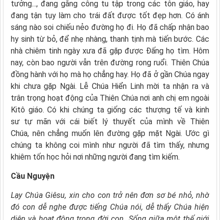
tưởng..., đang gắng công tu tập trong các tôn giáo, hay
đang tận tụy làm cho trái đất được tốt đẹp hơn. Có ánh
sáng nào soi chiếu nẻo đường họ đi. Họ đã chấp nhận bao
hy sinh từ bỏ, để nhẹ nhàng, thanh tịnh mà tiến bước. Các
nhà chiêm tinh ngày xưa đã gặp được Ðấng họ tìm. Hôm
nay, còn bao người vẫn trên đường rong ruổi. Thiên Chúa
đồng hành với họ mà họ chẳng hay. Họ đã ở gần Chúa ngay
khi chưa gặp Ngài. Lễ Chúa Hiển Linh mời ta nhận ra và
trân trọng hoạt động của Thiên Chúa nơi anh chị em ngoài
Kitô giáo. Có khi chúng ta giống các thượng tế và kinh
sư tự mãn với cái biết lý thuyết của mình về Thiên
Chúa, nên chẳng muốn lên đường gặp mặt Ngài. Ước gì
chúng ta không coi mình như người đã tìm thấy, nhưng
khiêm tốn học hỏi nơi những người đang tìm kiếm.
Cầu Nguyện
Lạy Chúa Giêsu,
xin cho con trở nên đơn sơ bé nhỏ,
nhờ
đó con dễ nghe được tiếng Chúa nói,
dễ thấy Chúa hiện
diện
và hoạt động trong đời con.
Sống giữa một thế giới