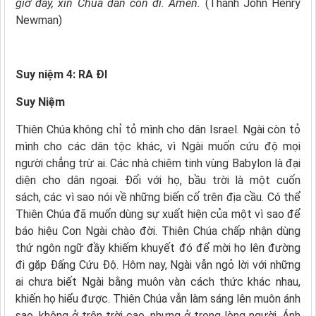
giờ đây, xin Chúa dẫn con đi. Amen.
(Thánh John Henry
Newman)
Suy niệm 4: RA ĐI
Suy Niệm
Thiên Chúa không chỉ tỏ mình cho dân Israel. Ngài còn tỏ
mình cho các dân tộc khác, vì Ngài muốn cứu độ mọi
người chẳng trừ ai. Các nhà chiêm tinh vùng Babylon là đại
diện cho dân ngoại. Ðối với họ, bầu trời là một cuốn
sách, các vì sao nói về những biến cố trên địa cầu. Có thể
Thiên Chúa đã muốn dùng sự xuất hiện của một vì sao để
báo hiệu Con Ngài chào đời. Thiên Chúa chấp nhận dùng
thứ ngôn ngữ đầy khiếm khuyết đó để mời họ lên đường
đi gặp Ðấng Cứu Ðộ. Hôm nay, Ngài vẫn ngỏ lời với những
ai chưa biết Ngài bằng muôn vàn cách thức khác nhau,
khiến họ hiểu được. Thiên Chúa vẫn làm sáng lên muôn ánh
sao, không ở trên trời cao, nhưng ở trong lòng người. Ánh