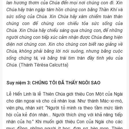
lan hương thơm của Chúa đến mọi nơi chúng con đi.
Xin
Chúa hãy tràn ngập tâm hồn chúng con bằng Thần Khí và
sức sống của Chúa.
Xin Chúa hãy xâm chiếm toàn thân
chúng con để chúng con chiếu tỏa sức sống của
Chúa.
Xin Chúa hãy chiếu sáng qua chúng con, để những
người chúng con tiếp xúc cảm nhận được Chúa đang hiện
diện nơi chúng con. Xin cho chúng con biết rao giảng về
Chúa, không phải bằng lời nói suông, nhưng bằng cuộc
sống chứng tá, và bằng trái tim tràn đầy tình yêu của
Chúa.
(Thánh Têrêsa Calcutta)
Suy niệm 3: CHÚNG TÔI ĐÃ THẤY NGÔI SAO
Lễ Hiển Linh là lễ Thiên Chúa giới thiệu Con Một của Ngài
cho dân ngoại và cho cả nhân loại. Như thánh Mác-xi-mô,
viện phụ, nhận xét: “Người tỏ mình ra theo tầm mức lãnh
hội của kẻ đón nhận… Người thích ứng với khả năng tiếp
nhận của họ.” Khi muốn giới thiệu Con của Ngài cho các
mục đồng, những người ít học, đơn sơ, hèn mọn, Thiên