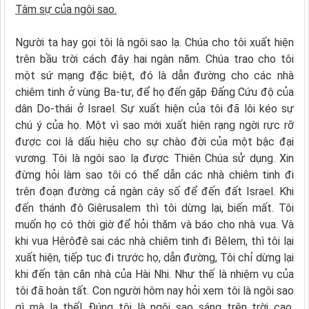
Tâm sự của ngôi sao.
Người ta hay gọi tôi là ngôi sao lạ. Chúa cho tôi xuất hiện
trên bầu trời cách đây hai ngàn năm. Chúa trao cho tôi
một sứ mạng đặc biệt, đó là dẫn đường cho các nhà
chiêm tinh ở vùng Ba-tư, để họ đến gặp Đấng Cứu độ của
dân Do-thái ở Israel. Sự xuất hiện của tôi đã lôi kéo sự
chú ý của họ. Một vì sao mới xuất hiện rạng ngời rực rỡ
được coi là dấu hiệu cho sự chào đời của một bậc đại
vương. Tôi là ngôi sao lạ được Thiên Chúa sử dụng. Xin
đừng hỏi làm sao tôi có thể dẫn các nhà chiêm tinh đi
trên đoạn đường cả ngàn cây số để đến đất Israel. Khi
đến thánh đô Giêrusalem thì tôi dừng lại, biến mất. Tôi
muốn họ có thời giờ để hỏi thăm và báo cho nhà vua. Và
khi vua Hêrôđê sai các nhà chiêm tinh đi Bêlem, thì tôi lại
xuất hiện, tiếp tục đi trước họ, dẫn đường, Tôi chỉ dừng lại
khi đến tận căn nhà của Hài Nhi. Như thế là nhiệm vụ của
tôi đã hoàn tất. Con người hôm nay hỏi xem tôi là ngôi sao
gì mà lạ thế! Đúng tôi là ngôi sao sáng trên trời cao,