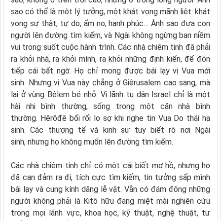
sao có thể là một lý tưởng, một khát vọng mãnh liệt: khát
vọng sự thật, tự do, ấm no, hạnh phúc… Ánh sao đưa con
người lên đường tìm kiếm, và Ngài không ngừng ban niềm
vui trong suốt cuộc hành trình. Các nhà chiêm tinh đã phải
ra khỏi nhà, ra khỏi mình, ra khỏi những định kiến, để đón
tiếp cái bất ngờ. Họ chỉ mong được bái lạy vị Vua mới
sinh. Nhưng vị Vua này chẳng ở Giêrusalem cao sang, mà
lại ở vùng Bêlem bé nhỏ. Vị lãnh tụ dân Israel chỉ là một
hài nhi bình thường, sống trong một căn nhà bình
thường. Hêrôđê bối rối lo sợ khi nghe tin Vua Do thái hạ
sinh. Các thượng tế và kinh sư tuy biết rõ nơi Ngài
sinh, nhưng họ không muốn lên đường tìm kiếm.
Các nhà chiêm tinh chỉ có một cái biết mơ hồ, nhưng họ
đã can đảm ra đi, tích cực tìm kiếm, tin tưởng sấp mình
bái lạy và cung kính dâng lễ vật. Vẫn có đám đông những
người không phải là Kitô hữu đang miệt mài nghiên cứu
trong mọi lãnh vực, khoa học, kỹ thuật, nghệ thuật, tư