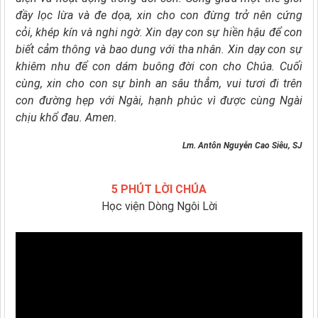
đầy lọc lừa và đe dọa,
xin cho con đừng trở nên cứng
cỏi,
khép kín và nghi ngờ.
Xin dạy con sự hiền hậu
để con
biết cảm thông và bao dung với tha nhân.
Xin dạy con sự
khiêm nhu
để con dám buông đời con cho Chúa.
Cuối
cùng, xin cho con sự bình an sâu thẳm,
vui tươi đi trên
con đường hẹp với Ngài,
hạnh phúc vì được cùng Ngài
chịu khổ đau. Amen.
Lm. Antôn Nguyễn Cao Siêu, SJ
5 PHÚT LỜI CHÚA
Học viện Dòng Ngôi Lời