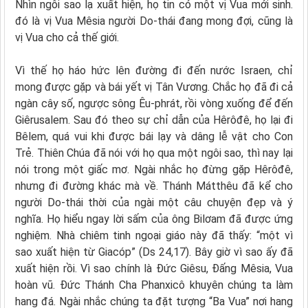
Nhìn ngôi sao lạ xuất hiện, họ tin có một vị Vua mới sinh.
đó là vị Vua Mêsia người Do-thái đang mong đợi, cũng là
vị Vua cho cả thế giới.
Vì thế họ háo hức lên đường đi đến nước Israen, chỉ
mong được gặp và bái yết vị Tân Vương. Chắc họ đã đi cả
ngàn cây số, ngược sông Êu-phrát, rồi vòng xuống để đến
Giêrusalem. Sau đó theo sự chỉ dẫn của Hêrôđê, họ lại đi
Bêlem, quá vui khi được bái lạy và dâng lễ vật cho Con
Trẻ. Thiên Chúa đã nói với họ qua một ngôi sao, thì nay lại
nói trong một giấc mơ. Ngài nhắc họ đừng gặp Hêrôđê,
nhưng đi đường khác mà về. Thánh Mátthêu đã kể cho
người Do-thái thời của ngài một câu chuyện đẹp và ý
nghĩa. Họ hiểu ngay lời sấm của ông Bilơam đã được ứng
nghiệm. Nhà chiêm tinh ngoại giáo này đã thấy: “một vì
sao xuất hiện từ Giacóp” (Ds 24,17). Bây giờ vì sao ấy đã
xuất hiện rồi. Vì sao chính là Đức Giêsu, Đấng Mêsia, Vua
hoàn vũ. Đức Thánh Cha Phanxicô khuyên chúng ta làm
hang đá. Ngài nhắc chúng ta đặt tượng “Ba Vua” nơi hang