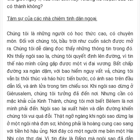
có thành không?
Tâm sự của các nhà chiêm tinh dân ngoại.
Chúng tôi là những người có học thức cao, có chuyên
môn. Đối với chúng tôi, bầu trời như cuốn sách được mở
ra. Chúng tôi dễ dàng đọc thấy những thông tin trong đó.
Khi thấy ngôi sao lạ, chúng tôi quyết định lên đường, vì tin
thế nào mình cũng gặp được một vị đại vương. Bất chấp
đường xa ngàn dặm, với bao hiểm nguy vất vả, chúng tôi
vẫn bị thôi thúc và háo hức tiến bước, có ánh sao trên đầu
dẫn lối, và ánh lửa trong tim chiếu soi. Khi ngôi sao dừng ở
Giêrusalem, chúng tôi tưởng đã đến nơi. Nhưng cần có
mặc khải của Kinh Thánh, chúng tôi mới biết Bêlem là nơi
mình phải đến. Ngôi sao lại xuất hiện và dẫn đường khiến
chúng tôi vui quá đỗi. Thật ngỡ ngàng khi ngôi sao dừng lại
ở một ngôi nhà đơn sơ, không phải là hoàng cung cao sang
với tiền hô hậu ủng. Nơi đây có một người mẹ bên một Hài
Nhi còn thơ dại. Vì tin đây là Đấng mà ngôi sao đã dẫn