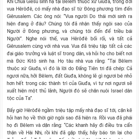
Khi Chúa Giêsu sinh hạ tại Bêlem thuộc xứ Giuđa, trong đời
vua Hêrôđê, có mấy nhà đạo sĩ từ Ðông phương tìm đến
Giêrusalem. Các ông nói: “Vua người Do thái mới sinh ra
hiện đang ở đâu? Chúng tôi đã nhận thấy ngôi sao của
Người ở Ðông phương, và chúng tôi đến để triều bái
Người”. Nghe nói thế, vua Hêrôđê bối rối, và tất cả
Giêrusalem cùng với nhà vua. Vua đã triệu tập tất cả các
đại giáo trưởng và luật sĩ trong dân, và hỏi họ cho biết nơi
mà Ðức Kitô sinh hạ. Họ tâu nhà vua rằng: “Tại Bêlem
thuộc xứ Giuđa, vì đó là lời do Ðấng Tiên tri đã chép: Cả
ngươi nữa, hỡi Bêlem, đất Giuđa, không lẽ gì ngươi bé nhỏ
hơn hết trong các thành trì của Giuđa, vì tự nơi ngươi sẽ
xuất hiện một thủ lãnh, Người đó sẽ chăn nuôi Israel dân
tộc của Ta”.
Bấy giờ Hêrôđê ngầm triệu tập mấy nhà đạo sĩ tới, cặn kẽ
hỏi han họ về thời giờ ngôi sao đã hiện ra. Rồi vua đã phái
họ đi Bêlem và dặn rằng: “Các khanh hãy đi điều tra cẩn
thận về Hài Nhi, rồi khi đã gặp thấy, hãy báo tin lại cho