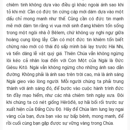
chiêm tinh không dựa vào điều gì khác ngoài ánh sao khi
tỏ khi mờ. Cần có đức tin cứng cáp mới dám dựa vào một
dấu chỉ mong manh như thế. Cũng cần có đức tin mạnh
mẽ mới dám tin rằng vị vua mới sinh đang khiêm tốn sống
trong một ngôi nhà ở Bêlem, chứ không uy nghi ngự giữa
hoàng cung lộng lẫy. Cần có một đức tin khiêm tốn biết
chừng nào mới có thái độ sấp mình bái lạy trước Hài Nhi,
và tiến dâng lễ vật quý giá. Thiên Chúa vẫn không ngừng
lôi kéo cả nhân loại đến với Con Một của Ngài là Ðức
Giêsu Kitô. Ngài vẫn không ngừng cho những ánh sao dẫn
đường. Không phải là ánh sao trên trời cao, mà là ánh sáng
Ngài gieo vào lòng người. Mỗi người chúng ta phải trung
thành với ánh sáng đó, để bước vào cuộc hành trình đức
tin đầy mạo hiểm, như các nhà chiêm tinh ngày xưa. Ðôi
khi chúng ta có nét giống Hêrôđê, sợ hãi bối rối trước sự
xuất hiện của Ðấng Cứu Ðộ. Hãy để Chúa làm lung lay ngai
vàng của bạn, đưa bạn vào sự bấp bênh, mong manh, để
rồi cuối cùng bạn gặp được sự vững vàng trong Chúa.