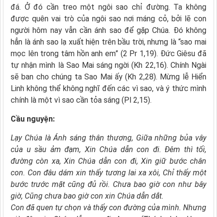
đá. Ở đó cần treo một ngôi sao chỉ đường. Ta không
được quên vai trò của ngôi sao nơi máng cỏ, bởi lẽ con
người hôm nay vẫn cần ánh sao để gặp Chúa. Đó không
hẳn là ánh sao lạ xuất hiện trên bầu trời, nhưng là “sao mai
mọc lên trong tâm hồn anh em” (2 Pr 1,19). Đức Giêsu đã
tự nhận mình là Sao Mai sáng ngời (Kh 22,16). Chính Ngài
sẽ ban cho chúng ta Sao Mai ấy (Kh 2,28). Mừng lễ Hiển
Linh không thể không nghĩ đến các vì sao, và ý thức mình
chính là một vì sao cần tỏa sáng (Pl 2,15).
Cầu nguyện:
Lạy Chúa là Ánh sáng thân thương, Giữa những bủa vây
của u sầu ảm đạm, Xin Chúa dẫn con đi. Đêm thì tối,
đường còn xa, Xin Chúa dẫn con đi, Xin giữ bước chân
con.
Con đâu dám xin thấy tương lai xa xôi, Chỉ thấy một
bước trước mặt cũng đủ rồi.
Chưa bao giờ con như bây
giờ, Cũng chưa bao giờ con xin Chúa dẫn dắt.
Con đã quen tự chọn và thấy con đường của mình. Nhưng