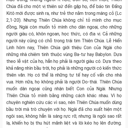
Chúa đã cho một vị thiên sứ đến gặp họ, để báo tin Đấng
Kitô mới được sinh ra, như trẻ thơ nằm trong máng cỏ (Lc
2,1-20). Nhưng Thiên Chúa không chỉ tỏ mình cho mục
đồng, Ngài còn muốn tỏ mình cho dân ngoại, cho những
người giàu có, khôn ngoan, học thức, có địa vị. Cả những
người này cũng có chỗ trong trái tim Thiên Chúa. Lễ Hiển
Linh hôm nay, Thiên Chúa giới thiệu Con của Ngài cho
những nhà chiêm tinh thuộc vùng Ba-tư hay Babylon. Dựa
theo lễ vật của họ, hẳn họ phải là người giàu có. Dựa theo
khả năng nhìn bầu trời, họ phải là những người có kiến thức
thiên văn. Họ có thể là những tư tế hay cố vấn cho nhà
vua. Hơn nữa, họ không phải là người Do-thái. Thiên Chúa
muốn dân ngoại cũng nhận biết Con của Ngài. Nhưng
Thiên Chúa tỏ mình bằng những cách khác nhau. Vì họ
chuyên nghiên cứu các vì sao, nên Thiên Chúa muốn dùng
bầu trời mà trò chuyện với họ. Ngài đã cho xuất hiện một
ngôi sao, không hẳn là sáng rực rỡ, nhưng là ngôi sao rất
lạ, khiến họ bị thu hút mãnh liệt và lôi kéo họ lên đường.