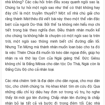
nhà không? Các câu hỏi trên đều xoay quanh ngôi sao lạ.
Chúng ta tự hỏi một ngôi sao như thế có thật không hay
đây chỉ là một truyền thuyết? Một số nhà chú giải cho
rằng thánh Mátthêu đã viết bài này theo một thể văn đặc
biệt của người Do-thái. Bởi thế ta không nên hiểu mọi chi
tiết trong bài theo nghĩa đen. Ðiều thánh nhân muốn kể
cho chúng ta không hẳn là chuyện có một ngôi sao lạ trên
trời, một ngôi sao thông minh biết chỉ đường dẫn lối.
Nhưng Tin Mừng mà thánh nhân muốn loan báo cho ta đó
là việc Thiên Chúa đã muốn lôi kéo dân ngoại đến, giúp họ
nhận ra và thờ lạy Con của Ngài giáng thế. Ðức Giêsu
không chỉ là Đấng Mêsia cho dân tộc Do Thái, Ngài còn là
Ðấng Cứu Ðộ cho cả nhân loại.
Các nhà chiêm tinh là đại diện cho dân ngoại, cho mọi dân
tộc, cho chính chúng ta. Họ khao khát tìm ơn cứu độ. Qua
những dấu chỉ kỳ diệu hay đơn sơ trong vũ trụ, họ nghe
thấy lời mời gọi lên đường. Chấp nhận lên đường là chấp
nhận bỏ lại tất cả và bước đi trong đêm tối. Các nhà