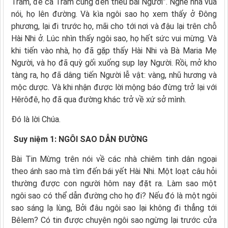
Trẫm, để cả Trẫm cũng đến triều bái Người”. Nghe nhà vua
nói, họ lên đường. Và kìa ngôi sao họ xem thấy ở Ðông
phương, lại đi trước họ, mãi cho tới nơi và đậu lại trên chỗ
Hài Nhi ở. Lúc nhìn thấy ngôi sao, họ hết sức vui mừng. Và
khi tiến vào nhà, họ đã gặp thấy Hài Nhi và Bà Maria Mẹ
Người, và họ đã quỳ gối xuống sụp lạy Người. Rồi, mở kho
tàng ra, họ đã dâng tiến Người lễ vật: vàng, nhũ hương và
mộc dược. Và khi nhận được lời mộng báo đừng trở lại với
Hêrôđê, họ đã qua đường khác trở về xứ sở mình.
Ðó là lời Chúa.
Suy niệm 1: NGÔI SAO DẪN ĐƯỜNG
Bài Tin Mừng trên nói về các nhà chiêm tinh dân ngoại
theo ánh sao mà tìm đến bái yết Hài Nhi. Một loạt câu hỏi
thường được con người hôm nay đặt ra. Làm sao một
ngôi sao có thể dẫn đường cho họ đi? Nếu đó là một ngôi
sao sáng lạ lùng, Bởi đâu ngôi sao lại không đi thẳng tới
Bêlem? Có tin được chuyện ngôi sao ngừng lại trước cửa