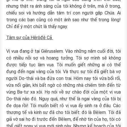
nhưng thật ra ánh sáng của tôi không ở trên, mà ở trong,
chiếu soi và hướng dẫn tâm trí con người gặp Chúa. Ai
trong các bạn cũng có một ánh sao như thế trong lòng!
Chỉ để ý một chút là thấy ngay.
Tâm sự của Hêrôđê Cả
Vị vua đang ở tại Giêrusalem. Vào những năm cuối đời, tôi
có nhiều nỗi sợ và hoang tưởng. Tôi sợ mình sẽ không
được tiếp tục làm vua. Tôi muốn giết những ai có thể
đụng đến ngai vàng của tôi. Và thực sự tôi đã giết bà vợ
người Do-thái và ba đứa con trai. Hôm nay tôi vừa bối rối,
vừa nổi giận, khi bất ngờ có những nhà chiêm tinh đến từ
vùng Ba-tư xa xôi. Họ nói về sự chào đời của một vị vua
Do-thái nào đó. Nguy quá, như thế là ngai vàng của tôi bị
đe dọa rồi! Tôi muốn biết rõ vị vua ấy sinh ra ở đâu. Các
thượng tế và kinh sư đã cho tôi biết: đó là Bêlem. Tôi đã
giả vờ sai họ đi trước đến Bêlem, để nhờ tin của họ, tôi có
thể giết ngay vị vua mới sinh này. Nhưng kế hoạch của tôi