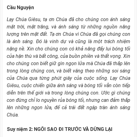
Cầu Nguyện
Lạy Chúa Giêsu, tạ ơn Chúa đã cho chúng con ánh sáng
mặt trời, mặt trăng, và ánh sáng từ những nguồn năng
lượng trên mặt đất.
Tạ ơn Chúa vì Chúa đã gọi chúng con
là ánh sáng. Ðó là vinh dự và cũng là một trách nhiệm
nặng nề.
Xin cho chúng con có khả năng đẩy lui bóng tối
của hận thù và bất công, của buồn phiền và thất vọng.
Xin
cho chúng con biết giữ gìn ngọn lửa mà Chúa đã thắp lên
trong lòng chúng con, và biết vâng theo những soi sáng
của Chúa qua từng phút giây của cuộc sống.
Lạy Chúa
Giêsu, cuộc chiến giữa ánh sáng và bóng tối vẫn còn tiếp
diễn trên thế giới và trong lòng chúng con.
Ước gì chúng
con đừng chỉ lo nguyền rủa bóng tối, nhưng can đảm thắp
lên những ngọn lửa, để cả trái đất ngập tràn ánh sáng
Chúa.
Suy niệm 2: NGÔI SAO ĐI TRƯỚC VÀ DỪNG LẠI