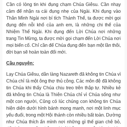
Cần có lòng tin khi đụng chạm Chúa Giêsu. Cần nhạy
cảm để nhận ra cái đụng nhẹ của Ngài. Khi đụng vào
Thân Mình Ngài nơi bí tích Thánh Thể, ta được mời gọi
đụng đến nỗi khổ của anh em, là những chi thể của
Nhiệm Thể Ngài. Khi đụng đến Lời Chúa nơi những
trang Tin Mừng, ta được mời gọi chạm đến Lời Chúa nơi
mọi biến cố. Chỉ cần để Chúa đụng đến bạn một lần thôi,
đời bạn sẽ hoàn toàn đổi mới.
Cầu nguyện:
Lạy Chúa Giêsu, dân làng Nazareth đã không tin Chúa vì
Chúa chỉ là một ông thợ thủ công. Các môn đệ đã không
tin Chúa khi thấy Chúa chịu treo trên thập tự. Nhiều kẻ
đã không tin Chúa là Thiên Chúa chỉ vì Chúa sống như
một con người, Cũng có lúc chúng con không tin Chúa
hiện diện dưới hình bánh mong manh, nơi một linh mục
yếu đuối, trong một Hội thánh còn nhiều bất toàn. Dường
như Chúa thích ẩn mình nơi những gì thế gian chê bỏ,