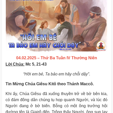
04.02.2025 – Thứ Ba Tuần IV Thường Niên
Lời Chúa:
Mc 5, 21-43
“Hỡi em bé, Ta bảo em hãy chỗi dậy”
.
Tin Mừng Chúa Giêsu Kitô theo Thánh Maccô.
Khi ấy, Chúa Giêsu đã xuống thuyền trở về bờ bên kia,
có đám đông dân chúng tụ họp quanh Người, và lúc đó
Người đang ở bờ biển. Bỗng có một ông trưởng hội
đường tên là Giairô đến. Trông thấy Người, ông sụp lạy