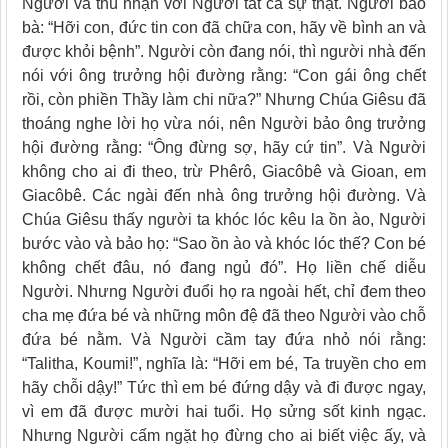
Người và thú nhận với Người tất cả sự thật. Người bảo
bà: “Hỡi con, đức tin con đã chữa con, hãy về bình an và
được khỏi bệnh”. Người còn đang nói, thì người nhà đến
nói với ông trưởng hội đường rằng: “Con gái ông chết
rồi, còn phiền Thầy làm chi nữa?” Nhưng Chúa Giêsu đã
thoáng nghe lời họ vừa nói, nên Người bảo ông trưởng
hội đường rằng: “Ông đừng sợ, hãy cứ tin”. Và Người
không cho ai đi theo, trừ Phêrô, Giacôbê và Gioan, em
Giacôbê. Các ngài đến nhà ông trưởng hội đường. Và
Chúa Giêsu thấy người ta khóc lóc kêu la ồn ào, Người
bước vào và bảo họ: “Sao ồn ào và khóc lóc thế? Con bé
không chết đâu, nó đang ngủ đó”. Họ liền chế diễu
Người. Nhưng Người đuổi họ ra ngoài hết, chỉ đem theo
cha mẹ đứa bé và những môn đệ đã theo Người vào chỗ
đứa bé nằm. Và Người cầm tay đứa nhỏ nói rằng:
“Talitha, Koumi!”, nghĩa là: “Hỡi em bé, Ta truyền cho em
hãy chỗi dậy!” Tức thì em bé đứng dậy và đi được ngay,
vì em đã được mười hai tuổi. Họ sửng sốt kinh ngạc.
Nhưng Người cấm ngặt họ đừng cho ai biết việc ấy, và