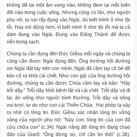
không để lại một âm vang nào, không đem lại một biến
đổi nào trong cuộc sống. Nhưng cũng có lần, như người
phụ nữ, ta run rẩy đụng vào Ngài, dù biết mình ô nhơ tội
lỗi. Hay nói đúng hơn, vì biết mình ô nhơ tội lỗi mà ta cả
dám đụng vào Ngài. Ðụng vào Ðấng Thánh để được
nên trong sạch.
Chúng ta cần đụng đến Ðức Giêsu mỗi ngày và chúng ta
cũng cần được Ngài đụng đến. Ông trưởng hội đường
xin Ngài đặt tay trên con mình. Ngài đã cầm tay cô bé để
kéo cô ra khỏi cái chết. Như con gái của ông trưởng hội
đường, chúng ta cần được Chúa cầm tay và bảo: “Hãy
trỗi dậy.” Trỗi dậy khỏi bệnh tật và cái chết. Trỗi dậy và đi
lại, ăn uống như người bình thường. Trỗi dậy và sống
vui tươi, tự do như con cái Thiên Chúa. Hai phép lạ xảy
ra nhờ có lòng tin. Ðức Giêsu xác nhận lòng tin vững
vàng của người phụ nữ: “Này con, lòng tin của con đã
cứu chữa con” (c.34). Ngài nâng đỡ lòng tin đang chao
đảo của Giarô: “Ông đừng sợ, chỉ cần tin thôi” (c.36).