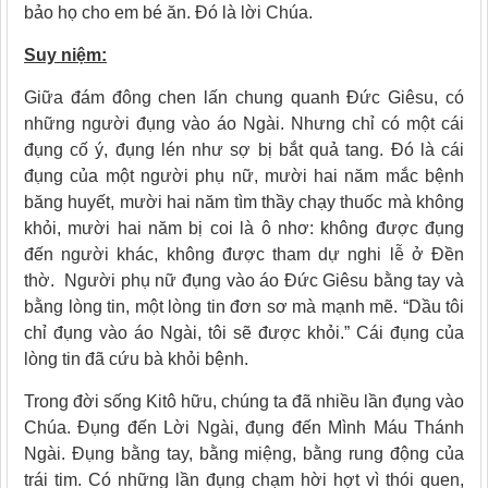
bảo họ cho em bé ăn. Ðó là lời Chúa.
Suy niệm:
Giữa đám đông chen lấn chung quanh Ðức Giêsu, có
những người đụng vào áo Ngài. Nhưng chỉ có một cái
đụng cố ý, đụng lén như sợ bị bắt quả tang. Ðó là cái
đụng của một người phụ nữ, mười hai năm mắc bệnh
băng huyết, mười hai năm tìm thầy chạy thuốc mà không
khỏi, mười hai năm bị coi là ô nhơ: không được đụng
đến người khác, không được tham dự nghi lễ ở Ðền
thờ. Người phụ nữ đụng vào áo Ðức Giêsu bằng tay và
bằng lòng tin, một lòng tin đơn sơ mà mạnh mẽ. “Dầu tôi
chỉ đụng vào áo Ngài, tôi sẽ được khỏi.” Cái đụng của
lòng tin đã cứu bà khỏi bệnh.
Trong đời sống Kitô hữu, chúng ta đã nhiều lần đụng vào
Chúa. Ðụng đến Lời Ngài, đụng đến Mình Máu Thánh
Ngài. Ðụng bằng tay, bằng miệng, bằng rung động của
trái tim. Có những lần đụng chạm hời hợt vì thói quen,