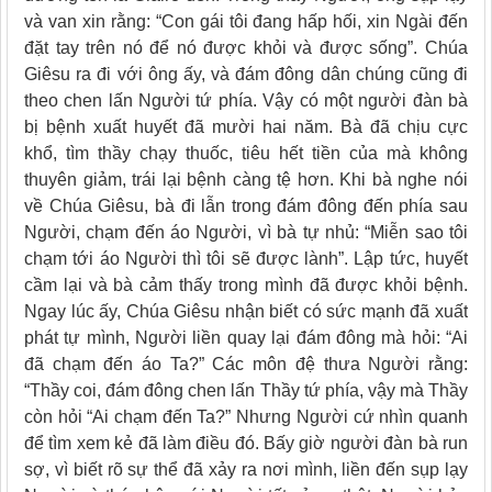
và van xin rằng: “Con gái tôi đang hấp hối, xin Ngài đến
đặt tay trên nó để nó được khỏi và được sống”. Chúa
Giêsu ra đi với ông ấy, và đám đông dân chúng cũng đi
theo chen lấn Người tứ phía. Vậy có một người đàn bà
bị bệnh xuất huyết đã mười hai năm. Bà đã chịu cực
khổ, tìm thầy chạy thuốc, tiêu hết tiền của mà không
thuyên giảm, trái lại bệnh càng tệ hơn. Khi bà nghe nói
về Chúa Giêsu, bà đi lẫn trong đám đông đến phía sau
Người, chạm đến áo Người, vì bà tự nhủ: “Miễn sao tôi
chạm tới áo Người thì tôi sẽ được lành”. Lập tức, huyết
cầm lại và bà cảm thấy trong mình đã được khỏi bệnh.
Ngay lúc ấy, Chúa Giêsu nhận biết có sức mạnh đã xuất
phát tự mình, Người liền quay lại đám đông mà hỏi: “Ai
đã chạm đến áo Ta?” Các môn đệ thưa Người rằng:
“Thầy coi, đám đông chen lấn Thầy tứ phía, vậy mà Thầy
còn hỏi “Ai chạm đến Ta?” Nhưng Người cứ nhìn quanh
để tìm xem kẻ đã làm điều đó. Bấy giờ người đàn bà run
sợ, vì biết rõ sự thể đã xảy ra nơi mình, liền đến sụp lạy