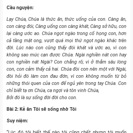
Cầu nguyện:
Lạy Chúa, Chúa là thức ăn, thức uống của con. Càng ăn,
con càng đói; Càng uống con càng khát; Càng sở hữu, con
lại càng ước ao.
Chúa ngọt ngào trong cổ họng con, h
ơn
cả tầng mật ong, vượt quá mọi thứ ngọt ngào khác trên
đời. Lúc nào con cũng thấy đói khát và ước ao, vì con
không sao múc cạn được Chúa.
Ngài nghiền nát con hay
con nghiền nát Ngài?
Con chẳng rõ; vì ở thẳm sâu lòng
con, con cảm thấy cả hai.
Chúa đòi con nên một với Ngài,
đ
òi hỏi đó làm con đau đớn, vì con không muốn từ bỏ
những thói quen của con để ngủ yên trong tay Chúa.
Con
chỉ biết tạ ơn Chúa, c
a ngợi và tôn vinh Chúa,
Bởi đó là sự sống đời đời cho con.
Bài 2: Kẻ ăn Tôi sẽ sống nhờ Tôi
Suy niệm:
“Lúc đó tôi biết thế nào tôi cũng chết nhưng tôi muốn