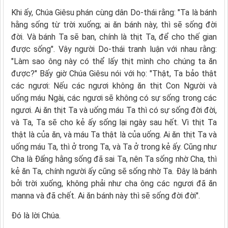
Khi ấy, Chúa Giêsu phán cùng dân Do-thái rằng: "Ta là bánh
hằng sống từ trời xuống; ai ăn bánh này, thì sẽ sống đời
đời. Và bánh Ta sẽ ban, chính là thịt Ta, để cho thế gian
được sống". Vậy người Do-thái tranh luận với nhau rằng:
"Làm sao ông này có thể lấy thịt mình cho chúng ta ăn
được?" Bấy giờ Chúa Giêsu nói với họ: "Thật, Ta bảo thật
các ngươi: Nếu các ngươi không ăn thịt Con Người và
uống máu Ngài, các ngươi sẽ không có sự sống trong các
ngươi. Ai ăn thịt Ta và uống máu Ta thì có sự sống đời đời,
và Ta, Ta sẽ cho kẻ ấy sống lại ngày sau hết. Vì thịt Ta
thật là của ăn, và máu Ta thật là của uống. Ai ăn thịt Ta và
uống máu Ta, thì ở trong Ta, và Ta ở trong kẻ ấy. Cũng như
Cha là Ðấng hằng sống đã sai Ta, nên Ta sống nhờ Cha, thì
kẻ ăn Ta, chính người ấy cũng sẽ sống nhờ Ta. Ðây là bánh
bởi trời xuống, không phải như cha ông các ngươi đã ăn
manna và đã chết. Ai ăn bánh này thì sẽ sống đời đời".
Ðó là lời Chúa.