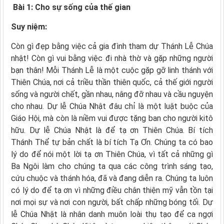
Bài 1: Cho sự sống của thế gian
Suy niệm:
Còn gì đẹp bằng việc cả gia đình tham dự Thánh Lễ Chúa
nhật! Còn gì vui bằng việc đi nhà thờ và gặp những người
bạn thân! Mỗi Thánh Lễ là một cuộc gặp gỡ linh thánh với
Thiên Chúa, nơi cả triều thần thiên quốc, cả thế giới người
sống và người chết, gần nhau, nâng đỡ nhau và cầu nguyện
cho nhau. Dự lễ Chúa Nhật đâu chỉ là một luật buộc của
Giáo Hội, mà còn là niềm vui được tặng ban cho người kitô
hữu. Dự lễ Chúa Nhật là để tạ ơn Thiên Chúa. Bí tích
Thánh Thể tự bản chất là bí tích Tạ Ơn. Chúng ta có bao
lý do để nói một lời tạ ơn Thiên Chúa, vì tất cả những gì
Ba Ngôi làm cho chúng ta qua các công trình sáng tạo,
cứu chuộc và thánh hóa, đã và đang diễn ra. Chúng ta luôn
có lý do để tạ ơn vì những điều chân thiện mỹ vẫn tồn tại
nơi mọi sự và nơi con người, bất chấp những bóng tối. Dự
lễ Chúa Nhật là nhân danh muôn loài thụ tạo để ca ngợi