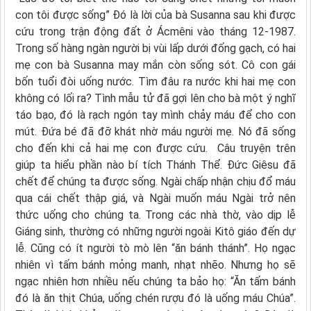
con tôi được sống” Ðó là lời của bà Susanna sau khi được
cứu trong trận động đất ở Ácmêni vào tháng 12-1987.
Trong số hàng ngàn người bị vùi lấp dưới đống gạch, có hai
mẹ con bà Susanna may mắn còn sống sót. Cô con gái
bốn tuổi đòi uống nước. Tìm đâu ra nước khi hai mẹ con
không có lối ra? Tình mẫu tử đã gợi lên cho bà một ý nghĩ
táo bạo, đó là rạch ngón tay mình chảy máu để cho con
mút. Ðứa bé đã đỡ khát nhờ máu người mẹ. Nó đã sống
cho đến khi cả hai mẹ con được cứu. Câu truyện trên
giúp ta hiểu phần nào bí tích Thánh Thể. Ðức Giêsu đã
chết để chúng ta được sống. Ngài chấp nhận chịu đổ máu
qua cái chết thập giá, và Ngài muốn máu Ngài trở nên
thức uống cho chúng ta. Trong các nhà thờ, vào dịp lễ
Giáng sinh, thường có những người ngoài Kitô giáo đến dự
lễ. Cũng có ít người tò mò lên “ăn bánh thánh”. Họ ngạc
nhiên vì tấm bánh mỏng manh, nhạt nhẽo. Nhưng họ sẽ
ngạc nhiên hơn nhiều nếu chúng ta bảo họ: “Ăn tấm bánh
đó là ăn thịt Chúa, uống chén rượu đó là uống máu Chúa”.