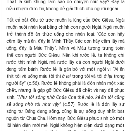
Thật là kinh khủng, làm sao có chuyện như vậy? Ðây là
mầu nhiệm đức tin, không dễ giải thích cho người ngoài.
Tất cả bắt đầu từ ước muốn lạ lùng của Ðức Giêsu. Ngài
muốn nuôi nhân loại bằng chính con người Ngài. Ngài muốn
trở thành đồ ăn thức uống cho nhân loại: “Các con hãy
cầm lấy mà ăn, đây là Mình Thầy. Các con hãy cầm lấy mà
uống, đây là Máu Thầy”. Mình và Máu tượng trưng toàn
thể con người Ðức Giêsu. Nên khi rước lễ, ta không chỉ
rước thịt mình Ngài, mà rước lấy cả con người Ngài dưới
dạng tấm bánh. Rước lễ là gắn bó với một ngôi vị: “Ai ăn
thịt tôi và uống máu tôi thì
ở lại
trong tôi và tôi
ở lại
trong
người ấy” (c.56). Rước lễ không phải là đón nhận một xác
chết, nhưng là gặp gỡ Ðức Giêsu đã chết và nay đã phục
sinh.
“Như tôi sống nhờ Chúa Cha thế nào,
kẻ ăn tôi cũng
sẽ sống nhờ tôi như vậy”
(c.57). Rước lễ là đón lấy sự
sống từ Ðấng đang sống, cũng là sự sống duy nhất bắt
nguồn từ Chúa Cha. Hôm nay, Ðức Giêsu phục sinh có một
lối hiện diện mới mẻ. Ngài không hiện diện dưới dạng một