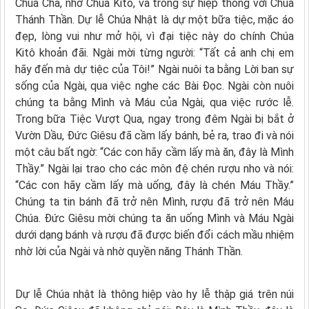
Chúa Cha, nhờ Chúa Kitô, và trong sự hiệp thông với Chúa
Thánh Thần. Dự lễ Chúa Nhật là dự một bữa tiệc, mặc áo
đẹp, lòng vui như mở hội, vì đại tiệc này do chính Chúa
Kitô khoản đãi. Ngài mời từng người: “Tất cả anh chị em
hãy đến mà dự tiệc của Tôi!” Ngài nuôi ta bằng Lời ban sự
sống của Ngài, qua việc nghe các Bài Đọc. Ngài còn nuôi
chúng ta bằng Mình và Máu của Ngài, qua việc rước lễ.
Trong bữa Tiệc Vượt Qua, ngay trong đêm Ngài bị bắt ở
Vườn Dầu, Đức Giêsu đã cầm lấy bánh, bẻ ra, trao đi và nói
một câu bất ngờ: “Các con hãy cầm lấy mà ăn, đây là Mình
Thầy.” Ngài lại trao cho các môn đệ chén rượu nho và nói:
“Các con hãy cầm lấy mà uống, đây là chén Máu Thầy.”
Chúng ta tin bánh đã trở nên Mình, rượu đã trở nên Máu
Chúa. Đức Giêsu mời chúng ta ăn uống Mình và Máu Ngài
dưới dạng bánh và rượu đã được biến đổi cách mầu nhiệm
nhờ lời của Ngài và nhờ quyền năng Thánh Thần.
Dự lễ Chúa nhật là thông hiệp vào hy lễ thập giá trên núi