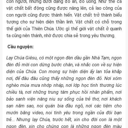
con người, nhưng dưới dạng đồ ăn, đồ uống. Như thế cả
vật chất bất động cũng được nâng lên, cả lao công của
con người cũng được thánh hiến. Vật chất trở thành biểu
tượng cho sự hiện diện thần linh. Vật chất có chỗ trong
thế giới của Thiên Chúa. Ước gì thế giới vật chất ở quanh
ta cũng nên thánh, nhờ được chia sẻ trong yêu thương.
Cầu nguyện:
Lạy Chúa Giêsu,
có một ngọn đèn dầu gần Nhà Tạm,
ngọn
đèn đỏ mời con dừng bước chân,
và nhắc con về sự hiện
diện của Chúa.
Con mong sự hiện diện ấy lan tỏa khắp
nơi,
để đâu đâu cũng thấy những ngọn đèn đỏ.
Nơi xóm
nghèo mùa mưa nhớp nháp,
nơi lớp học tình thương lúc
chiều tà,
nơi những trung tâm phục hồi nhân phẩm,
nơi
bảo sanh viện nâng niu sự sống của trẻ thơ,
nơi khách
sạn năm sao, noi quán bia đầu ngõ,
nơi các tiệm cho
mướn băng video,
noi tình yêu trong ngần của đôi bạn
trẻ...
Nhưng lạy Chúa, trước hết,
xin cho đời con là một
ngọn đèn,
xin cho chúng con là những ngọn đèn màu