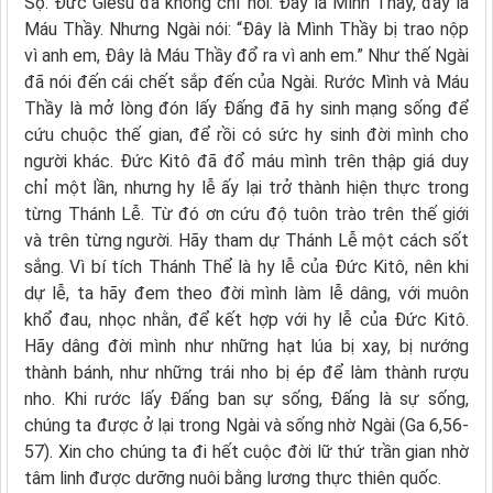
Sọ. Đức Giêsu đã không chỉ nói: Đây là Mình Thầy, đây là
Máu Thầy. Nhưng Ngài nói: “Đây là Mình Thầy bị trao nộp
vì anh em, Đây là Máu Thầy đổ ra vì anh em.” Như thế Ngài
đã nói đến cái chết sắp đến của Ngài. Rước Mình và Máu
Thầy là mở lòng đón lấy Đấng đã hy sinh mạng sống để
cứu chuộc thế gian, để rồi có sức hy sinh đời mình cho
người khác. Đức Kitô đã đổ máu mình trên thập giá duy
chỉ một lần, nhưng hy lễ ấy lại trở thành hiện thực trong
từng Thánh Lễ. Từ đó ơn cứu độ tuôn trào trên thế giới
và trên từng người. Hãy tham dự Thánh Lễ một cách sốt
sắng. Vì bí tích Thánh Thể là hy lễ của Đức Kitô, nên khi
dự lễ, ta hãy đem theo đời mình làm lễ dâng, với muôn
khổ đau, nhọc nhằn, để kết hợp với hy lễ của Đức Kitô.
Hãy dâng đời mình như những hạt lúa bị xay, bị nướng
thành bánh, như những trái nho bị ép để làm thành rượu
nho. Khi rước lấy Đấng ban sự sống, Đấng là sự sống,
chúng ta được ở lại trong Ngài và sống nhờ Ngài (Ga 6,56-
57). Xin cho chúng ta đi hết cuộc đời lữ thứ trần gian nhờ
tâm linh được dưỡng nuôi bằng lương thực thiên quốc.