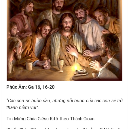
Phúc Âm: Ga 16, 16-20
“Các con sẽ buồn sầu, nhưng nỗi buồn của các con sẽ trở
thành niềm vui”.
Tin Mừng Chúa Giêsu Kitô theo Thánh Gioan.