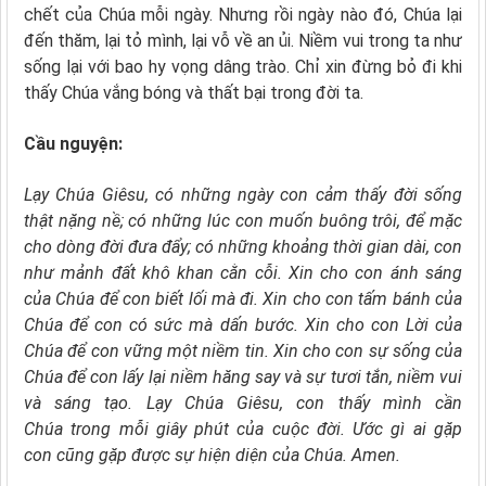
chết của Chúa mỗi ngày. Nhưng rồi ngày nào đó, Chúa lại
đến thăm, lại tỏ mình, lại vỗ về an ủi. Niềm vui trong ta như
sống lại với bao hy vọng dâng trào. Chỉ xin đừng bỏ đi khi
thấy Chúa vắng bóng và thất bại trong đời ta.
Cầu nguyện:
Lạy Chúa Giêsu,
có những ngày con cảm thấy
đời sống
thật nặng nề;
có những lúc con muốn buông trôi,
để mặc
cho dòng đời đưa đẩy;
có những khoảng thời gian dài,
con
như mảnh đất khô khan cằn cỗi.
Xin cho con ánh sáng
của Chúa
để con biết lối mà đi.
Xin cho con tấm bánh của
Chúa
để con có sức mà dấn bước.
Xin cho con Lời của
Chúa
để con vững một niềm tin.
Xin cho con sự sống của
Chúa
để con lấy lại niềm hăng say và sự tươi tắn,
niềm vui
và sáng tạo.
Lạy Chúa Giêsu,
con thấy mình cần
Chúa
trong mỗi giây phút của cuộc đời.
Ước gì ai gặp
con
cũng gặp được sự hiện diện của Chúa.
Amen.