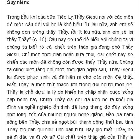
Suy niệm:
Trong bầu khí của bữa Tiệc Ly,Thầy Giêsu nói với các môn
đệ một câu đối với họ là khó hiểu: “Ít lâu nữa, anh em sẽ
không còn trông thấy Thầy, rồi ít lâu nữa, anh em sẽ lại
thấy Thầy” (c. 16). Câu này có thể dễ hiểu với chúng ta vì
chúng ta biết rõ cái chết trên thập giá đang chờ Thầy
Giêsu. Chỉ một thời gian ngắn nữa thôi, cái chết này sẽ
khiến các môn đệ không còn được thấy Thầy nữa. Chúng
ta cũng biết rằng chỉ một thời gian ngắn sau, Thầy Giêsu
lại được phục sinh, và đã hiện ra cho các môn đệ thấy.
Mất Thầy là một thử thách lớn trong đời người môn đệ.
Thầy là chỗ dựa, là lý do khiến họ chấp nhận cuộc sống
bấp bênh này. Chính Thầy đã gọi, đã kéo họ ra khỏi gia
đình và nghề nghiệp ổn định để lang thang đó đây, sống
nhờ lòng tốt của những người nghe giảng. Gần ba năm
sống bên Thầy, chia sẻ ngọt bùi, thành công thất bại, tình
Thầy trò gần gũi như tình bạn hữu. Bây giờ mất Thầy, họ
sẽ đi đâu và đi với ai? Cái chết trên thập giá của Thầy là