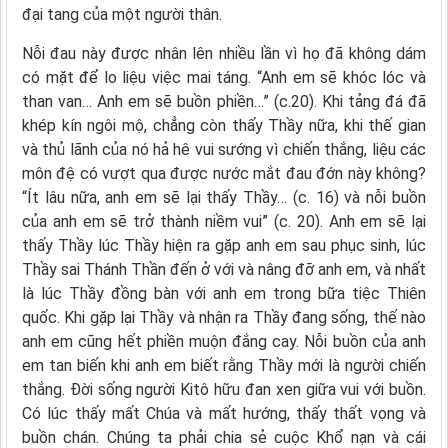
đại tang của một người thân.
Nỗi đau này được nhân lên nhiều lần vì họ đã không dám
có mặt để lo liệu việc mai táng. “Anh em sẽ khóc lóc và
than van… Anh em sẽ buồn phiền…” (c.20). Khi tảng đá đã
khép kín ngôi mộ, chẳng còn thấy Thầy nữa, khi thế gian
và thủ lãnh của nó hả hê vui sướng vì chiến thắng, liệu các
môn đệ có vượt qua được nước mắt đau đớn này không?
“Ít lâu nữa, anh em sẽ lại thấy Thầy… (c. 16) và nỗi buồn
của anh em sẽ trở thành niềm vui” (c. 20). Anh em sẽ lại
thấy Thầy lúc Thầy hiện ra gặp anh em sau phục sinh, lúc
Thầy sai Thánh Thần đến ở với và nâng đỡ anh em, và nhất
là lúc Thầy đồng bàn với anh em trong bữa tiệc Thiên
quốc. Khi gặp lại Thầy và nhận ra Thầy đang sống, thế nào
anh em cũng hết phiền muộn đắng cay. Nỗi buồn của anh
em tan biến khi anh em biết rằng Thầy mới là người chiến
thắng. Đời sống người Kitô hữu đan xen giữa vui với buồn.
Có lúc thấy mất Chúa và mất hướng, thấy thất vọng và
buồn chán. Chúng ta phải chia sẻ cuộc Khổ nạn và cái