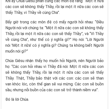
Khi ấy Chúa Giêsu phán cùng các môn đệ rằng: “Một ít nữa
các con sẽ không thấy Thầy, rồi lại một ít nữa các con sẽ
thấy Thầy, vì Thầy về cùng Cha”.
Bấy giờ trong các môn đệ có mấy người hỏi nhau: “Ðiều
Người nói với chúng ta: “Một ít nữa các con sẽ không thấy
Thầy, rồi lại một ít nữa các con sẽ thấy Thầy”, và “Vì Thầy
về cùng Cha”, như thế có ý nghĩa gì?” Họ nói: “Lời Người
nói 'Một ít nữa' có ý nghĩa gì? Chúng ta không biết Người
muốn nói gì?”
Chúa Giêsu nhận thấy họ muốn hỏi Người, nên Người bảo
họ: “Các con hỏi nhau vì Thầy đã nói: Một ít nữa các con
sẽ không thấy Thầy, rồi lại một ít nữa các con sẽ thấy
Thầy. Thật, Thầy bảo thật với các con: các con sẽ than
van khóc lóc, còn thế gian sẽ vui mừng. Các con sẽ buồn
sầu; nhưng nỗi buồn của các con sẽ trở thành niềm vui”.
Ðó là lời Chúa.