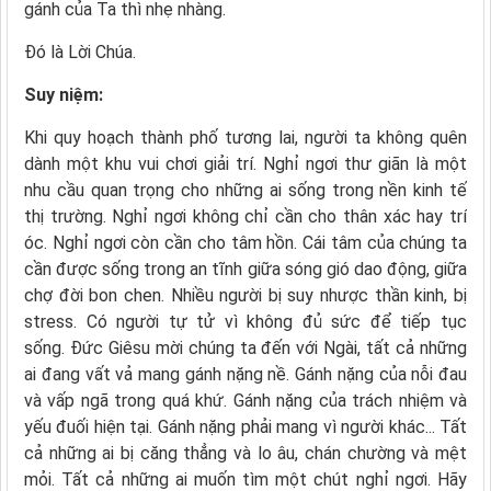
gánh của Ta thì nhẹ nhàng.
Ðó là Lời Chúa.
Suy niệm:
Khi quy hoạch thành phố tương lai, người ta không quên
dành một khu vui chơi giải trí. Nghỉ ngơi thư giãn là một
nhu cầu quan trọng cho những ai sống trong nền kinh tế
thị trường. Nghỉ ngơi không chỉ cần cho thân xác hay trí
óc. Nghỉ ngơi còn cần cho tâm hồn. Cái tâm của chúng ta
cần được sống trong an tĩnh giữa sóng gió dao động, giữa
chợ đời bon chen. Nhiều người bị suy nhược thần kinh, bị
stress. Có người tự tử vì không đủ sức để tiếp tục
sống. Ðức Giêsu mời chúng ta đến với Ngài, tất cả những
ai đang vất vả mang gánh nặng nề. Gánh nặng của nỗi đau
và vấp ngã trong quá khứ. Gánh nặng của trách nhiệm và
yếu đuối hiện tại. Gánh nặng phải mang vì người khác... Tất
cả những ai bị căng thẳng và lo âu, chán chường và mệt
mỏi. Tất cả những ai muốn tìm một chút nghỉ ngơi. Hãy