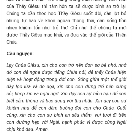
của Thầy Giêsu thì tâm hồn ta sẽ được bình an trở lại.
Chúng ta cần theo học Thầy Giêsu suốt đời, cần lột bỏ
những tự hào về khôn ngoan thông thái, cần sống hồn
nhiên khiêm tốn như trẻ thơ. Chỉ như thế chúng ta mới
được Thầy Giêsu mạc khải, và đưa vào thế giới của Thiên
Chúa.
Cầu nguyện:
Lạy Chúa Giêsu,
xin cho con trở nên đơn sơ bé nhỏ,
nhở
đó con dễ nghe được tiếng Chúa nói,
dễ thấy Chúa hiện
diện
và hoạt động trong đời con.
Sống giữa một thế giới
đầy lọc lừa và đe dọa,
xin cho con đừng trở nên cứng
cỏi,
khép kín và nghi ngờ.
Xin dạy con sự hiền hậu
để con
biết cảm thông và bao dung với tha nhân.
Xin dạy con sự
khiêm nhu
để con dám buông đời con cho Chúa.
Cuối
cùng, xin cho con sự bình an sâu thẳm,
vui tươi đi trên
con đường hẹp với Ngài, hạnh phúc vì được cùng Ngài
chịu khổ đau. Amen.