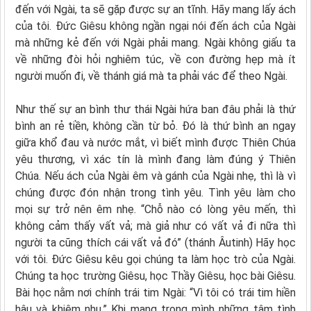
đến với Ngài, ta sẽ gặp được sự an tĩnh. Hãy mang lấy ách
của tôi. Ðức Giêsu không ngần ngại nói đến ách của Ngài
mà những kẻ đến với Ngài phải mang. Ngài không giấu ta
về những đòi hỏi nghiêm túc, về con đường hẹp mà ít
người muốn đi, về thánh giá mà ta phải vác để theo Ngài.
Như thế sự an bình thư thái Ngài hứa ban đâu phải là thứ
bình an rẻ tiền, không cần từ bỏ. Ðó là thứ bình an ngay
giữa khổ đau và nước mắt, vì biết mình được Thiên Chúa
yêu thương, vì xác tín là mình đang làm đúng ý Thiên
Chúa. Nếu ách của Ngài êm và gánh của Ngài nhẹ, thì là vì
chúng được đón nhận trong tình yêu. Tình yêu làm cho
mọi sự trở nên êm nhẹ. “Chỗ nào có lòng yêu mến, thì
không cảm thấy vất vả; mà giả như có vất vả đi nữa thì
người ta cũng thích cái vất vả đó” (thánh Âutinh) Hãy học
với tôi. Ðức Giêsu kêu gọi chúng ta làm học trò của Ngài.
Chúng ta học trường Giêsu, học Thầy Giêsu, học bài Giêsu.
Bài học nằm nơi chính trái tim Ngài: “Vì tôi có trái tim hiền
hậu và khiêm nhu.” Khi mang trong mình những tâm tình