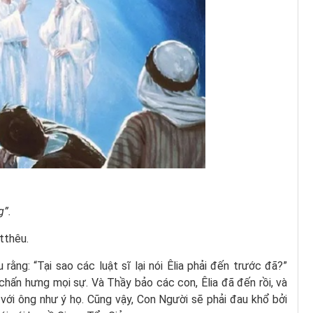
g”.
tthêu.
rằng: “Tại sao các luật sĩ lại nói Êlia phải đến trước đã?”
ể chấn hưng mọi sự. Và Thầy bảo các con, Êlia đã đến rồi, và
với ông như ý họ. Cũng vậy, Con Người sẽ phải đau khổ bởi