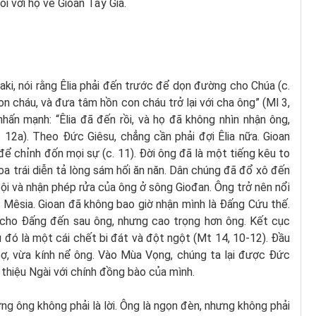
i với họ về Gioan Tẩy Giả.
ki, nói rằng Êlia phải đến trước để dọn đường cho Chúa (c.
on cháu, và đưa tâm hồn con cháu trở lại với cha ông” (Ml 3,
nhấn mạnh: “Êlia đã đến rồi, và họ đã không nhìn nhận ông,
 12a). Theo Đức Giêsu, chẳng cần phải đợi Êlia nữa. Gioan
n để chỉnh đốn mọi sự (c. 11). Đời ông đã là một tiếng kêu to
oa trái diễn tả lòng sám hối ăn năn. Dân chúng đã đổ xô đến
ội và nhận phép rửa của ông ở sông Giođan. Ông trở nên nổi
 Mêsia. Gioan đã không bao giờ nhận mình là Đấng Cứu thế.
y cho Đấng đến sau ông, nhưng cao trọng hơn ông. Kết cục
au đó là một cái chết bi đát và đột ngột (Mt 14, 10-12). Đầu
sợ, vừa kính nể ông. Vào Mùa Vọng, chúng ta lại được Đức
 thiệu Ngài với chính đồng bào của mình.
ng ông không phải là lời. Ông là ngọn đèn, nhưng không phải