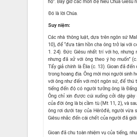
họ”. Bấy giờ các môn đệ hiểu Chúa Giêsu nó
Ðó là lời Chúa.
Suy niệm:
Các nhà thông luật, dựa trên ngôn sứ Mala
10), để “đưa tâm hồn cha ông trở lại với c
1. 24). Đức Giêsu nhất trí với họ, nhưng 
nhưng đã xử với ông theo ý họ muốn” (c.
Tẩy giả chính là Êlia (c. 13). Gioan đã đế
trong hoang địa. Ông mời mọi người sinh h
với ông như đến với một ngôn sứ, để thú t
tiếng đến độ có người tưởng ông là Đấng
Ông chỉ xin được cúi xuống cởi dây già
của đời ông là bị cầm tù (Mt 11, 2), và s
ông rơi dưới tay của Hêrôđê, người vừa 
Giêsu nhắc đến cái chết của người đã giới
Gioan đã chu toàn nhiệm vụ của tiếng, như