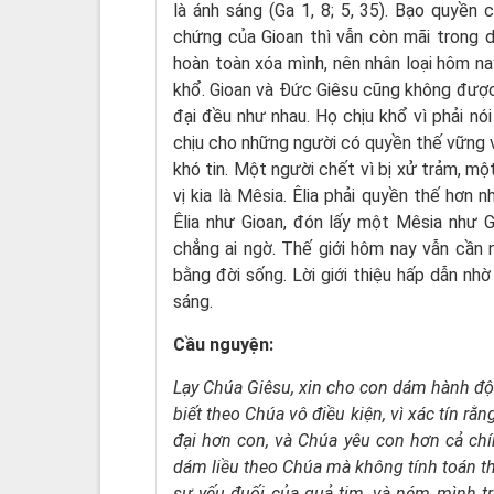
là ánh sáng (Ga 1, 8; 5, 35). Bạo quyền 
chứng của Gioan thì vẫn còn mãi trong 
hoàn toàn xóa mình, nên nhân loại hôm nay
khổ. Gioan và Đức Giêsu cũng không được 
đại đều như nhau. Họ chịu khổ vì phải nó
chịu cho những người có quyền thế vững v
khó tin. Một người chết vì bị xử trảm, một
vị kia là Mêsia. Êlia phải quyền thế hơn 
Êlia như Gioan, đón lấy một Mêsia như G
chẳng ai ngờ. Thế giới hôm nay vẫn cần 
bằng đời sống. Lời giới thiệu hấp dẫn nhờ 
sáng.
Cầu nguyện:
Lạy Chúa Giêsu,
xin cho con dám hành đ
biết theo Chúa vô điều kiện,
vì xác tín rằ
đại hơn con,
và Chúa yêu con hơn cả ch
dám liều theo Chúa
mà không tính toán th
sự yếu đuối của quả tim,
và ném mình t