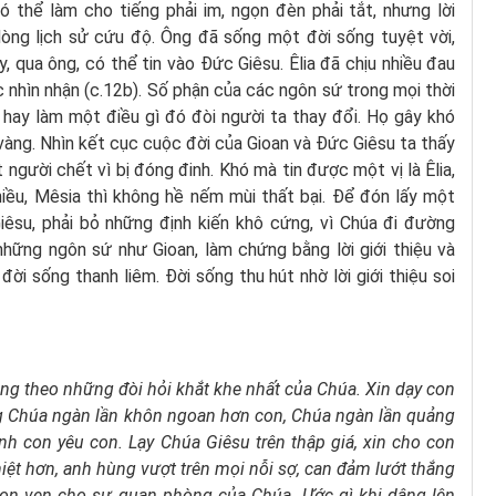
có thể làm cho tiếng phải im, ngọn đèn phải tắt, nhưng lời
dòng lịch sử cứu độ. Ông đã sống một đời sống tuyệt vời,
, qua ông, có thể tin vào Đức Giêsu. Êlia đã chịu nhiều đau
nhìn nhận (c.12b). Số phận của các ngôn sứ trong mọi thời
i hay làm một điều gì đó đòi người ta thay đổi. Họ gây khó
àng. Nhìn kết cục cuộc đời của Gioan và Đức Giêsu ta thấy
 người chết vì bị đóng đinh. Khó mà tin được một vị là Êlia,
nhiều, Mêsia thì không hề nếm mùi thất bại. Để đón lấy một
iêsu, phải bỏ những định kiến khô cứng, vì Chúa đi đường
những ngôn sứ như Gioan, làm chứng bằng lời giới thiệu và
đời sống thanh liêm. Đời sống thu hút nhờ lời giới thiệu soi
ộng
theo những đòi hỏi khắt khe nhất của Chúa.
Xin dạy con
ng
Chúa ngàn lần khôn ngoan hơn con,
Chúa ngàn lần quảng
ính con yêu con.
Lạy Chúa Giêsu trên thập giá,
xin cho con
iệt hơn,
anh hùng vượt trên mọi nỗi sợ,
can đảm lướt thắng
rọn vẹn cho sự quan phòng của Chúa.
Ước gì khi dâng lên