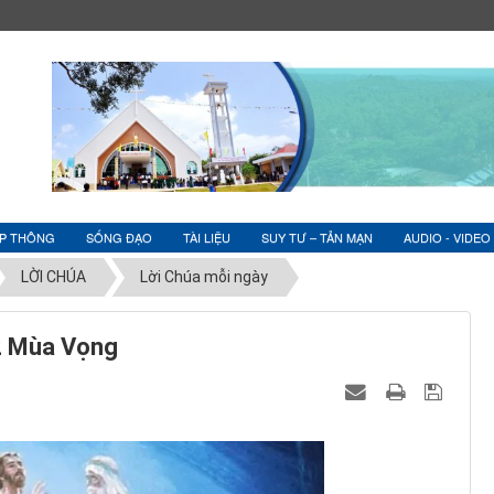
ỆP THÔNG
SỐNG ĐẠO
TÀI LIỆU
SUY TƯ – TẢN MẠN
AUDIO - VIDEO
LỜI CHÚA
Lời Chúa mỗi ngày
2 Mùa Vọng