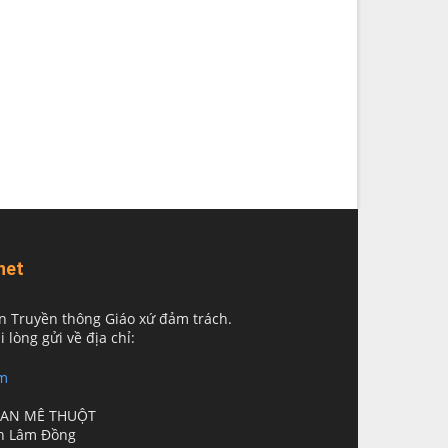
net
n Truyền thông Giáo xứ đảm trách.
i lòng gửi về địa chỉ:
m
BAN MÊ THUỘT
nh Lâm Đồng