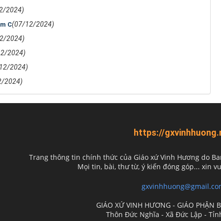
2/2024)
(07/12/2024)
ăm C
2/2024)
12/2024)
12/2024)
2/2024)
https://gxvinhhuong.
Trang thông tin chính thức của Giáo xứ Vinh Hương do
Ba
Mọi tin, bài, thư từ, ý kiến đóng góp... xin vu
gxvinhhuong@gmail.co
GIÁO XỨ VINH HƯƠNG - GIÁO PHẬN 
Thôn Đức Nghĩa - Xã Đức Lập - Tỉ