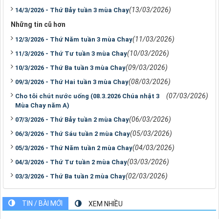
(13/03/2026)
14/3/2026 - Thứ Bảy tuần 3 mùa Chay
Những tin cũ hơn
(11/03/2026)
12/3/2026 - Thứ Năm tuần 3 mùa Chay
(10/03/2026)
11/3/2026 - Thứ Tư tuần 3 mùa Chay
(09/03/2026)
10/3/2026 - Thứ Ba tuần 3 mùa Chay
(08/03/2026)
09/3/2026 - Thứ Hai tuần 3 mùa Chay
(07/03/2026)
Cho tôi chút nước uống (08.3.2026 Chúa nhật 3
Mùa Chay năm A)
(06/03/2026)
07/3/2026 - Thứ Bảy tuần 2 mùa Chay
(05/03/2026)
06/3/2026 - Thứ Sáu tuần 2 mùa Chay
(04/03/2026)
05/3/2026 - Thứ Năm tuần 2 mùa Chay
(03/03/2026)
04/3/2026 - Thứ Tư tuần 2 mùa Chay
(02/03/2026)
03/3/2026 - Thứ Ba tuần 2 mùa Chay
TIN / BÀI MỚI
XEM NHIỀU