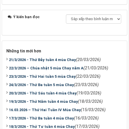
Ý kiến bạn đọc
Những tin mới hơn
(20/03/2026)
21/3/2026 - Thứ Bảy tuần 4 mùa Chay
(21/03/2026)
22/3/2026 – Chúa nhật 5 mùa Chay năm A
(22/03/2026)
23/3/2026 - Thứ Hai tuần 5 mùa Chay
(23/03/2026)
24/3/2026 - Thứ Ba tuần 5 mùa Chay
(19/03/2026)
20/3/2026 - Thứ Sáu tuần 4 mùa Chay
(18/03/2026)
19/3/2026 - Thứ Năm tuần 4 mùa Chay
(15/03/2026)
16.03.2026 – Thứ Hai Tuần IV Mùa Chay
(16/03/2026)
17/3/2026 - Thứ Ba tuần 4 mùa Chay
(17/03/2026)
18/3/2026 - Thứ Tư tuần 4 mùa Chay