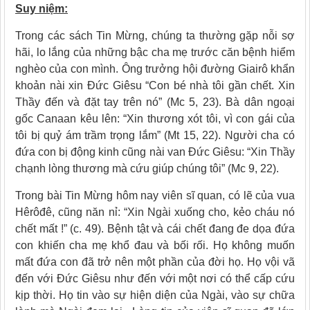
Suy niệm:
Trong các sách Tin Mừng, chúng ta thường gặp nỗi sợ
hãi, lo lắng của những bậc cha mẹ trước căn bệnh hiểm
nghèo của con mình. Ông trưởng hội đường Giairô khẩn
khoản nài xin Đức Giêsu “Con bé nhà tôi gần chết. Xin
Thầy đến và đặt tay trên nó” (Mc 5, 23). Bà dân ngoại
gốc Canaan kêu lên: “Xin thương xót tôi, vì con gái của
tôi bị quỷ ám trầm trọng lắm” (Mt 15, 22). Người cha có
đứa con bị động kinh cũng nài van Đức Giêsu: “Xin Thầy
chạnh lòng thương mà cứu giúp chúng tôi” (Mc 9, 22).
Trong bài Tin Mừng hôm nay viên sĩ quan, có lẽ của vua
Hêrôđê, cũng năn nỉ: “Xin Ngài xuống cho, kẻo cháu nó
chết mất !” (c. 49). Bệnh tật và cái chết đang đe dọa đứa
con khiến cha mẹ khổ đau và bối rối. Họ không muốn
mất đứa con đã trở nên một phần của đời họ. Họ vội vã
đến với Đức Giêsu như đến với một nơi có thể cấp cứu
kịp thời. Họ tin vào sự hiện diện của Ngài, vào sự chữa