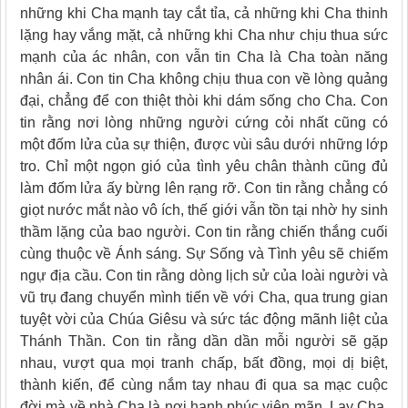
những khi Cha mạnh tay cắt tỉa, cả những khi Cha thinh
lặng hay vắng mặt, cả những khi Cha như chịu thua sức
mạnh của ác nhân, con vẫn tin Cha là Cha toàn năng
nhân ái. Con tin Cha không chịu thua con về lòng quảng
đại, chẳng để con thiệt thòi khi dám sống cho Cha. Con
tin rằng nơi lòng những người cứng cỏi nhất cũng có
một đốm lửa của sự thiện, được vùi sâu dưới những lớp
tro. Chỉ một ngọn gió của tình yêu chân thành cũng đủ
làm đốm lửa ấy bừng lên rạng rỡ. Con tin rằng chẳng có
giọt nước mắt nào vô ích, thế giới vẫn tồn tại nhờ hy sinh
thầm lặng của bao người. Con tin rằng chiến thắng cuối
cùng thuộc về Ánh sáng. Sự Sống và Tình yêu sẽ chiếm
ngự địa cầu. Con tin rằng dòng lịch sử của loài người và
vũ trụ đang chuyển mình tiến về với Cha, qua trung gian
tuyệt vời của Chúa Giêsu và sức tác động mãnh liệt của
Thánh Thần. Con tin rằng dần dần mỗi người sẽ gặp
nhau, vượt qua mọi tranh chấp, bất đồng, mọi dị biệt,
thành kiến, để cùng nắm tay nhau đi qua sa mạc cuộc
đời mà về nhà Cha là nơi hạnh phúc viên mãn. Lạy Cha,