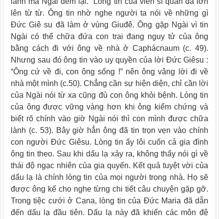
lành mà Ngài đem lại. Lòng tin của viên sĩ quan đã lớn
lên từ từ. Ông tin nhờ nghe người ta nói về những gì
Đức Giê su đã làm ở vùng Giuđê. Ông gặp Ngài vì tin
Ngài có thể chữa đứa con trai đang nguy tử của ông
bằng cách đi với ông về nhà ở Caphácnaum (c. 49).
Nhưng sau đó ông tin vào uy quyền của lời Đức Giêsu :
“Ông cứ về đi, con ông sống !” nên ông vâng lời đi về
nhà một mình (c.50). Chẳng cần sự hiện diện, chỉ cần lời
của Ngài nói từ xa cũng đủ con ông khỏi bệnh. Lòng tin
của ông được vững vàng hơn khi ông kiểm chứng và
biết rõ chính vào giờ Ngài nói thì con mình được chữa
lành (c. 53). Bây giờ hẳn ông đã tin trọn vẹn vào chính
con người Đức Giêsu. Lòng tin ấy lôi cuốn cả gia đình
ông tin theo. Sau khi dấu lạ xảy ra, không thấy nói gì về
thái độ ngạc nhiên của gia quyến. Kết quả tuyệt vời của
dấu lạ là chính lòng tin của mọi người trong nhà. Họ sẽ
được ông kể cho nghe từng chi tiết câu chuyện gặp gỡ.
Trong tiệc cưới ở Cana, lòng tin của Đức Maria đã dẫn
đến dấu lạ đầu tiên. Dấu lạ này đã khiến các môn đệ