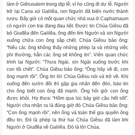
làm ở Giêrusalem trong dịp lễ; vì họ cũng đi dự lễ. Người
trở lại Cana xứ Galilêa, nơi Người đã biến nước thành
rượu. Bấy giờ có một quan chức nhà vua ở Capharnaum
có người con trai đang đau liệt. Ðược tin Chúa Giêsu đã
bỏ Giuđêa đến Galilêa, ông đến tìm Người và xin Người
xuống chữa con ông sắp chết. Chúa Giêsu bảo ông:
“Nếu các ông không thấy những phép lạ và những việc
phi thường, hẳn các ông sẽ không tin”. Viên quan chức
trình lại Người: “Thưa Ngài, xin Ngài xuống trước khi
con tôi chết”. Chúa Giêsu bảo ông: “Ông hãy về đi, con
ông mạnh rồi”. Ông tin lời Chúa Giêsu nói và trở về. Khi
xuống đến sườn đồi thì gặp gia nhân đến đón, báo tin
cho ông biết con ông đã mạnh. Ông hỏi giờ con ông
được khỏi. Họ thưa: “Hôm qua lúc bảy giờ cậu hết sốt”.
Người cha nhận ra là đúng giờ đó Chúa Giêsu bảo ông:
“Con ông mạnh rồi”, nên ông và toàn thể gia quyến ông
đều tin. Ðó là phép lạ thứ hai Chúa Giêsu đã làm khi
Người ở Giuđêa về Galilêa. Ðó là lời Chúa.