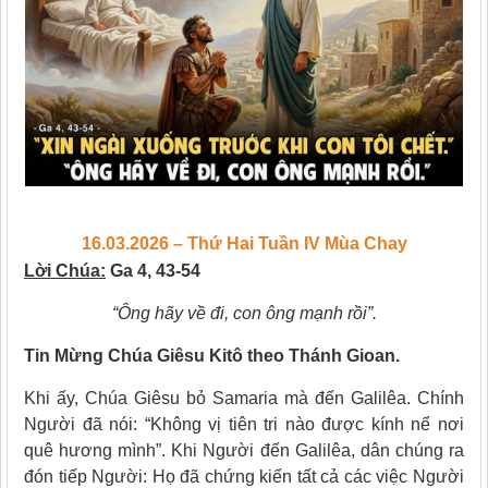
16.03.2026 – Thứ Hai Tuần IV Mùa Chay
Lời Chúa:
Ga 4, 43-54
“Ông hãy về đi, con ông mạnh rồi”.
Tin Mừng Chúa Giêsu Kitô theo Thánh Gioan.
Khi ấy, Chúa Giêsu bỏ Samaria mà đến Galilêa. Chính
Người đã nói: “Không vị tiên tri nào được kính nể nơi
quê hương mình”. Khi Người đến Galilêa, dân chúng ra
đón tiếp Người: Họ đã chứng kiến tất cả các việc Người