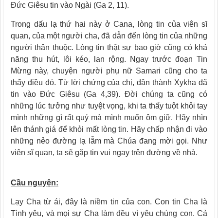
Đức Giêsu tin vào Ngài (Ga 2, 11).
Trong dấu lạ thứ hai này ở Cana, lòng tin của viên sĩ
quan, của một người cha, đã dẫn đến lòng tin của những
người thân thuộc. Lòng tin thật sự bao giờ cũng có khả
năng thu hút, lôi kéo, lan rộng. Ngay trước đoạn Tin
Mừng này, chuyện người phụ nữ Samari cũng cho ta
thấy điều đó. Từ lời chứng của chị, dân thành Xykha đã
tin vào Đức Giêsu (Ga 4,39). Đời chúng ta cũng có
những lúc tưởng như tuyệt vọng, khi ta thấy tuột khỏi tay
mình những gì rất quý mà mình muốn ôm giữ. Hãy nhìn
lên thánh giá để khỏi mất lòng tin. Hãy chấp nhận đi vào
những nẻo đường lạ lẫm mà Chúa đang mời gọi. Như
viên sĩ quan, ta sẽ gặp tin vui ngay trên đường về nhà.
Cầu nguyện:
Lạy Cha từ ái, đây là niềm tin của con. Con tin Cha là
Tình yêu, và mọi sự Cha làm đều vì yêu chúng con. Cả