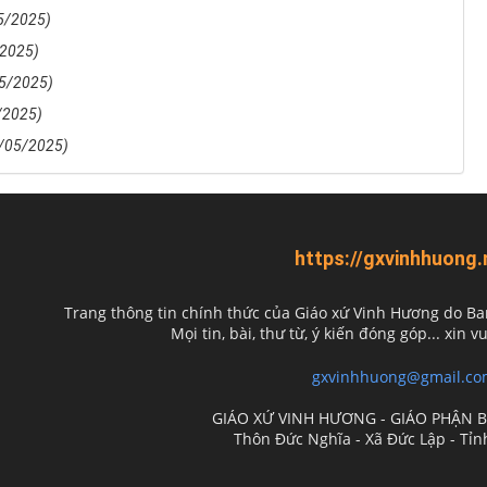
5/2025)
/2025)
5/2025)
/2025)
/05/2025)
https://gxvinhhuong.
Trang thông tin chính thức của Giáo xứ Vinh Hương do
Ba
Mọi tin, bài, thư từ, ý kiến đóng góp... xin vu
gxvinhhuong@gmail.co
GIÁO XỨ VINH HƯƠNG - GIÁO PHẬN 
Thôn Đức Nghĩa - Xã Đức Lập - Tỉ