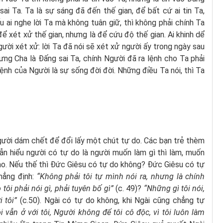
sai Ta. Ta là sự sáng đã đến thế gian, để bất cứ ai tin Ta,
 ai nghe lời Ta mà không tuân giữ, thì không phải chính Ta
để xét xử thế gian, nhưng là để cứu độ thế gian. Ai khinh dể
gười xét xử: lời Ta đã nói sẽ xét xử người ấy trong ngày sau
hưng Cha là Ðấng sai Ta, chính Người đã ra lệnh cho Ta phải
 lệnh của Người là sự sống đời đời. Những điều Ta nói, thì Ta
người dám chết để đổi lấy một chút tự do. Các bạn trẻ thèm
ẫn hiểu người có tự do là người muốn làm gì thì làm, muốn
 nào. Nếu thế thì Đức Giêsu có tự do không? Đức Giêsu có tự
hẳng định:
“Không phải tôi tự mình nói ra, nhưng là chính
 tôi phải nói gì, phải tuyên bố gì”
(c. 49)?
“Những gì tôi nói,
 tôi”
(c.50). Ngài có tự do không, khi Ngài cũng chẳng tự
ôi vẫn ở với tôi, Người không để tôi cô độc,
vì tôi luôn làm