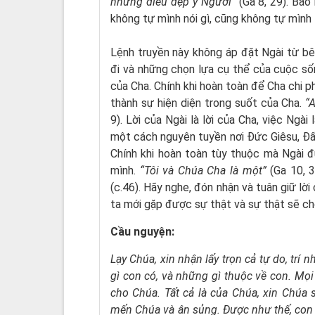
những điều đẹp ý Người”
(Ga 8, 29). Bao
không tự mình nói gì, cũng không tự mình 
Lệnh truyền này không áp đặt Ngài từ bê
đi và những chọn lựa cụ thể của cuộc sốn
của Cha. Chính khi hoàn toàn để Cha chi p
thành sự hiện diện trong suốt của Cha.
“A
9). Lời của Ngài là lời của Cha, việc Ngà
một cách nguyên tuyền nơi Đức Giêsu, Đấ
Chính khi hoàn toàn tùy thuộc mà Ngài đ
mình.
“Tôi và Chúa Cha là một”
(Ga 10, 3
(c.46). Hãy nghe, đón nhận và tuân giữ lời 
ta mới gặp được sự thật và sự thật sẽ ch
Cầu nguyện:
Lạy Chúa,
xin nhận lấy trọn cả tự do, trí nh
gì con có, và những gì thuộc về con.
Mọi 
cho Chúa. Tất cả là của Chúa, xin Chúa
mến Chúa và ân sủng. Được như thế, co