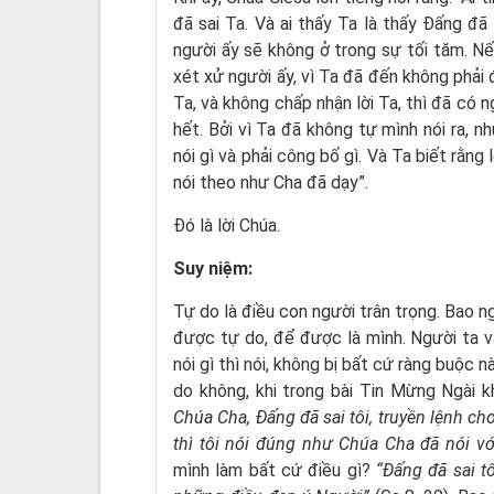
đã sai Ta. Và ai thấy Ta là thấy Ðấng đã 
người ấy sẽ không ở trong sự tối tăm. Nếu
xét xử người ấy, vì Ta đã đến không phải 
Ta, và không chấp nhận lời Ta, thì đã có n
hết. Bởi vì Ta đã không tự mình nói ra, n
nói gì và phải công bố gì. Và Ta biết rằng
nói theo như Cha đã dạy”.
Ðó là lời Chúa.
Suy niệm:
Tự do là điều con người trân trọng. Bao 
được tự do, để được là mình. Người ta v
nói gì thì nói, không bị bất cứ ràng buộc
do không, khi trong bài Tin Mừng Ngài k
Chúa Cha, Đấng đã sai tôi,
truyền lệnh cho
thì tôi nói đúng như Chúa Cha đã nói với
mình làm bất cứ điều gì?
“Đấng đã sai t