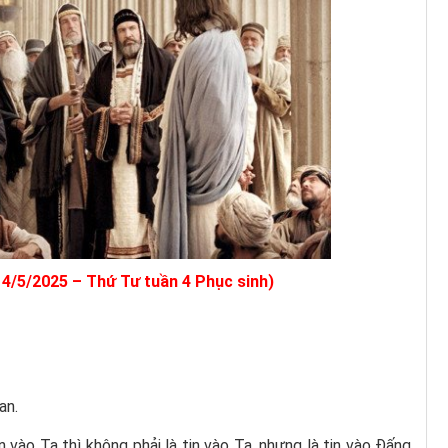
14/5/2025 – Thứ Tư tuần 4 Phục sinh)
an.
tin vào Ta thì không phải là tin vào Ta, nhưng là tin vào Ðấng