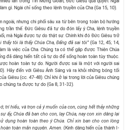
 nhiêu lần trong Tin Mừng Gioan, Đức Giêsu quả quyết Ngài
làm gì. Ngài chỉ sống theo lệnh truyền của Cha (Ga 15, 10).
n ngoài, nhưng chi phối sâu xa từ bên trong toàn bộ hướng
g trần thế. Đức Giêsu đã tự do đón lấy ý Cha, lệnh truyền
hối, mà Ngài được tự do thật sự. Chính khi đó Đức Giêsu trở
i thấy tôi là thấy Chúa Cha, Đấng đã sai tôi”
(Ga 12, 45; 14,
i làm là việc của Cha. Chúng ta có thể gặp được Thiên Chúa
ng đã dâng hiến tất cả tự do để sống hoàn toàn tùy thuộc.
ược hoàn toàn tự do. Người được sai là một với người sai
0). Hãy đến với Giêsu Ánh Sáng và ra khỏi những bóng tối
của Giêsu (cc. 47-48). Chỉ khi ở lại trong lời của Giêsu chúng
o chúng ta được tự do (Ga 8, 31-32).
ớ, trí hiểu,
và trọn cả ý muốn của con,
cùng hết thảy những
sự ấy, Chúa đã ban cho con, lạy Chúa, nay con xin dâng lại
 sử dụng hoàn toàn theo ý Chúa. Chỉ xin ban cho con lòng
n hoàn toàn mãn nguyện. Amen.
(Kinh dâng hiến của thánh I-