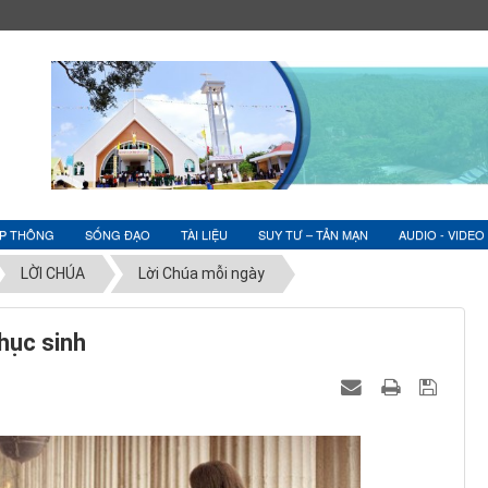
ỆP THÔNG
SỐNG ĐẠO
TÀI LIỆU
SUY TƯ – TẢN MẠN
AUDIO - VIDEO
LỜI CHÚA
Lời Chúa mỗi ngày
hục sinh