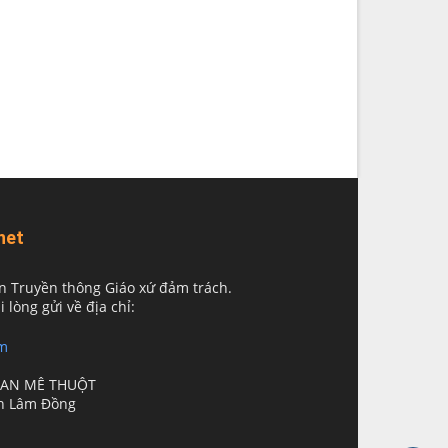
net
n Truyền thông Giáo xứ đảm trách.
i lòng gửi về địa chỉ:
m
BAN MÊ THUỘT
nh Lâm Đồng