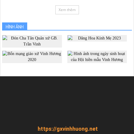
Xem thêm
HÌNH ẢNH
https://gxvinhhuong.net