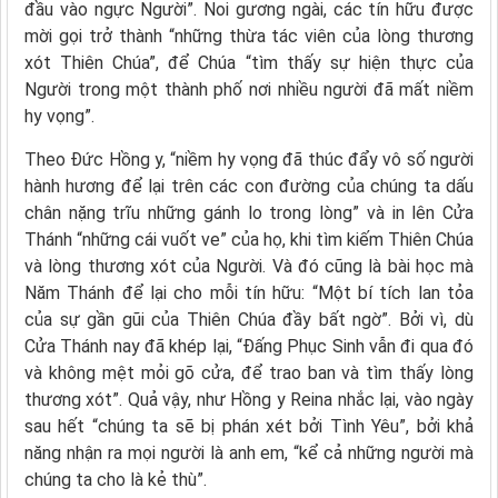
đầu vào ngực Người”. Noi gương ngài, các tín hữu được
mời gọi trở thành “những thừa tác viên của lòng thương
xót Thiên Chúa”, để Chúa “tìm thấy sự hiện thực của
Người trong một thành phố nơi nhiều người đã mất niềm
hy vọng”.
Theo Đức Hồng y, “niềm hy vọng đã thúc đẩy vô số người
hành hương để lại trên các con đường của chúng ta dấu
chân nặng trĩu những gánh lo trong lòng” và in lên Cửa
Thánh “những cái vuốt ve” của họ, khi tìm kiếm Thiên Chúa
và lòng thương xót của Người. Và đó cũng là bài học mà
Năm Thánh để lại cho mỗi tín hữu: “Một bí tích lan tỏa
của sự gần gũi của Thiên Chúa đầy bất ngờ”. Bởi vì, dù
Cửa Thánh nay đã khép lại, “Đấng Phục Sinh vẫn đi qua đó
và không mệt mỏi gõ cửa, để trao ban và tìm thấy lòng
thương xót”. Quả vậy, như Hồng y Reina nhắc lại, vào ngày
sau hết “chúng ta sẽ bị phán xét bởi Tình Yêu”, bởi khả
năng nhận ra mọi người là anh em, “kể cả những người mà
chúng ta cho là kẻ thù”.