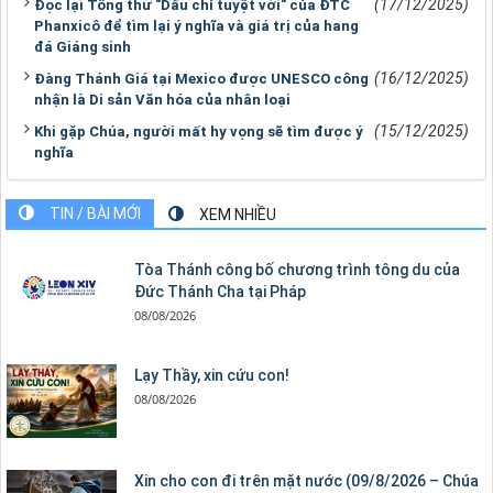
(17/12/2025)
Đọc lại Tông thư "Dấu chỉ tuyệt vời" của ĐTC
Phanxicô để tìm lại ý nghĩa và giá trị của hang
đá Giáng sinh
(16/12/2025)
Đàng Thánh Giá tại Mexico được UNESCO công
nhận là Di sản Văn hóa của nhân loại
(15/12/2025)
Khi gặp Chúa, người mất hy vọng sẽ tìm được ý
nghĩa
TIN / BÀI MỚI
XEM NHIỀU
Tòa Thánh công bố chương trình tông du của
Đức Thánh Cha tại Pháp
08/08/2026
Lạy Thầy, xin cứu con!
08/08/2026
Xin cho con đi trên mặt nước (09/8/2026 – Chúa