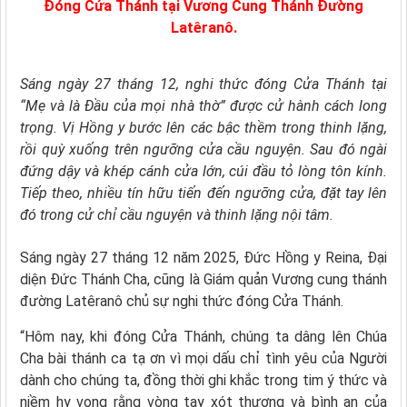
Đóng Cửa Thánh tại Vương Cung Thánh Đường
Latêranô.
Sáng ngày 27 tháng 12, nghi thức đóng Cửa Thánh tại
“Mẹ và là Đầu của mọi nhà thờ” được cử hành cách long
trọng. Vị Hồng y bước lên các bậc thềm trong thinh lặng,
rồi quỳ xuống trên ngưỡng cửa cầu nguyện. Sau đó ngài
đứng dậy và khép cánh cửa lớn, cúi đầu tỏ lòng tôn kính.
Tiếp theo, nhiều tín hữu tiến đến ngưỡng cửa, đặt tay lên
đó trong cử chỉ cầu nguyện và thinh lặng nội tâm.
Sáng ngày 27 tháng 12 năm 2025, Đức Hồng y Reina, Đại
diện Đức Thánh Cha, cũng là Giám quản Vương cung thánh
đường Latêranô chủ sự nghi thức đóng Cửa Thánh.
“Hôm nay, khi đóng Cửa Thánh, chúng ta dâng lên Chúa
Cha bài thánh ca tạ ơn vì mọi dấu chỉ tình yêu của Người
dành cho chúng ta, đồng thời ghi khắc trong tim ý thức và
niềm hy vọng rằng vòng tay xót thương và bình an của