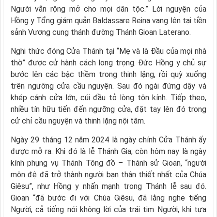
Người vẫn rộng mở cho mọi dân tộc.” Lời nguyện của
Hồng y Tổng giám quản Baldassare Reina vang lên tại tiền
sảnh Vương cung thánh đường Thánh Gioan Laterano.
Nghi thức đóng Cửa Thánh tại “Mẹ và là Đầu của mọi nhà
thờ” được cử hành cách long trọng. Đức Hồng y chủ sự
bước lên các bậc thềm trong thinh lặng, rồi quỳ xuống
trên ngưỡng cửa cầu nguyện. Sau đó ngài đứng dậy và
khép cánh cửa lớn, cúi đầu tỏ lòng tôn kính. Tiếp theo,
nhiều tín hữu tiến đến ngưỡng cửa, đặt tay lên đó trong
cử chỉ cầu nguyện và thinh lặng nội tâm.
Ngày 29 tháng 12 năm 2024 là ngày chính Cửa Thánh ấy
được mở ra. Khi đó là lễ Thánh Gia; còn hôm nay là ngày
kính phụng vụ Thánh Tông đồ – Thánh sử Gioan, “người
môn đệ đã trở thành người bạn thân thiết nhất của Chúa
Giêsu”, như Hồng y nhấn mạnh trong Thánh lễ sau đó.
Gioan “đã bước đi với Chúa Giêsu, đã lắng nghe tiếng
Người, cả tiếng nói không lời của trái tim Người, khi tựa