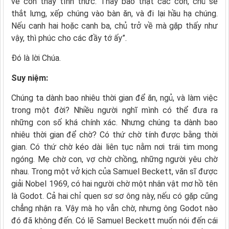
về còn thấy tỉnh thức. Thầy bảo thật các con, chủ sẽ
thắt lưng, xếp chúng vào bàn ăn, và đi lại hầu hạ chúng.
Nếu canh hai hoặc canh ba, chủ trở về mà gặp thấy như
vậy, thì phúc cho các đầy tớ ấy”.
Ðó là lời Chúa.
Suy niệm:
Chúng ta dành bao nhiêu thời gian để ăn, ngủ, và làm việc
trong một đời? Nhiều người nghĩ mình có thể đưa ra
những con số khá chính xác. Nhưng chúng ta dành bao
nhiêu thời gian để chờ? Có thứ chờ tính được bằng thời
gian. Có thứ chờ kéo dài liên tục nằm nơi trái tim mong
ngóng. Mẹ chờ con, vợ chờ chồng, những người yêu chờ
nhau. Trong một vở kịch của Samuel Beckett, văn sĩ được
giải Nobel 1969, có hai người chờ một nhân vật mơ hồ tên
là Godot. Cả hai chỉ quen sơ sơ ông này, nếu có gặp cũng
chẳng nhận ra. Vậy mà họ vẫn chờ, nhưng ông Godot nào
đó đã không đến. Có lẽ Samuel Beckett muốn nói đến cái