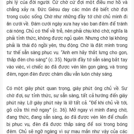
phi lý của đời người. Cứ chờ cứ đợi một điều mơ hồ và
chẳng xảy ra. Đức Giêsu dạy các môn đệ biết chờ đợi
trong cuộc sống. Chờ như những đầy tớ chờ chủ mình đi
ăn cưới về. Đám cưới ngày xưa hay vào ban đêm để tránh
cái nóng. Chủ có thể về trễ, nên phải chịu khó chờ, nghĩa là
phải tỉnh thức, không được ngủ quên. Nhưng chờ lại không
phải là thái độ ngồi yên, thụ động. Chờ là đặt mình trong
tư thế sẵn sàng phục vụ. “Anh em hãy thắt lưng cho gọn,
thắp đèn cho sáng” (c. 35). Người đầy tớ sẵn sàng bắt tay
vào việc, vì chiếc áo đã được vén lên gọn gàng, và trong
đêm, ngọn đèn được châm dầu vẫn luôn cháy sáng.
Có một giây phút quan trọng, giây phút ông chủ về. Sự
chờ đợi, sự tỉnh thức, sự sẵn sàng, tất cả hướng đến giây
phút này. Lỡ giây phút này là lỡ tất cả. “Để khi chủ về tới,
gõ cửa thì mở ngay” (c. 36). Mở ngay vì mình đang chờ,
đang thức, đang sẵn sàng, áo đã được vén lên để chuẩn
bị phục vụ, đèn đã được thắp sáng để soi trong bóng
đêm. Chủ sẽ ngỡ ngàng vì sự mau mắn như vậy của các