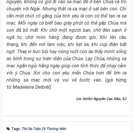
nguyện,
không có giờ đi vào sa mạc
để ở bên Chúa và trò
chuyện với Ngài.
Nhưng thật ra sa mạc ở sát bên con.
Chỉ
cần một chút cố gắng của tình yêu
là con có thể tạo ra sa
mạc.
Mỗi ngày có biết bao giây phút có thể gặp Chúa
mà
con đã bỏ mất:
Khi chờ một người bạn,
chờ đèn xanh ở
ngã tư,
chờ món hàng đang được gói.
Khi lên cầu
thang,
khi đến nơi làm việc,
khi kẹt xe,
khi cúp điện bất
ngờ.
Thay vì bực bội hay nóng ruột
con lại thấy mình sống
an bình
trong sự hiện diện của Chúa.
Lạy Chúa,
những sa
mạc ngắn ngủi hằng ngày
giúp con tỉnh thức
để nhạy cảm
với ý Chúa.
Xin cho con yêu mến Chúa hơn
để tìm ra
những sa mạc mới
và vui vẻ bước vào.
(gợi hứng
từ
Madeleine Delbrêl
)
Lm. Antôn Nguyễn Cao Siêu, SJ
Tags:
Thứ Ba Tuần 29 Thường Niên