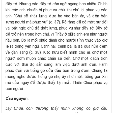
đầy tớ. Nhưng các đầy tớ còn ngỡ ngàng hơn nhiều. Chính
khi các anh chuẩn bị phục vụ chủ, thì chủ lại phục vụ các
anh. “Chủ sẽ thắt lưng, đưa họ vào bàn ăn, và đến bên
từng người mà phục vụ” (c. 37). Rõ ràng đã có một sự đổi
vai bất ngờ: chủ đã thắt lưng, phục vụ như đầy tớ. Đầy tớ
đã trở nên trọng hơn chủ, vì Thầy ở giữa anh em như người
hầu bàn. Đó là mối phúc dành cho người tỉnh thức vào giờ
lẽ ra đang yên ngủ. Canh hai, canh ba, là đã quá nửa đêm
về gần sáng (c. 38). Kitô hữu biết mình chờ ai, chờ một
người sớm muộn chắc chắn sẽ đến. Chờ một cách tích
cực với thái độ sẵn sàng làm việc dưới ánh đèn. Hạnh
phúc đến với tiếng gõ cửa đầu tiên trong đêm. Chúng ta
mong nghe được tiếng gõ nhẹ ấy như một tiếng gọi. Xin
mở cửa ngay để được thấy tận mắt Thiên Chúa phục vụ
con người.
Cầu nguyện:
Lạy Chúa,
con thường thấy mình không có giờ cầu