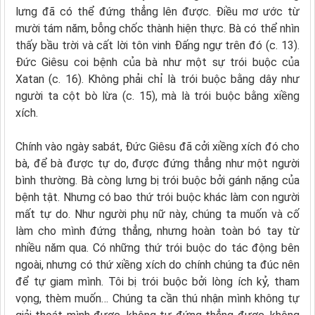
lưng đã có thể đứng thẳng lên được. Điều mơ ước từ
mười tám năm, bỗng chốc thành hiện thực. Bà có thể nhìn
thấy bầu trời và cất lời tôn vinh Đấng ngự trên đó (c. 13).
Đức Giêsu coi bệnh của bà như một sự trói buộc của
Xatan (c. 16). Không phải chỉ là trói buộc bằng dây như
người ta cột bò lừa (c. 15), mà là trói buộc bằng xiềng
xích.
Chính vào ngày sabát, Đức Giêsu đã cởi xiềng xích đó cho
bà, để bà được tự do, được đứng thẳng như một người
bình thường. Bà còng lưng bị trói buộc bởi gánh nặng của
bệnh tật. Nhưng có bao thứ trói buộc khác làm con người
mất tự do. Như người phụ nữ này, chúng ta muốn và cố
làm cho mình đứng thẳng, nhưng hoàn toàn bó tay từ
nhiều năm qua. Có những thứ trói buộc do tác động bên
ngoài, nhưng có thứ xiềng xích do chính chúng ta đúc nên
để tự giam mình. Tôi bị trói buộc bởi lòng ích kỷ, tham
vọng, thèm muốn… Chúng ta cần thú nhận mình không tự