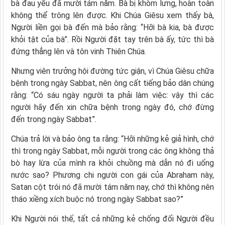
bà đau yếu đã mười tám năm. Bà bị khòm lưng, hoàn toàn
không thể trông lên được. Khi Chúa Giêsu xem thấy bà,
Người liền gọi bà đến mà bảo rằng: “Hỡi bà kia, bà được
khỏi tật của bà”. Rồi Người đặt tay trên bà ấy, tức thì bà
đứng thẳng lên và tôn vinh Thiên Chúa.
Nhưng viên trưởng hội đường tức giận, vì Chúa Giêsu chữa
bệnh trong ngày Sabbat, nên ông cất tiếng bảo dân chúng
rằng: “Có sáu ngày người ta phải làm việc: vậy thì các
người hãy đến xin chữa bệnh trong ngày đó, chớ đừng
đến trong ngày Sabbat”.
Chúa trả lời và bảo ông ta rằng: “Hỡi những kẻ giả hình, chớ
thì trong ngày Sabbat, mỗi người trong các ông không thả
bò hay lừa của mình ra khỏi chuồng mà dẫn nó đi uống
nước sao? Phương chi người con gái của Abraham này,
Satan cột trói nó đã mười tám năm nay, chớ thì không nên
tháo xiềng xích buộc nó trong ngày Sabbat sao?”
Khi Người nói thế, tất cả những kẻ chống đối Người đều