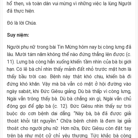
hổ thẹn, và toàn dân vui mừng vì những việc lạ lùng Người
đã thực hiện.
Ðó là lời Chúa.
Suy ni
ệm:
Người phụ nữ trong bài Tin Mừng hôm nay bị còng lưng đã
lâu. Mười tám năm không thể nào đứng thẳng lên được (c.
11). Lưng bà còng hẳn xuống khiến tầm nhìn của bà bị giới
hạn. Có lẽ bà chỉ nhìn thấy mảnh đất nhỏ trước mặt hơn là
thấy bầu trời cao. Bệnh này thật khó chịu, khiến bà đi
đứng khó khăn. Vậy mà bà vẫn có mặt ở hội đường vào
ngày sabát, khi Đức Giêsu giảng. Dù bà thấp vì còng lưng,
Ngài vẫn trông thấy bà. Dù bà chẳng xin gì, Ngài vẫn chủ
động gọi để gặp bà (c. 12). Đức Giêsu nhìn thấy sự trói
buộc do cơn bệnh dai dẳng. “Này bà, bà đã được giải
thoát khỏi tật nguyền.” Chữa bệnh chính là đem lại giải
thoát cho người phụ nữ. Hơn nữa, Đức Giêsu còn đặt tay
trên bà như một cử chỉ yêu thương. Tức khắc bà còng