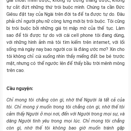
giải thoát mình được, không tự đứng thẳng được, không
tự cắt đứt những thứ trói buộc mình. Chúng ta cần Đức
Giêsu đặt tay của Ngài trên đời ta để ta được tự do. Đâu
phải chỉ người phụ nữ còng lưng mới bị trói buộc. Tôi cũng
bị trói buộc bởi những giá trị mập mờ của thế tục. Làm
sao để tôi được tự do với cái cell phone tôi đang dùng,
với những hình ảnh mà tôi tìm kiếm trên internet, với lối
sống mà ngày nay bao người coi là đáng ước mơ? Xin cho
tôi không chỉ cúi xuống nhìn thấy miếng đất be bé trước
mặt, nhưng có thể ngước lên để thấy bầu trời mênh mông
trên cao.
Cầu nguy
ện:
Chỉ mong tôi chẳng còn gì,
nhờ thế Người là tất cả của
tôi.
Chỉ mong ý muốn trong tôi chẳng còn gì,
nhờ thế tôi
cảm thấy Người ở mọi nơi,
đến với Người trong mọi sự,
và
dâng Người tình yêu trong mọi lúc.
Chỉ mong tôi chẳng
còn gì,
nhờ thế tôi không bao giờ muốn tránh gặp