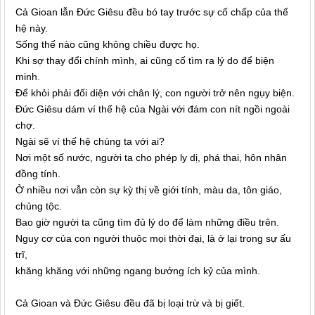
Cả Gioan lẫn Đức Giêsu đều bó tay trước sự cố chấp của thế
hệ này.
Sống thế nào cũng không chiều được họ.
Khi sợ thay đổi chính mình, ai cũng cố tìm ra lý do để biện
minh.
Để khỏi phải đối diện với chân lý, con người trở nên ngụy biện.
Đức Giêsu dám ví thế hệ của Ngài với đám con nít ngồi ngoài
chợ.
Ngài sẽ ví thế hệ chúng ta với ai?
Nơi một số nước, người ta cho phép ly dị, phá thai, hôn nhân
đồng tính.
Ở nhiều nơi vẫn còn sự kỳ thị về giới tính, màu da, tôn giáo,
chủng tộc.
Bao giờ người ta cũng tìm đủ lý do để làm những điều trên.
Nguy cơ của con người thuộc mọi thời đại, là ở lại trong sự ấu
trĩ,
khăng khăng với những ngang bướng ích kỷ của mình.
Cả Gioan và Đức Giêsu đều đã bị loại trừ và bị giết.