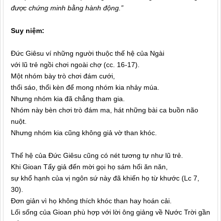
được chứng minh bằng hành động.”
Suy niệm:
Đức Giêsu ví những người thuộc thế hệ của Ngài
với lũ trẻ ngồi chơi ngoài chợ (cc. 16-17).
Một nhóm bày trò chơi đám cưới,
thổi sáo, thổi kèn để mong nhóm kia nhảy múa.
Nhưng nhóm kia đã chẳng tham gia.
Nhóm này bèn chơi trò đám ma, hát những bài ca buồn não
nuột.
Nhưng nhóm kia cũng không giả vờ than khóc.
Thế hệ của Đức Giêsu cũng có nét tương tự như lũ trẻ.
Khi Gioan Tẩy giả đến mời gọi họ sám hối ăn năn,
sự khổ hạnh của vị ngôn sứ này đã khiến họ từ khước (Lc 7,
30).
Đơn giản vì họ không thích khóc than hay hoán cải.
Lối sống của Gioan phù hợp với lời ông giảng về Nước Trời gần