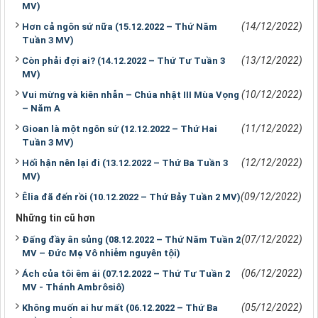
MV)
(14/12/2022)
Hơn cả ngôn sứ nữa (15.12.2022 – Thứ Năm
Tuần 3 MV)
(13/12/2022)
Còn phải đợi ai? (14.12.2022 – Thứ Tư Tuần 3
MV)
(10/12/2022)
Vui mừng và kiên nhẫn – Chúa nhật III Mùa Vọng
– Năm A
(11/12/2022)
Gioan là một ngôn sứ (12.12.2022 – Thứ Hai
Tuần 3 MV)
(12/12/2022)
Hối hận nên lại đi (13.12.2022 – Thứ Ba Tuần 3
MV)
(09/12/2022)
Êlia đã đến rồi (10.12.2022 – Thứ Bảy Tuần 2 MV)
Những tin cũ hơn
(07/12/2022)
Đấng đầy ân sủng (08.12.2022 – Thứ Năm Tuần 2
MV – Đức Mẹ Vô nhiễm nguyên tội)
(06/12/2022)
Ách của tôi êm ái (07.12.2022 – Thứ Tư Tuần 2
MV - Thánh Ambrôsiô)
(05/12/2022)
Không muốn ai hư mất (06.12.2022 – Thứ Ba