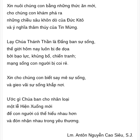
Xin nuôi chúng con bằng những thức ăn mới,
cho chúng con khám phá ra
những chiều sâu khôn dò của Đức Kitô
và ý nghĩa thâm thúy của Tin Mừng.
Lạy Chúa Thánh Thần là Đấng ban sự sống,
thế giới hôm nay luôn bị đe dọa
bởi bạo lực, khủng bố, chiến tranh;
mạng sống con người bị coi rẻ.
Xin cho chúng con biết say mê sự sống,
và gieo vãi sự sống khắp nơi.
Ước gì Chúa ban cho nhân loại
một lễ Hiện Xuống mới
để con người có thể hiểu nhau hơn
và đón nhận nhau trong yêu thương.
Lm. Antôn Nguyễn Cao Siêu, S.J.