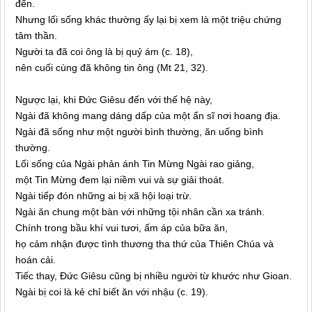
đến.
Nhưng lối sống khác thường ấy lại bị xem là một triệu chứng
tâm thần.
Người ta đã coi ông là bị quỷ ám (c. 18),
nên cuối cùng đã không tin ông (Mt 21, 32).
Ngược lại, khi Đức Giêsu đến với thế hệ này,
Ngài đã không mang dáng dấp của một ẩn sĩ nơi hoang địa.
Ngài đã sống như một người bình thường, ăn uống bình
thường.
Lối sống của Ngài phản ánh Tin Mừng Ngài rao giảng,
một Tin Mừng đem lại niềm vui và sự giải thoát.
Ngài tiếp đón những ai bị xã hội loại trừ.
Ngài ăn chung một bàn với những tội nhân cần xa tránh.
Chính trong bầu khí vui tươi, ấm áp của bữa ăn,
họ cảm nhận được tình thương tha thứ của Thiên Chúa và
hoán cải.
Tiếc thay, Đức Giêsu cũng bị nhiều người từ khước như Gioan.
Ngài bị coi là kẻ chỉ biết ăn với nhậu (c. 19).