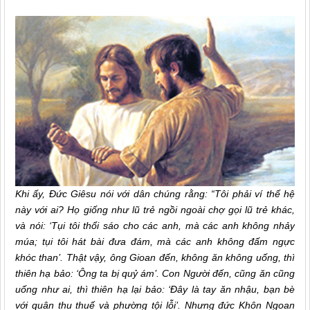
Khi ấy, Đức Giêsu nói với dân chúng rằng: “Tôi phải ví thế hệ
này với ai? Họ giống như lũ trẻ ngồi ngoài chợ gọi lũ trẻ khác,
và nói: ‘Tụi tôi thổi sáo cho các anh, mà các anh không nhảy
múa; tụi tôi hát bài đưa đám, mà các anh không đấm ngực
khóc than’. Thật vậy, ông Gioan đến, không ăn không uống, thì
thiên hạ bảo: ‘Ông ta bị quỷ ám’. Con Người đến, cũng ăn cũng
uống như ai, thì thiên hạ lại bảo: ‘Ðây là tay ăn nhậu, bạn bè
với quân thu thuế và phường tội lỗi’. Nhưng đức Khôn Ngoan