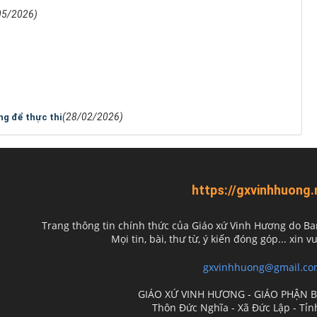
05/2026)
(28/02/2026)
g để thực thi
https://gxvinhhuong.
Trang thông tin chính thức của Giáo xứ Vinh Hương do
Ba
Mọi tin, bài, thư từ, ý kiến đóng góp... xin vu
gxvinhhuong@gmail.co
GIÁO XỨ VINH HƯƠNG - GIÁO PHẬN 
Thôn Đức Nghĩa - Xã Đức Lập - Tỉ