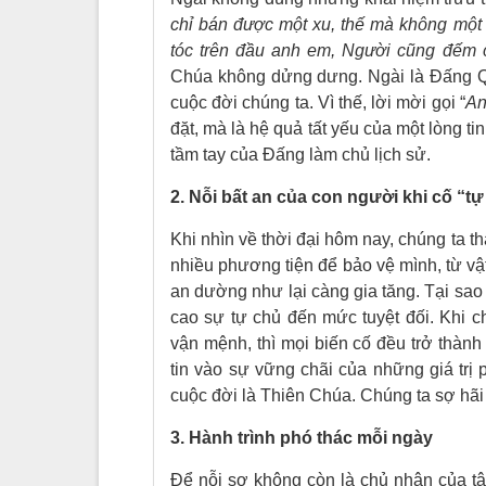
chỉ bán được một xu, thế mà không một
tóc trên đầu anh em, Người cũng đếm c
Chúa không dửng dưng. Ngài là Đấng Qua
cuộc đời chúng ta. Vì thế, lời mời gọi “
An
đặt, mà là hệ quả tất yếu của một lòng t
tầm tay của Đấng làm chủ lịch sử.
2. Nỗi bất an của con người khi cố “t
Khi nhìn về thời đại hôm nay, chúng ta 
nhiều phương tiện để bảo vệ mình, từ vậ
an dường như lại càng gia tăng. Tại sao
cao sự tự chủ đến mức tuyệt đối. Khi ch
vận mệnh, thì mọi biến cố đều trở thành
tin vào sự vững chãi của những giá trị
cuộc đời là Thiên Chúa. Chúng ta sợ hãi
3. Hành trình phó thác mỗi ngày
Để nỗi sợ không còn là chủ nhân của tâ