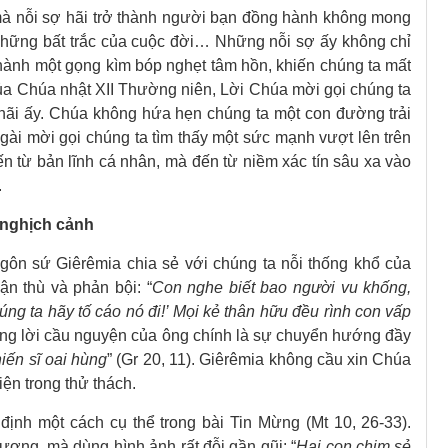
mà nỗi sợ hãi trở thành người bạn đồng hành không mong
 những bất trắc của cuộc đời… Những nỗi sợ ấy không chỉ
 thành một gọng kìm bóp nghẹt tâm hồn, khiến chúng ta mất
 của Chúa nhật XII Thường niên, Lời Chúa mời gọi chúng ta
hãi ấy. Chúa không hứa hẹn chúng ta một con đường trải
i mời gọi chúng ta tìm thấy một sức mạnh vượt lên trên
 từ bản lĩnh cá nhân, mà đến từ niềm xác tín sâu xa vào
.
 nghịch cảnh
 ngôn sứ Giêrêmia chia sẻ với chúng ta nỗi thống khổ của
ận thù và phản bội: “
Con nghe biết bao người vu khống,
úng ta hãy tố cáo nó đi!’ Mọi kẻ thân hữu đều rình con vấp
trong lời cầu nguyện của ông chính là sự chuyển hướng đầy
iến sĩ oai hùng
” (Gr 20, 11). Giêrêmia không cầu xin Chúa
iện trong thử thách.
ịnh một cách cụ thể trong bài Tin Mừng (Mt 10, 26-33).
ợng, mà dùng hình ảnh rất đỗi gần gũi: “
Hai con chim sẻ