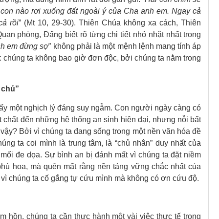
 con nào rơi xuống đất ngoài ý của Cha anh em. Ngay cả
ả rồi
” (Mt 10, 29-30). Thiên Chúa không xa cách, Thiên
n phòng, Đấng biết rõ từng chi tiết nhỏ nhặt nhất trong
h em đừng sợ
” không phải là một mệnh lệnh mang tính áp
in: chúng ta không bao giờ đơn độc, bởi chúng ta nằm trong
ự chủ”
thấy một nghịch lý đáng suy ngẫm. Con người ngày càng có
t chất đến những hệ thống an sinh hiện đại, nhưng nỗi bất
 vậy? Bởi vì chúng ta đang sống trong một nền văn hóa đề
úng ta coi mình là trung tâm, là “chủ nhân” duy nhất của
 mối đe dọa. Sự bình an bị đánh mất vì chúng ta đặt niềm
 phù hoa, mà quên mất rằng nền tảng vững chắc nhất của
 vì chúng ta cố gắng tự cứu mình mà không có ơn cứu độ.
m hồn, chúng ta cần thực hành một vài việc thực tế trong