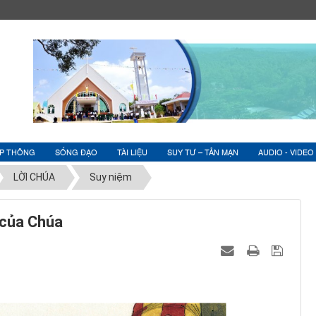
ỆP THÔNG
SỐNG ĐẠO
TÀI LIỆU
SUY TƯ – TẢN MẠN
AUDIO - VIDEO
LỜI CHÚA
Suy niệm
 của Chúa