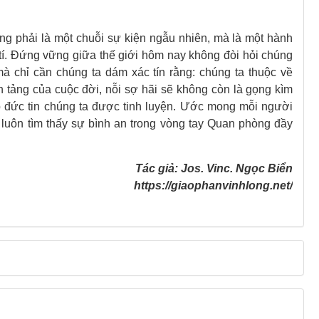
ông phải là một chuỗi sự kiện ngẫu nhiên, mà là một hành
 tí. Đứng vững giữa thế giới hôm nay không đòi hỏi chúng
mà chỉ cần chúng ta dám xác tín rằng: chúng ta thuộc về
n tảng của cuộc đời, nỗi sợ hãi sẽ không còn là gọng kìm
iúp đức tin chúng ta được tinh luyện. Ước mong mỗi người
 luôn tìm thấy sự bình an trong vòng tay Quan phòng đầy
Tác giả: Jos. Vinc. Ngọc Biển
https://giaophanvinhlong.net/