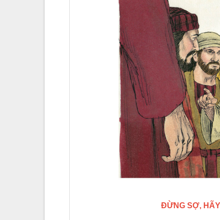
ĐỪNG SỢ, HÃY