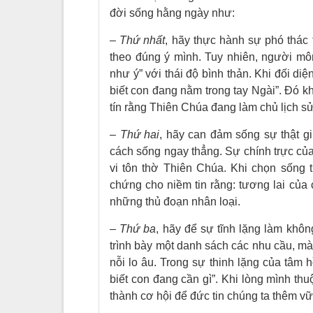
đời sống hằng ngày như:
–
Thứ nhất
, hãy thực hành sự phó thác
theo đúng ý mình. Tuy nhiên, người m
như ý” với thái độ bình thản. Khi đối diệ
biết con đang nằm trong tay Ngài”. Đó kh
tín rằng Thiên Chúa đang làm chủ lịch s
–
Thứ hai
, hãy can đảm sống sự thật gi
cách sống ngay thẳng. Sự chính trực của
vi tôn thờ Thiên Chúa. Khi chọn sống
chứng cho niềm tin rằng: tương lai của
những thủ đoạn nhân loại.
–
Thứ ba
, hãy để sự tĩnh lặng làm khô
trình bày một danh sách các nhu cầu, m
nỗi lo âu. Trong sự thinh lặng của tâm
biết con đang cần gì”. Khi lòng mình thu
thành cơ hội để đức tin chúng ta thêm v