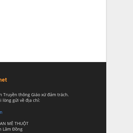
net
n Truyền thông Giáo xứ đảm trách.
i lòng gửi về địa chỉ:
m
BAN MÊ THUỘT
nh Lâm Đồng