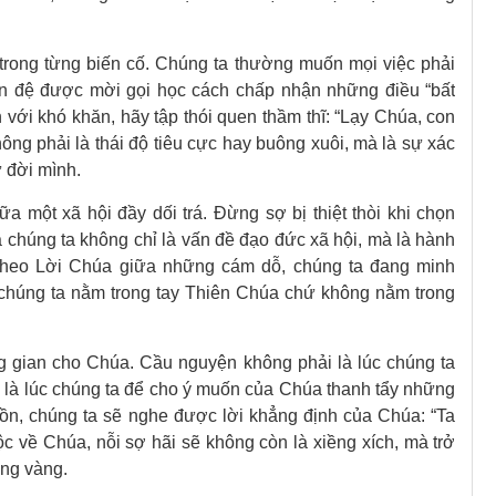
 trong từng biến cố. Chúng ta thường muốn mọi việc phải
ôn đệ được mời gọi học cách chấp nhận những điều “bất
n với khó khăn, hãy tập thói quen thầm thĩ: “Lạy Chúa, con
ông phải là thái độ tiêu cực hay buông xuôi, mà là sự xác
ử đời mình.
ữa một xã hội đầy dối trá. Đừng sợ bị thiệt thòi khi chọn
 chúng ta không chỉ là vấn đề đạo đức xã hội, mà là hành
 theo Lời Chúa giữa những cám dỗ, chúng ta đang minh
 chúng ta nằm trong tay Thiên Chúa chứ không nằm trong
ng gian cho Chúa. Cầu nguyện không phải là lúc chúng ta
à là lúc chúng ta để cho ý muốn của Chúa thanh tẩy những
 hồn, chúng ta sẽ nghe được lời khẳng định của Chúa: “Ta
ộc về Chúa, nỗi sợ hãi sẽ không còn là xiềng xích, mà trở
ững vàng.