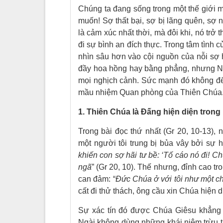
Chúng ta đang sống trong một thế giới 
muốn! Sợ thất bại, sợ bị lãng quên, sợ
là cảm xúc nhất thời, mà đôi khi, nó trở
đi sự bình an đích thực. Trong tâm tình
nhìn sâu hơn vào cội nguồn của nỗi sợ 
đầy hoa hồng hay bằng phẳng, nhưng Ngà
mọi nghịch cảnh. Sức mạnh đó không đến
mầu nhiệm Quan phòng của Thiên Chúa
1. Thiên Chúa là Đấng hiện diện trong
Trong bài đọc thứ nhất (Gr 20, 10-13),
một người tôi trung bị bủa vây bởi sự h
khiến con sợ hãi tư bề: ‘Tố cáo nó đi! Ch
ngã
” (Gr 20, 10). Thế nhưng, đỉnh cao 
can đảm: “
Đức Chúa ở với tôi như một ch
cất đi thử thách, ông cầu xin Chúa hiện d
Sự xác tín đó được Chúa Giêsu khẳng đ
Ngài không dùng những khái niệm trừu tư