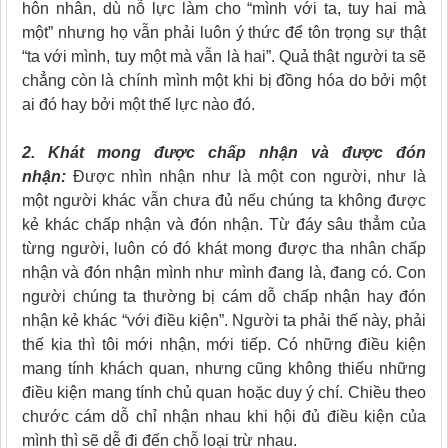
hôn nhân, dù nỗ lực làm cho “mình với ta, tuy hai mà
một” nhưng họ vẫn phải luôn ý thức để tôn trọng sự thật
“ta với mình, tuy một mà vẫn là hai”. Quả thật người ta sẽ
chẳng còn là chính mình một khi bị đồng hóa do bởi một
ai đó hay bởi một thế lực nào đó.
2. Khát mong được chấp nhận và được đón
nhận:
Được nhìn nhận như là một con người, như là
một người khác vẫn chưa đủ nếu chúng ta không được
kẻ khác chấp nhận và đón nhận. Từ đáy sâu thẳm của
từng người, luôn có đó khát mong được tha nhân chấp
nhận và đón nhận mình như mình đang là, đang có. Con
người chúng ta thường bị cám dỗ chấp nhận hay đón
nhận kẻ khác “với điều kiện”. Người ta phải thế này, phải
thế kia thì tôi mới nhận, mới tiếp. Có những điều kiện
mang tính khách quan, nhưng cũng không thiếu những
điều kiện mang tính chủ quan hoặc duy ý chí. Chiều theo
chước cám dỗ chỉ nhận nhau khi hội đủ điều kiện của
mình thì sẽ dễ đi đến chỗ loại trừ nhau.