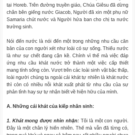
tại Horeb. Trên đường truyền giáo, Chúa Giêsu đã dừng
chân bên giếng nước Giacob, Người đã xin một phụ nữ
Samaria chút nước và Người hứa ban cho chị ta nước
trường sinh.
Nói đến nước là nói đến một trong những nhu cầu căn
bản của con người xét như loài có sự sống. Thiếu nước
là như sự chết đang cận kề. Chính vì thế mà việc đáp
ứng nhu cầu khát nước trở thành một việc cấp thiết
mang tính sống còn. Vượt trên các loài sinh vật bậc thấp,
loài người chúng ta ngoài cái khát tự nhiên là khát nước
thì còn có nhiều nỗi khát xuất phát từ nhu cầu của sự
phản tỉnh hay sự tự nhận biết về hiện hữu của mình.
A. Những cái khát của kiếp nhân sinh:
1. Khát mong được nhìn nhận:
Tôi là một con người.
Đây là một chân lý hiển nhiên. Thế mà vẫn đã từng có,