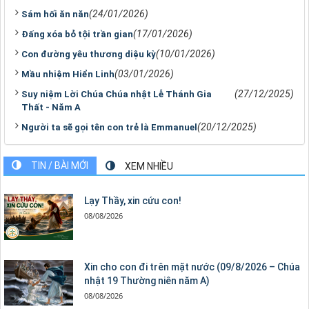
(24/01/2026)
Sám hối ăn năn
(17/01/2026)
Đấng xóa bỏ tội trần gian
(10/01/2026)
Con đường yêu thương diệu kỳ
(03/01/2026)
Mầu nhiệm Hiển Linh
(27/12/2025)
Suy niệm Lời Chúa Chúa nhật Lễ Thánh Gia
Thất - Năm A
(20/12/2025)
Người ta sẽ gọi tên con trẻ là Emmanuel
TIN / BÀI MỚI
XEM NHIỀU
Lạy Thầy, xin cứu con!
08/08/2026
Xin cho con đi trên mặt nước (09/8/2026 – Chúa
nhật 19 Thường niên năm A)
08/08/2026