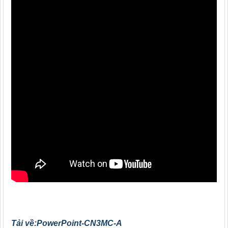
Tải về:PowerPoint-CN3MC-A