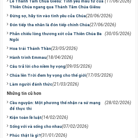
(11/06/2026)
Lễ Thánh Tâm Chúa Giêsu: Tình yêu mẫu tử của
Thiên Chúa ngang qua Thánh Tâm Chúa Giêsu
(20/06/2026)
Đừng sợ, hãy tin vào tình yêu của Chúa
(27/06/2026)
Đón tiếp tha nhân là đón tiếp chính Chúa
(30/05/2026)
Phản chiếu lòng thương xót của Thiên Chúa Ba
Ngôi
(23/05/2026)
Hoa trái Thánh Thần
(18/04/2026)
Hành trình Emmau
(09/05/2026)
Câu trả lời cho niềm hy vọng
(17/05/2026)
Chúa lên Trời đem hy vọng cho thế giới
(21/03/2026)
Làm người đánh thức
Những tin cũ hơn
(28/02/2026)
Cầu nguyện: Một phương thế nhận ra sứ mạng
để thực thi
(14/02/2026)
Kiện toàn lề luật
(07/02/2026)
Sống với và sống cho nhau
(31/01/2026)
Phúc thật là gì?