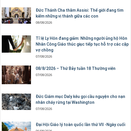
Đức Thánh Cha thăm Assisi: Thế giới đang tìm
kiếm những vị thánh giữa các con
08/08/2026
Tỉ lệ Ly Hôn đang giảm: Những người ủng hộ Hôn
Nhân Công Giáo thúc giục tiếp tục hỗ trợ các cặp
vợ chồng
07/08/2026
08/8/2026 – Thứ Bảy tuần 18 Thường viên
07/08/2026
Đức Giám mục Daly kêu gọi cầu nguyện cho nạn
nhân cháy rừng tại Washington
07/08/2026
Đại Hội Giáo lý toàn quốc lần thứ VII -Ngày cuối
06/08/2026