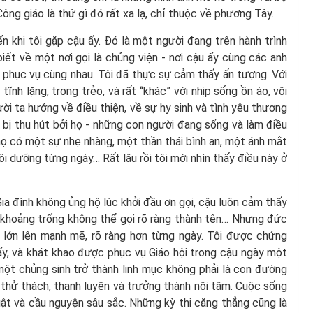
ông giáo là thứ gì đó rất xa lạ, chỉ thuộc về phương Tây.
n khi tôi gặp cậu ấy. Đó là một người đang trên hành trình
biết về một nơi gọi là chủng viện - nơi cậu ấy cùng các anh
à phục vụ cùng nhau. Tôi đã thực sự cảm thấy ấn tượng. Với
tĩnh lặng, trong trẻo, và rất “khác” với nhịp sống ồn ào, vội
ời ta hướng về điều thiện, về sự hy sinh và tình yêu thương
 bị thu hút bởi họ - những con người đang sống và làm điều
 họ có một sự nhẹ nhàng, một thần thái bình an, một ánh mắt
 dưỡng từng ngày… Rất lâu rồi tôi mới nhìn thấy điều này ở
ia đình không ủng hộ lúc khởi đầu ơn gọi, cậu luôn cảm thấy
g khoảng trống không thể gọi rõ ràng thành tên… Nhưng đức
 lớn lên mạnh mẽ, rõ ràng hơn từng ngày. Tôi được chứng
ấy, và khát khao được phục vụ Giáo hội trong cậu ngày một
một chủng sinh trở thành linh mục không phải là con đường
ủa thử thách, thanh luyện và trưởng thành nội tâm. Cuộc sống
 luật và cầu nguyện sâu sắc. Những kỳ thi căng thẳng cũng là