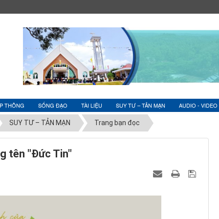
ỆP THÔNG
SỐNG ĐẠO
TÀI LIỆU
SUY TƯ – TẢN MẠN
AUDIO - VIDEO
SUY TƯ – TẢN MẠN
Trang bạn đọc
g tên "Đức Tin"