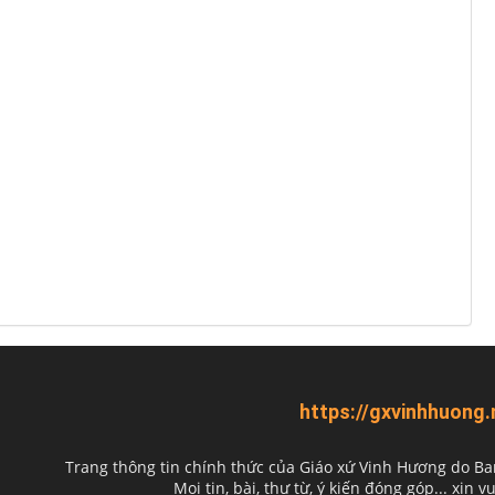
https://gxvinhhuong.
Trang thông tin chính thức của Giáo xứ Vinh Hương do
Ba
Mọi tin, bài, thư từ, ý kiến đóng góp... xin vu