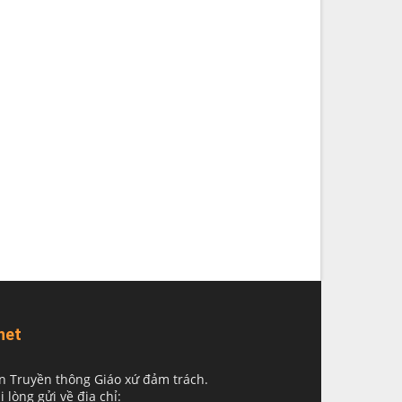
net
n Truyền thông Giáo xứ đảm trách.
i lòng gửi về địa chỉ: