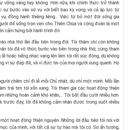
sự vững vàng hay không. Hơn nữa, khi chính thức trở thành
ực sự bước vào sứ vụ với biết bao kỳ vọng và cả áp lực từ
c vụ, đồng hành thiêng liêng… Việc từ bỏ một đời sống gia
người để sống trọn vẹn cho Thiên Chúa và cộng đoàn là một
ền cảm hứng bởi hành trình đó.
vào nhà thờ lần đầu tiên trong đời. Tôi thậm chí còn không
 chân tôi đã vô thức bước vào bên trong nhà thờ, cùng tham
g lễ hoặc tiếng nhạc vang lên làm tôi rất xúc động, dù không
ng vì sự đẹp đẽ, và vì đức tin của mọi người xung quanh. Họ
người chăm chỉ đi lễ mỗi Chủ nhật, dù chỉ một mình. Mỗi lần
m trái tim tôi xốn xang. Tôi tham gia các hoạt động thiện
m những hoàn cảnh khó khăn,... Tôi bắt đầu cười nhiều hơn.
 mà trước đây, tôi đã không cảm nhận được trong suốt nhiều
một hoạt động thiện nguyện. Những lời đầu tiên tôi nói với
 mục của mình, với tất cả sự tự hào mà tôi có. Sơ ấn tượng,