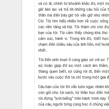
và có lẽ, chính từ khoảnh khắc đó, một mố
giữ liên lạc và trả lời những câu hỏi của
thần mà đến bây giờ tôi vẫn giữ như nhữ
Côi. Tôi tìm hiểu nhiều hơn về cuộc sống
các nền tảng xã hội. Tôi thậm chí còn đọc
bạn của tôi. Tôi cảm thấy chúng khá thú v
cảm xúc, hành vi. Trong khi đó, triết h
chạm đến chiều sâu của linh hồn, mở hướ
nhất…
Tôi đến sinh hoạt ở cùng giáo xứ với sơ. 
xứ, hoặc giúp đỡ sơ, một cách âm thầm, 
tháng quen biết, sơ cũng rời đi, đến m
bước vào cuộc đời ta chỉ trong một giai đ
Cậu bạn của tôi thì vẫn luôn ngạc nhiên k
còn gửi cho tôi sách, từ thần học đến tr
tôi đừng “lười biếng” trên hành trình này.
của cậu, người từng cùng học ở chủng viện,