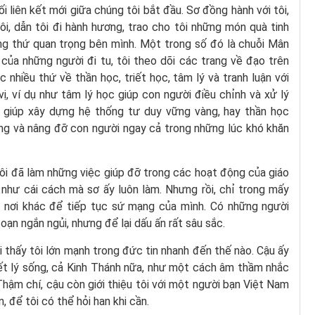
i liên kết mới giữa chúng tôi bắt đầu. Sơ đồng hành với tôi,
 tôi, dẫn tôi đi hành hương, trao cho tôi những món quà tinh
ng thứ quan trọng bên mình. Một trong số đó là chuỗi Mân
 của những người đi tu, tôi theo dõi các trang về đạo trên
 nhiều thứ về thần học, triết học, tâm lý và tranh luận với
ị, ví dụ như tâm lý học giúp con người điều chỉnh và xử lý
ọc giúp xây dựng hệ thống tư duy vững vàng, hay thần học
ng và nâng đỡ con người ngay cả trong những lúc khó khăn
Tôi đã làm những việc giúp đỡ trong các hoạt động của giáo
như cái cách mà sơ ấy luôn làm. Nhưng rồi, chỉ trong mấy
ột nơi khác để tiếp tục sứ mạng của mình. Có những người
oạn ngắn ngủi, nhưng để lại dấu ấn rất sâu sắc.
hi thấy tôi lớn mạnh trong đức tin nhanh đến thế nào. Cậu ấy
iết lý sống, cả Kinh Thánh nữa, như một cách âm thầm nhắc
 Thậm chí, cậu còn giới thiệu tôi với một người bạn Việt Nam
 để tôi có thể hỏi han khi cần.