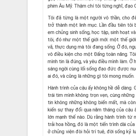
phim Âu Mỹ. Thậm chí tôi từng nghĩ, đạo C
Tôi đã từng là một người vô thần, cho đế
trở thành một linh mục. Lần đầu tiên tôi 
em chủng sinh sống, học tập, sinh hoạt v
tôi, đó như một thế giới mới: một thế giới 
vã, thực dụng mà tôi đang sống. Ở đó, ngư
vô điều kiện cho một Đấng toàn năng. Tôi
mình tin là đúng, và yêu điều mình làm. Ở
sáng ngời cùng lối sống đạo đức được nuôi
ai đó, và cũng là những gì tôi mong muốn.
Hành trình của cậu ấy không hề dễ dàng. G
trái tim mình không trọn vẹn, cùng nhữn
tin không những không biến mất, mà còn
kiến sự thay đổi qua năm tháng của cậu 
lớn mạnh thế nào. Dù rằng hành trình từ 
trải hoa hồng, đó là một tiến trình dài c
ở chủng viện đòi hỏi trí tuệ, đời sống kỷ