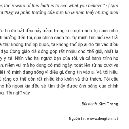
e; the reward of this faith is to see what you believe.” - (Tạm
hưa thấy; và phần thưởng của đức tin là nhìn thấy những điều
c tin đã bắt đầu nảy mầm trong tôi một cách tự nhiên như
h hưởng đến tôi, qua chính cách tôi tự mình tìm hiểu và trải
là thứ không thể ép buộc, ta không thể ép ai đó tin vào điều
đạo Công giáo đã đóng góp rất nhiều cho thế giới, nhất là
 y tế. Nhìn vào hai người bạn của tôi, và cả hành trình họ
, niềm vui mà họ đang có mỗi ngày, toát lên từ nụ cười và
t rõ mình đang sống vì điều gì, đang tin vào ai. Và tôi hiểu,
 rằng có thể còn rất nhiều khó khăn và thử thách. Tôi cầu
 mơ hồ ngoài kia đều sẽ tìm thấy được ánh sáng của chính
g. Tôi nghĩ vậy.
Bút danh:
Kim Trang
Nguồn tin:
wwww.dongten.net