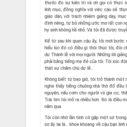
thước đo sự kiên trì và ơn gọi có thực 
linh mục, đồng nghĩa với việc cậu sẽ th
giáo dân, với trách nhiệm giảng dạy, mụ
đình riêng, từ bỏ những ước mơ rất con 
hy sinh không hề nhỏ. Và tôi đã được truy
Kể từ sau khi quen cậu ấy, tôi mới bước 
hiểu lúc đó có điều gì thôi thúc tôi, đôi
dự Thánh lễ với mọi người. Những lời giản
phải bằng tiếng mẹ đẻ của tôi. Tôi xúc độ
thật sự chăm chú dự lễ...
Không biết từ bao giờ, tôi trở thành một 
nghe thấy tiếng chuông nhà thờ đổ đều là
nguyện, nấu cơm cho người vô gia cư, thă
Trái tim tôi mở ra nhiều hơn. Đó là điều
năm qua.
Tôi còn nhớ lần tình cờ gặp một sơ trong 
sơ ấy lại là… khoe khoang về cậu bạn linh