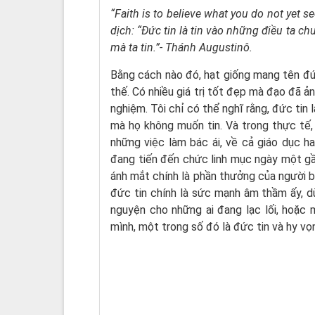
“Faith is to believe what you do not yet se
dịch: “Đức tin là tin vào những điều ta c
mà ta tin.”- Thánh Augustinô.
Bằng cách nào đó, hạt giống mang tên đứ
thế. Có nhiều giá trị tốt đẹp mà đạo đã ản
nghiệm. Tôi chỉ có thể nghĩ rằng, đức tin 
mà họ không muốn tin. Và trong thực tế, 
những việc làm bác ái, về cả giáo dục hay
đang tiến đến chức linh mục ngày một gần
ánh mắt chính là phần thưởng của người biế
đức tin chính là sức mạnh âm thầm ấy, dù
nguyện cho những ai đang lạc lối, hoặc
mình, một trong số đó là đức tin và hy vọn