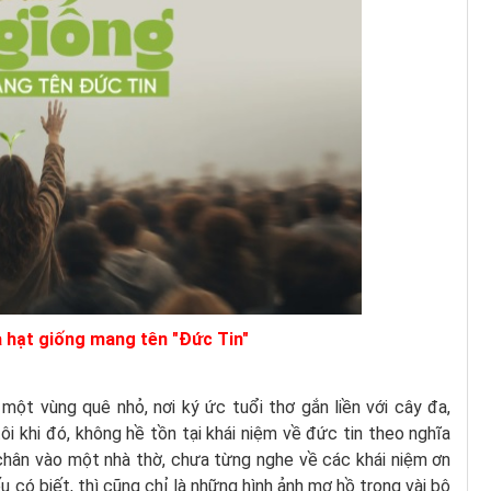
a hạt giống mang tên "Đức Tin"
 một vùng quê nhỏ, nơi ký ức tuổi thơ gắn liền với cây đa,
tôi khi đó, không hề tồn tại khái niệm về đức tin theo nghĩa
chân vào một nhà thờ, chưa từng nghe về các khái niệm ơn
u có biết, thì cũng chỉ là những hình ảnh mơ hồ trong vài bộ