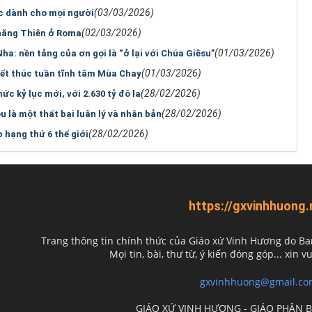
(03/03/2026)
c dành cho mọi người
(02/03/2026)
hăng Thiên ở Roma
(01/03/2026)
a: nền tảng của ơn gọi là “ở lại với Chúa Giêsu”
(01/03/2026)
kết thúc tuần tĩnh tâm Mùa Chay
(28/02/2026)
c kỷ lục mới, với 2.630 tỷ đô la
(28/02/2026)
 là một thất bại luân lý và nhân bản
(28/02/2026)
hạng thứ 6 thế giới
https://gxvinhhuong.
Trang thông tin chính thức của Giáo xứ Vinh Hương do
Ba
Mọi tin, bài, thư từ, ý kiến đóng góp... xin vu
gxvinhhuong@gmail.co
GIÁO XỨ VINH HƯƠNG - GIÁO PHẬN 