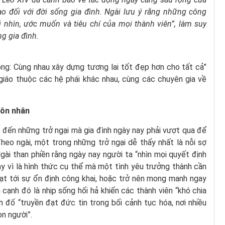
tạo đối với đời sống gia đình. Ngài lưu ý rằng những công
nhìn, ước muốn và tiêu chí của mọi thành viên”, làm suy
ng gia đình.
ọng: Cùng nhau xây dựng tương lai tốt đẹp hơn cho tất cả”
 giáo thuộc các hệ phái khác nhau, cùng các chuyên gia về
hôn nhân
đến những trở ngại mà gia đình ngày nay phải vượt qua để
eo ngài, một trong những trở ngại dễ thấy nhất là nỗi sợ
gài than phiền rằng ngày nay người ta “nhìn mọi quyết định
y vì là hình thức cụ thể mà một tình yêu trưởng thành cần
đạt tới sự ổn định công khai, hoặc trở nên mong manh ngay
cạnh đó là nhịp sống hối hả khiến các thành viên “khó chia
h đố “truyền đạt đức tin trong bối cảnh tục hóa, nơi nhiều
on người”.