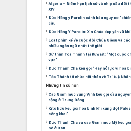
Algeria – Điểm hẹn lịch sử và nhịp cầu đối
XIV
Đức Hồng y Parolin cảnh báo nguy cơ “chiế
cầu
Đức Hồng Y Parolin: Xin Chúa dẹp yên vũ khí 
Loạt phim kể về cuộc đời Chúa Giêsu và các
nhiều ngôn ngữ nhất thế giới
Sứ thần Tòa Thánh tại Kuwait: “Một cuộc chi
vực”
Đức Thánh Cha kêu gọi “Hãy nỗ lực vì hòa bì
Tòa Thánh tổ chức hội thảo về Trí tuệ Nhân
Những tin cũ hơn
Các Giám mục vùng Vịnh kêu gọi cầu nguyện 
rộng ở Trung Đông
Kitô hữu kêu gọi hòa bình khi xung đột Pak
công khai”
Đức Thánh Cha và các Giám mục Mỹ kêu gọi 
nổ ở Iran