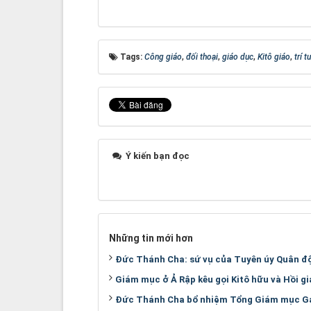
Tags:
Công giáo
,
đối thoại
,
giáo dục
,
Kitô giáo
,
trí 
Ý kiến bạn đọc
Những tin mới hơn
Đức Thánh Cha: sứ vụ của Tuyên úy Quân đội
Giám mục ở Ả Rập kêu gọi Kitô hữu và Hồi g
Đức Thánh Cha bổ nhiệm Tổng Giám mục Gab