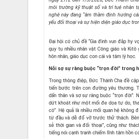
môi trường kỹ thuật số và trí tuệ nhân 
nghệ này đang “âm thầm định hướng cái 
yếu đối thoại và sự hiện diện giáo dục tro
Đại hội có chủ đề “Gia đình vun đắp hy v
quy tụ nhiều nhân vật Công giáo và Kitô
hôn nhân, giáo dục con cái và tâm lý học.
Nỗi sợ sự ràng buộc “trọn đời” trong 
Trong thông điệp, Đức Thánh Cha đề cập 
tiến bước trên con đường yêu thương. Th
dấn thân và sợ sự ràng buộc “trọn đời”. N
dứt khoát như một mối đe dọa tự do, tha
có”. Hệ quả là nhiều mối quan hệ không 
từ đầu và dễ đổ vỡ trước thử thách. Bên 
sẻ thời gian và đối thoại”, cũng như thác
tiếng nói cạnh tranh chiếm lĩnh tâm hồn c