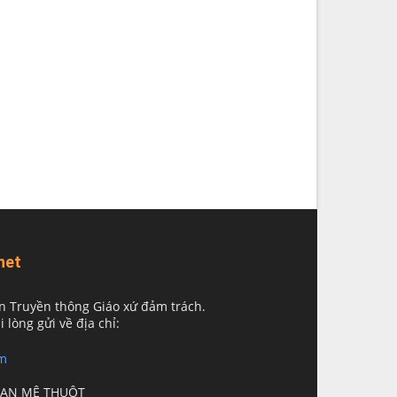
net
n Truyền thông Giáo xứ đảm trách.
i lòng gửi về địa chỉ:
m
BAN MÊ THUỘT