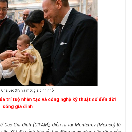
Cha Lêô XIV và một gia đình nhỏ
a trí tuệ nhân tạo và công nghệ kỹ thuật số đến đời
sống gia đình
ế Các Gia đình (CIFAM), diễn ra tại Monterrey (Mexico) từ
Lêô XIV đã cảnh báo về tác động ngày càng sâu rộng của