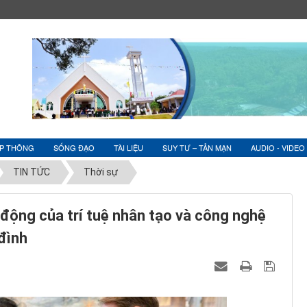
ỆP THÔNG
SỐNG ĐẠO
TÀI LIỆU
SUY TƯ – TẢN MẠN
AUDIO - VIDEO
TIN TỨC
Thời sự
động của trí tuệ nhân tạo và công nghệ
đình