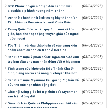
(05/04/2025)
ĐTC Phanxicô gửi sứ điệp đến các tín hữu
Slovakia dịp hành hương Năm Thánh
(05/04/2025)
Đền thờ Thánh Phêrô sẽ trưng bày thánh tích
Tấm khăn bà Veronica lau mặt Chúa Giêsu
(05/04/2025)
Trung Quốc đưa ra các quy định mới về tôn
giáo, hạn chế hoạt động truyền giáo của người
nước ngoài
(06/04/2025)
Tòa Thánh và Nga thảo luận về các sáng kiến
nhằm chấm dứt chiến tranh ở Ucraina
(03/04/2025)
Các Giám mục Ý phân bổ 500 ngàn euro để cứu
trợ ban đầu cho nạn nhân động đất ở Myanmar
(03/04/2025)
Tình trạng sức khỏe của Đức Thánh Cha ổn
định; tiếng nói và khả năng di chuyển khá hơn
(01/04/2025)
Các Giám mục Myanmar kêu gọi ngừng bắn để
cứu trợ các nạn nhân động đất
(01/04/2025)
Giáo hội Công giáo hỗ trợ khẩn cấp Myanmar
sau trận động đất
(02/04/2025)
Giáo hội Hàn Quốc và Philippines cam kết cầu
nguyện và cứu trợ cho Myanmar