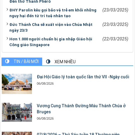
Đền thờ Thánh Phêrô
(23/03/2025)
ĐHY Parolin kêu gọi bảo vệ trẻ em khỏi những
nguy hại đến từ trí tuệ nhân tạo
(23/03/2025)
Đức Thánh Cha sẽ xuất viện vào Chúa Nhật
ngày 23/3
(22/03/2025)
Hơn 1.000 người chuẩn bị gia nhập Giáo hội
Công giáo Singapore
TIN / BÀI MỚI
XEM NHIỀU
Đại Hội Giáo lý toàn quốc lần thứ VII -Ngày cuối
06/08/2026
Vương Cung Thánh Ðường Máu Thánh Chúa ở
Bruges
06/08/2026
07/8/2026 – Thứ Sáu tuần 18 Thường niên