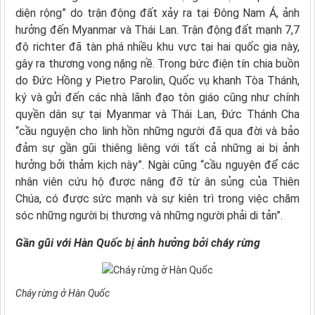
diện rộng” do trận động đất xảy ra tại Đông Nam Á, ảnh
hưởng đến Myanmar và Thái Lan. Trận động đất mạnh 7,7
độ richter đã tàn phá nhiều khu vực tại hai quốc gia này,
gây ra thương vong nặng nề. Trong bức điện tín chia buồn
do Đức Hồng y Pietro Parolin, Quốc vụ khanh Tòa Thánh,
ký và gửi đến các nhà lãnh đạo tôn giáo cũng như chính
quyền dân sự tại Myanmar và Thái Lan, Đức Thánh Cha
“cầu nguyện cho linh hồn những người đã qua đời và bảo
đảm sự gần gũi thiêng liêng với tất cả những ai bị ảnh
hưởng bởi thảm kịch này”. Ngài cũng “cầu nguyện để các
nhân viên cứu hộ được nâng đỡ từ ân sủng của Thiên
Chúa, có được sức mạnh và sự kiên trì trong việc chăm
sóc những người bị thương và những người phải di tản”.
Gần gũi với Hàn Quốc bị ảnh hưởng bởi cháy rừng
Cháy rừng ở Hàn Quốc