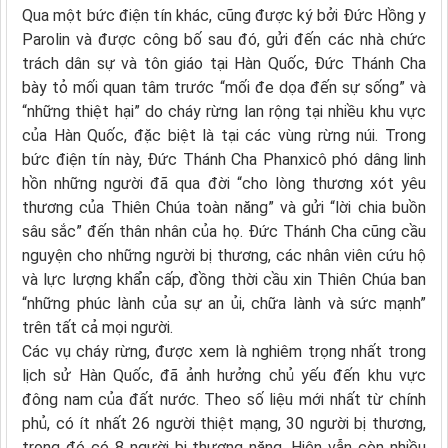
Qua một bức điện tín khác, cũng được ký bởi Đức Hồng y
Parolin và được công bố sau đó, gửi đến các nhà chức
trách dân sự và tôn giáo tại Hàn Quốc, Đức Thánh Cha
bày tỏ mối quan tâm trước “mối đe dọa đến sự sống” và
“những thiệt hại” do cháy rừng lan rộng tại nhiều khu vực
của Hàn Quốc, đặc biệt là tại các vùng rừng núi. Trong
bức điện tín này, Đức Thánh Cha Phanxicô phó dâng linh
hồn những người đã qua đời “cho lòng thương xót yêu
thương của Thiên Chúa toàn năng” và gửi “lời chia buồn
sâu sắc” đến thân nhân của họ. Đức Thánh Cha cũng cầu
nguyện cho những người bị thương, các nhân viên cứu hộ
và lực lượng khẩn cấp, đồng thời cầu xin Thiên Chúa ban
“những phúc lành của sự an ủi, chữa lành và sức mạnh”
trên tất cả mọi người.
Các vụ cháy rừng, được xem là nghiêm trọng nhất trong
lịch sử Hàn Quốc, đã ảnh hưởng chủ yếu đến khu vực
đông nam của đất nước. Theo số liệu mới nhất từ chính
phủ, có ít nhất 26 người thiệt mạng, 30 người bị thương,
trong đó có 8 người bị thương nặng. Hiện vẫn còn nhiều