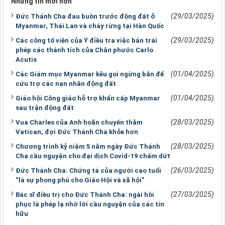
Những tin mới hơn
(29/03/2025)
Đức Thánh Cha đau buồn trước động đất ở
Myanmar, Thái Lan và cháy rừng tại Hàn Quốc
(29/03/2025)
Các công tố viên của Ý điều tra việc bán trái
phép các thánh tích của Chân phước Carlo
Acutis
(01/04/2025)
Các Giám mục Myanmar kêu gọi ngừng bắn để
cứu trợ các nạn nhân động đất
(01/04/2025)
Giáo hội Công giáo hỗ trợ khẩn cấp Myanmar
sau trận động đất
(28/03/2025)
Vua Charles của Anh hoãn chuyến thăm
Vatican, đợi Đức Thánh Cha khỏe hơn
(28/03/2025)
Chương trình kỷ niệm 5 năm ngày Đức Thánh
Cha cầu nguyện cho đại dịch Covid-19 chấm dứt
(26/03/2025)
Đức Thánh Cha: Chứng tá của người cao tuổi
“là sự phong phú cho Giáo Hội và xã hội”
(27/03/2025)
Bác sĩ điều trị cho Đức Thánh Cha: ngài hồi
phục là phép lạ nhờ lời cầu nguyện của các tín
hữu