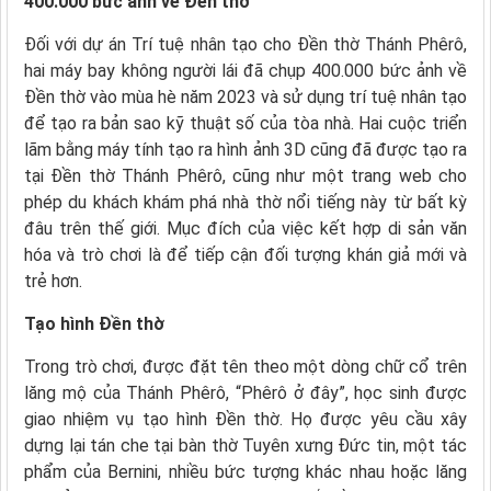
400.000 bức ảnh về Đền thờ
Đối với dự án Trí tuệ nhân tạo cho Đền thờ Thánh Phêrô,
hai máy bay không người lái đã chụp 400.000 bức ảnh về
Đền thờ vào mùa hè năm 2023 và sử dụng trí tuệ nhân tạo
để tạo ra bản sao kỹ thuật số của tòa nhà. Hai cuộc triển
lãm bằng máy tính tạo ra hình ảnh 3D cũng đã được tạo ra
tại Đền thờ Thánh Phêrô, cũng như một trang web cho
phép du khách khám phá nhà thờ nổi tiếng này từ bất kỳ
đâu trên thế giới. Mục đích của việc kết hợp di sản văn
hóa và trò chơi là để tiếp cận đối tượng khán giả mới và
trẻ hơn.
Tạo hình Đền thờ
Trong trò chơi, được đặt tên theo một dòng chữ cổ trên
lăng mộ của Thánh Phêrô, “Phêrô ở đây”, học sinh được
giao nhiệm vụ tạo hình Đền thờ. Họ được yêu cầu xây
dựng lại tán che tại bàn thờ Tuyên xưng Đức tin, một tác
phẩm của Bernini, nhiều bức tượng khác nhau hoặc lăng