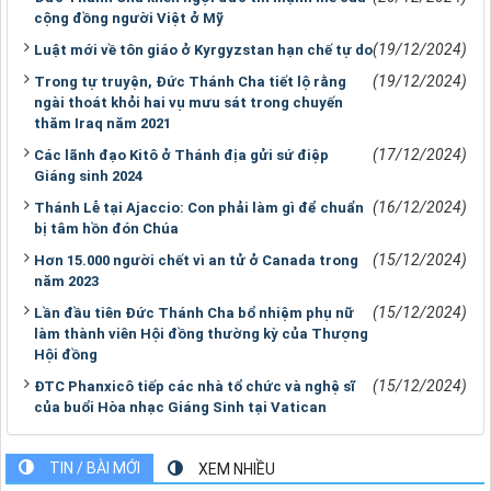
cộng đồng người Việt ở Mỹ
(19/12/2024)
Luật mới về tôn giáo ở Kyrgyzstan hạn chế tự do
(19/12/2024)
Trong tự truyện, Đức Thánh Cha tiết lộ rằng
ngài thoát khỏi hai vụ mưu sát trong chuyến
thăm Iraq năm 2021
(17/12/2024)
Các lãnh đạo Kitô ở Thánh địa gửi sứ điệp
Giáng sinh 2024
(16/12/2024)
Thánh Lễ tại Ajaccio: Con phải làm gì để chuẩn
bị tâm hồn đón Chúa
(15/12/2024)
Hơn 15.000 người chết vì an tử ở Canada trong
năm 2023
(15/12/2024)
Lần đầu tiên Đức Thánh Cha bổ nhiệm phụ nữ
làm thành viên Hội đồng thường kỳ của Thượng
Hội đồng
(15/12/2024)
ĐTC Phanxicô tiếp các nhà tổ chức và nghệ sĩ
của buổi Hòa nhạc Giáng Sinh tại Vatican
TIN / BÀI MỚI
XEM NHIỀU