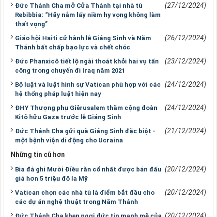
(27/12/2024)
Đức Thánh Cha mở Cửa Thánh tại nhà tù
Rebibbia: “Hãy nắm lấy niềm hy vọng không làm
thất vọng”
(26/12/2024)
Giáo hội Haiti cử hành lễ Giáng Sinh và Năm
Thánh bất chấp bạo lực và chết chóc
(23/12/2024)
Đức Phanxicô tiết lộ ngài thoát khỏi hai vụ tấn
công trong chuyến đi Iraq năm 2021
(24/12/2024)
Bộ luật và luật hình sự Vatican phù hợp với các
hệ thống pháp luật hiện nay
(24/12/2024)
ĐHY Thượng phụ Giêrusalem thăm cộng đoàn
Kitô hữu Gaza trước lễ Giáng Sinh
(21/12/2024)
Đức Thánh Cha gửi quà Giáng Sinh đặc biệt -
một bệnh viện di động cho Ucraina
Những tin cũ hơn
(20/12/2024)
Bia đá ghi Mười Điều răn cổ nhất được bán đấu
giá hơn 5 triệu đô la Mỹ
(20/12/2024)
Vatican chọn các nhà tù là điểm bắt đầu cho
các dự án nghệ thuật trong Năm Thánh
(20/12/2024)
Đức Thánh Cha khen ngợi đức tin mạnh mẽ của