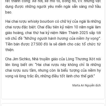
rất thành công: Xe hơi, xe mô tô, đồng hồ, v.v. những vật
dụng được những người yêu mến ngài sẵn sàng mở hầu
bao.
Hai chai rượu
whisky bourbon
có chữ ký của ngài là những
chai rượu đặc biệt. Chai đầu tiên kỷ niệm 10 năm ngài làm
giáo hoàng, chai thứ hai kỷ niệm Năm Thánh 2025 sắp tới
với chủ đề
“Những người hành hương của niềm hy vọng”
.
Tiền bán được 27.500 đô la sẽ dành cho các tổ chức từ
thiện.
Cha Jim Sichko, Nhà truyền giáo của Lòng Thương Xót nói
lên lòng biết ơn: “Hai chai rượu này không chỉ là những
chai rượu sưu tầm, nhưng còn là biểu tượng của niềm hy
vọng và lòng trắc ẩn, những điều tốt lành cho thế giới.”
Marta An Nguyễn dịch