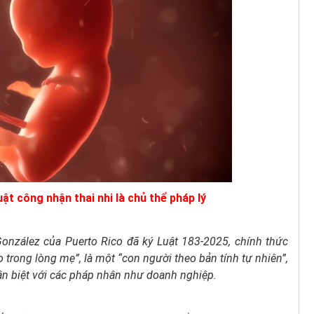
ật công nhận thai nhi là chủ thể pháp lý
onzález của Puerto Rico đã ký Luật 183-2025, chính thức
o trong lòng mẹ”, là một “con người theo bản tính tự nhiên”,
ân biệt với các pháp nhân như doanh nghiệp.