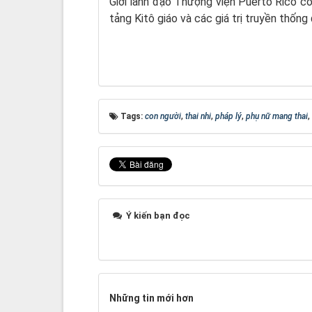
Giới lãnh đạo Thượng viện Puerto Rico co
tảng Kitô giáo và các giá trị truyền thống
Tags:
con người
,
thai nhi
,
pháp lý
,
phụ nữ mang thai
,
Ý kiến bạn đọc
Những tin mới hơn