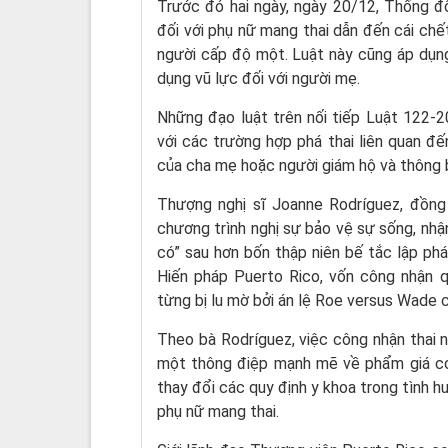
Trước đó hai ngày, ngày 20/12, Thống đ
đối với phụ nữ mang thai dẫn đến cái chết 
người cấp độ một. Luật này cũng áp dụng
dụng vũ lực đối với người mẹ.
Những đạo luật trên nối tiếp Luật 122-
với các trường hợp phá thai liên quan đế
của cha mẹ hoặc người giám hộ và thông b
Thượng nghị sĩ Joanne Rodríguez, đồng 
chương trình nghị sự bảo vệ sự sống, nhậ
có” sau hơn bốn thập niên bế tắc lập phá
Hiến pháp Puerto Rico, vốn công nhận 
từng bị lu mờ bởi án lệ Roe versus Wade 
Theo bà Rodríguez, việc công nhận thai nh
một thông điệp mạnh mẽ về phẩm giá con
thay đổi các quy định y khoa trong tình
phụ nữ mang thai.