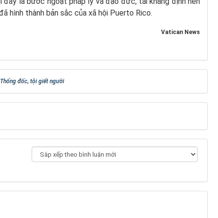
i đây là bước ngoặt pháp lý và đạo đức, tái khẳng định nền
 đã hình thành bản sắc của xã hội Puerto Rico.
Vatican News
Thống đốc
,
tội giết người