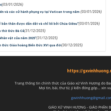
(03/01/2026)
hị
(03/01/2026)
iến và các cử hành phụng vụ tại Vatican trong năm
(03/01/2026)
 bản thân được dẫn dắt và chỉ lối bởi Chúa Giêsu”
(31/12/2025)
n thờ Đức Bà Cả
(31/12/2025)
Nhân vật của năm 2025”
(30/12/2025)
m Đức Giáo hoàng Biển Đức XVI qua đời
https://gxvinhhuong.
Trang thông tin chính thức của Giáo xứ Vinh Hương do
Ba
Mọi tin, bài, thư từ, ý kiến đóng góp... xin vu
gxvinhhuong@gmail.co
GIÁO XỨ VINH HƯƠNG - GIÁO PHẬN 