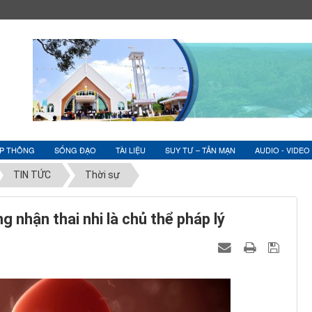
ỆP THÔNG
SỐNG ĐẠO
TÀI LIỆU
SUY TƯ – TẢN MẠN
AUDIO - VIDEO
TIN TỨC
Thời sự
g nhận thai nhi là chủ thể pháp lý