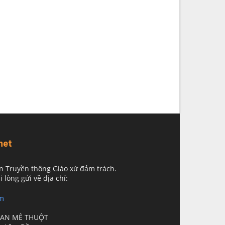
net
n Truyền thông Giáo xứ đảm trách.
i lòng gửi về địa chỉ:
m
BAN MÊ THUỘT