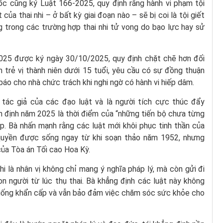
ốc cũng ký Luật 166-2025, quy định rằng hành vi phạm tội
của thai nhi – ở bất kỳ giai đoạn nào – sẽ bị coi là tội giết
 trong các trường hợp thai nhi tử vong do bạo lực hay sử
2025 được ký ngày 30/10/2025, quy định chặt chẽ hơn đối
n trẻ vị thành niên dưới 15 tuổi, yêu cầu có sự đồng thuận
áo cho nhà chức trách khi nghi ngờ có hành vi hiếp dâm.
tác giả của các đạo luật và là người tích cực thúc đẩy
n định năm 2025 là thời điểm của “những tiến bộ chưa từng
p. Bà nhấn mạnh rằng các luật mới khôi phục tinh thần của
quyền được sống ngay từ khi soạn thảo năm 1952, nhưng
của Tòa án Tối cao Hoa Kỳ.
i là nhân vị không chỉ mang ý nghĩa pháp lý, mà còn gửi đi
 người từ lúc thụ thai. Bà khẳng định các luật này không
 huống khẩn cấp và vẫn bảo đảm việc chăm sóc sức khỏe cho