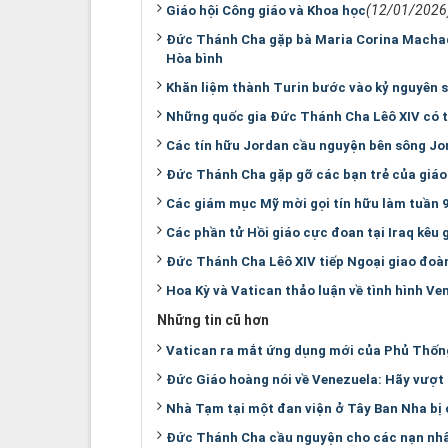
(12/01/2026
Giáo hội Công giáo và Khoa học
Đức Thánh Cha gặp bà Maria Corina Machad
Hòa bình
Khăn liệm thành Turin bước vào kỷ nguyên số
Những quốc gia Đức Thánh Cha Lêô XIV có t
Các tín hữu Jordan cầu nguyện bên sông Jo
Đức Thánh Cha gặp gỡ các bạn trẻ của giá
Các giám mục Mỹ mời gọi tín hữu làm tuần 9
Các phần tử Hồi giáo cực đoan tại Iraq kêu
Đức Thánh Cha Lêô XIV tiếp Ngoại giao đoà
Hoa Kỳ và Vatican thảo luận về tình hình Ve
Những tin cũ hơn
Vatican ra mắt ứng dụng mới của Phủ Thốn
Đức Giáo hoàng nói về Venezuela: Hãy vượt 
Nhà Tạm tại một đan viện ở Tây Ban Nha bị
Đức Thánh Cha cầu nguyện cho các nạn nh