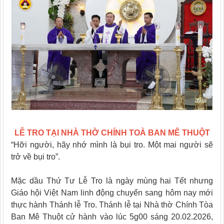
LỄ TRO TẠI NHÀ THỜ CHÍNH TOÀ BAN MÊ THUỘT
“Hỡi người, hãy nhớ mình là bụi tro. Một mai người sẽ
trở về bụi tro”.
Mặc dầu Thứ Tư Lễ Tro là ngày mùng hai Tết nhưng
Giáo hội Việt Nam linh động chuyển sang hôm nay mới
thực hành Thánh lễ Tro. Thánh lễ tại Nhà thờ Chính Tòa
Ban Mê Thuột cử hành vào lúc 5g00 sáng 20.02.2026,