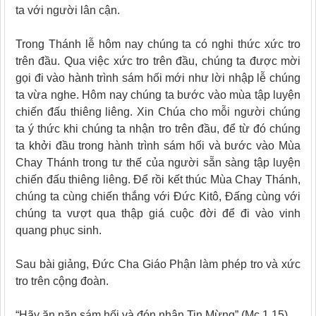
ta với người lân cận.
Trong Thánh lễ hôm nay chúng ta có nghi thức xức tro
trên đầu. Qua việc xức tro trên đầu, chúng ta được mời
gọi đi vào hành trình sám hối mới như lời nhập lễ chúng
ta vừa nghe. Hôm nay chúng ta bước vào mùa tập luyện
chiến đấu thiêng liêng. Xin Chúa cho mỗi người chúng
ta ý thức khi chúng ta nhận tro trên đầu, để từ đó chúng
ta khởi đầu trong hành trình sám hối và bước vào Mùa
Chay Thánh trong tư thế của người sẵn sàng tập luyện
chiến đấu thiêng liêng. Để rồi kết thúc Mùa Chay Thánh,
chúng ta cùng chiến thắng với Đức Kitô, Đấng cùng với
chúng ta vượt qua thập giá cuộc đời để đi vào vinh
quang phục sinh.
Sau bài giảng, Đức Cha Giáo Phận làm phép tro và xức
tro trên cộng đoàn.
“Hãy ăn năn sám hối và đón nhận Tin Mừng” (Mc 1,15).