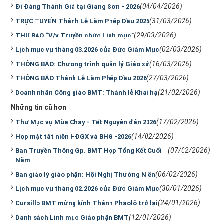
(04/04/2026)
Đi Đàng Thánh Giá tại Giang Sơn - 2026
(31/03/2026)
TRỰC TUYẾN Thánh Lễ Làm Phép Dầu 2026
(29/03/2026)
THƯ RAO “V/v Truyền chức Linh mục”
(02/03/2026)
Lịch mục vụ tháng 03.2026 của Đức Giám Mục
(16/03/2026)
THÔNG BÁO: Chương trình quản lý Giáo xứ
(27/03/2026)
THÔNG BÁO Thánh Lễ Làm Phép Dầu 2026
(21/02/2026)
Doanh nhân Công giáo BMT: Thánh lễ Khai hạ
Những tin cũ hơn
(17/02/2026)
Thư Mục vụ Mùa Chay - Tết Nguyên đán 2026
(14/02/2026)
Họp mặt tất niên HĐGX và BHG -2026
(07/02/2026)
Ban Truyền Thông Gp. BMT Họp Tổng Kết Cuối
Năm
(06/02/2026)
Ban giáo lý giáo phận: Hội Nghị Thường Niên
(30/01/2026)
Lịch mục vụ tháng 02.2026 của Đức Giám Mục
(24/01/2026)
Cursillo BMT mừng kính Thánh Phaolô trở lại
(12/01/2026)
Danh sách Linh mục Giáo phận BMT