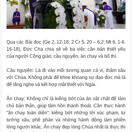
Qua các Bài đọc (Ge 2, 12-18; 2 Cr 5, 20 – 6,2; Mt 6, 1-6.
16-18), Đức Cha chia sẻ về ba việc căn bản thiết yếu
của người Công giáo: cầu nguyện, ăn chay và bố thí.
Cầu nguyện: Là đi vào mối tương quan cá vị, thâm sâu
với Chúa. Không phải để khoe khoang sự đạo đức mà là
để lắng nghe và kết hợp mật thiết với Ngài.
Ăn chay: Không chỉ là kiêng bớt của ăn vật chất để làm
chủ bản thân, giúp tâm hồn thanh thoát. Cần thực hành
“ăn chay toàn diện”: kiêng bớt những lời xúc phạm, tư
tưởng xấu, phê phán và những hành động làm phiền
lòng người khác. Ăn chay đẹp lòng Chúa nhất là thực thi