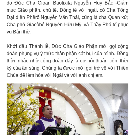
do Đức Cha Gioan Baotixita Nguyễn Huy Bắc -Giám
mục Giáo phận, chủ tế. Đồng tế với ngài, có Cha Tổng
Đại diện Phêrô Nguyễn Văn Thái, cũng là cha Quản xứ;
Cha phó Giacôbê Nguyễn Hữu Mỹ, và Thầy Phó tế phục
vụ Bàn thờ;
Khởi đầu Thánh lễ, Đức Cha Giáo Phận mời gọi cộng
đoàn phụng vụ ý thức thân phận cát bụi của mình. Đồng
thời, nhắc nhở cộng đoàn đây là cơ hội thuận tiện, thời
kỳ của ân sủng. Chúng ta được mời gọi trở về với Thiên
Chúa để làm hòa với Ngài và với anh chị em.