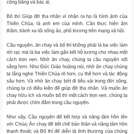
công bằng và bác ái.
Bố thí: Giúp đỡ tha nhân vì nhận ra họ là hình ảnh của
Thiên Chúa, là anh em của mình. Cần thực hiện âm
thầm, tránh xa lối sống ảo, phô trương trên mạng xã hội.
Cầu nguyện, ăn chay và bố thí không phải là ba việc làm
rời rạc mà là ba việc làm gắn kết hỗ tương cho nhau một
cách trọn vẹn. Nhờ ăn chay, chúng ta cầu nguyện sốt
sắng hơn. Như Đức Giáo hoàng nói, nhờ ăn chay chúng
ta lắng nghe Thiên Chúa rõ hơn, cụ thể hơn và tác động
sâu hơn. Và nhờ ăn chay bớt đi tiêu xài trong đời sống,
chúng ta có điều kiện để giúp đỡ tha nhân. Và muốn ăn
chay hữu ích và muốn bố thí một cách trọn vẹn, chúng ta
phải được chìm đắm trong cầu nguyện.
Như vậy, Cầu nguyện để kết hợp và nâng tâm hồn lên
với Chúa; Ăn chay để tiết chế bản thân và nâng tâm hồn
thanh thoát; và Bố thí để diễn tả tình thương của chúng