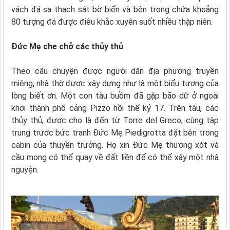
vách đá sa thạch sát bờ biển và bên trong chứa khoảng
80 tượng đá được điêu khắc xuyên suốt nhiều thập niên.
Đức Mẹ che chở các thủy thủ
Theo câu chuyện được người dân địa phương truyền
miệng, nhà thờ được xây dựng như là một biểu tượng của
lòng biết ơn. Một con tàu buồm đã gặp bão dữ ở ngoài
khơi thành phố cảng Pizzo hồi thế kỷ 17. Trên tàu, các
thủy thủ, được cho là đến từ Torre del Greco, cùng tập
trung trước bức tranh Đức Mẹ Piedigrotta đặt bên trong
cabin của thuyền trưởng. Họ xin Đức Mẹ thương xót và
cầu mong có thể quay về đất liền để có thể xây một nhà
nguyện.