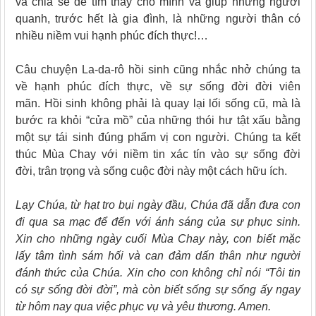
và chia sẻ để tìm thấy cho mình và giúp những người
quanh, trước hết là gia đình, là những người thân có
nhiều niềm vui hạnh phúc đích thực!…
Câu chuyện La-da-rô hồi sinh cũng nhắc nhở chúng ta
về hạnh phúc đích thực, về sự sống đời đời viên
mãn. Hồi sinh không phải là quay lại lối sống cũ, mà là
bước ra khỏi “cửa mồ” của những thói hư tật xấu bằng
một sự tái sinh đúng phẩm vị con người. Chúng ta kết
thúc Mùa Chay với niềm tin xác tín vào sự sống đời
đời, trân trọng và sống cuộc đời này một cách hữu ích.
Lạy Chúa, từ
hạt
tro bụi ngày đầu, Chúa đã dẫn đưa con
đi qua sa mạc để đến với ánh sáng của sự phục sinh.
Xin cho những ngày cuối Mùa Chay này, con biết mặc
lấy tâm tình
sám hối
và can đảm dấn thân như người
đánh thức của Chúa. Xin cho con không chỉ nói “Tôi tin
có sự sống đời đời”, mà còn biết sống sự sống ấy ngay
từ hôm nay qua
việc
phục vụ và yêu thương. Amen.