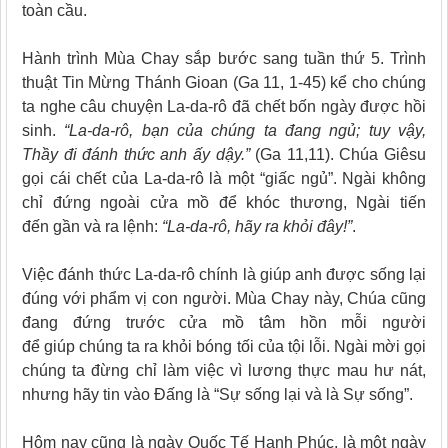
toàn cầu.
Hành trình Mùa Chay sắp bước sang tuần thứ 5. Trình
thuật Tin Mừng Thánh Gioan (Ga 11, 1-45) kể cho chúng
ta nghe câu chuyện La-da-rô đã chết bốn ngày được hồi
sinh.
“La-da-rô, bạn của chúng ta đang ngủ; tuy vậy,
Thầy đi đánh thức anh ấy dậy.”
(Ga 11,11). Chúa Giêsu
gọi cái chết của La-da-rô là một “giấc ngủ”. Ngài không
chỉ đứng ngoài cửa mồ để khóc thương, Ngài tiến
đến gần và ra lệnh:
“La-da-rô, hãy ra khỏi đây!”
.
Việc đánh thức La-da-rô chính là giúp anh được sống lại
đúng với phẩm vị con người. Mùa Chay này, Chúa cũng
đang đứng trước cửa mồ tâm hồn mỗi người
để giúp chúng ta ra khỏi bóng tối của tội lỗi. Ngài mời gọi
chúng ta đừng chỉ làm việc vì lương thực mau hư nát,
nhưng hãy tin vào Đấng là “Sự sống lại và là Sự sống”.
Hôm nay cũng là ngày Quốc Tế Hạnh Phúc, là một ngày