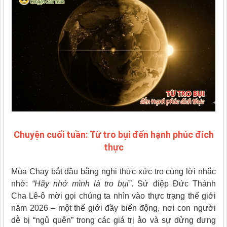
Chuyện cuối tuần: Từ tro bụi đến hạnh phúc đích
thực
Mùa Chay bắt đầu bằng nghi thức xức tro cùng lời nhắc
nhở:
“Hãy nhớ mình là tro bụi”
. Sứ điệp Đức Thánh
Cha Lê-ô mời gọi chúng ta nhìn vào thực trạng thế giới
năm 2026 – một thế giới đầy biến động, nơi con người
dễ bị “ngủ quên” trong các giá trị ảo và sự dửng dưng