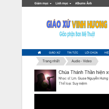
Giám mục
Linh mục
Albums Ảnh
GIÁO XỨ
TIN TỨC
LỜI CHÚA
HI
Trang nhất
Audio - Video
Chúa Thánh Thần hiện 
Nhạc sĩ:
Lm. Giuse Nguyễn Hưng
Thể loại:
Suy niệm