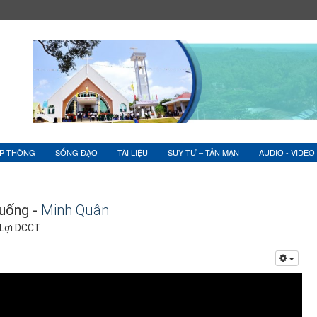
ỆP THÔNG
SỐNG ĐẠO
TÀI LIỆU
SUY TƯ – TẢN MẠN
AUDIO - VIDEO
xuống -
Minh Quân
 Lợi DCCT