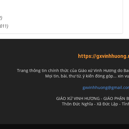
2)
2011)
https://gxvinhhuong.
Trang thông tin chính thức của Giáo xứ Vinh Hương do
Ba
Mọi tin, bài, thư từ, ý kiến đóng góp... xin vu
gxvinhhuong@gmail.co
GIÁO XỨ VINH HƯƠNG - GIÁO PHẬN 
Thôn Đức Nghĩa - Xã Đức Lập - Tỉ