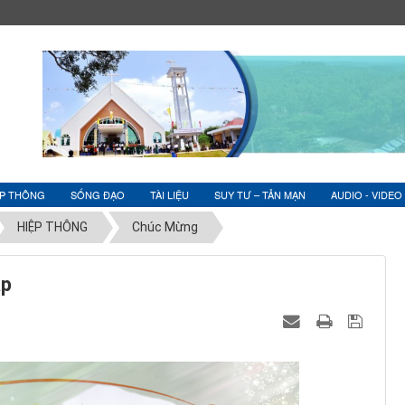
ỆP THÔNG
SỐNG ĐẠO
TÀI LIỆU
SUY TƯ – TẢN MẠN
AUDIO - VIDEO
HIỆP THÔNG
Chúc Mừng
ập