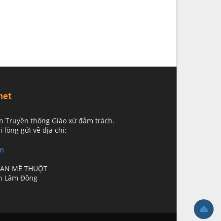
net
n Truyền thông Giáo xứ đảm trách.
i lòng gửi về địa chỉ:
m
BAN MÊ THUỘT
nh Lâm Đồng