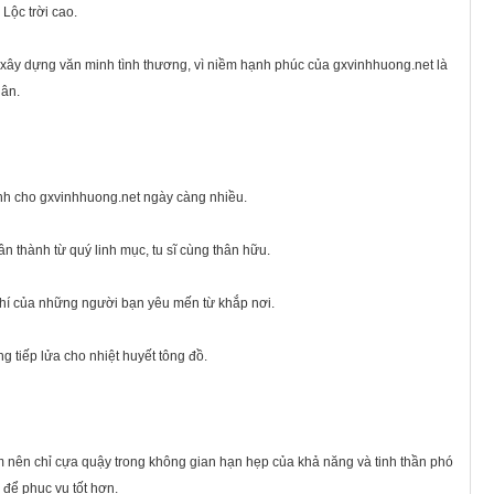
Lộc trời cao.
 xây dựng văn minh tình thương, vì niềm hạnh phúc của gxvinhhuong.net là
uân.
ành cho gxvinhhuong.net ngày càng nhiều.
 thành từ quý linh mục, tu sĩ cùng thân hữu.
 chí của những người bạn yêu mến từ khắp nơi.
g tiếp lửa cho nhiệt huyết tông đồ.
m nên chỉ cựa quậy trong không gian hạn hẹp của khả năng và tinh thần phó
 để phục vụ tốt hơn.