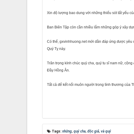
Xin độ lượng bao dung với những thiếu sót tất yếu củ
Ban Biên Tập còn cần nhiều lắm những góp ý xây dựng
Có thế, gxvinhhuong.net mới dần đáp ứng được yêu 
Quý Tỵ này.
Trân trọng kính chúc quý cha, quý tu sĩ nam nữ, cộ
Đầy Hồng Ân.
Tất cả để kết nối muôn người trong tình thương của 
Tags:
những
,
quý cha
,
độc giả
,
và quý