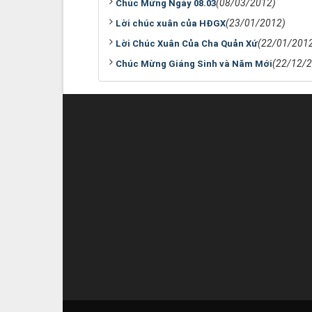
(08/03/2012)
Chúc Mừng Ngày 08.03
(23/01/2012)
Lời chúc xuân của HĐGX
(22/01/201
Lời Chúc Xuân Của Cha Quản Xứ
(22/12/
Chúc Mừng Giáng Sinh và Năm Mới