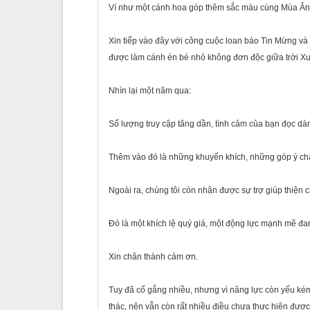
Ví như một cánh hoa góp thêm sắc màu cùng Mùa Ân 
Xin tiếp vào đây với công cuộc loan báo Tin Mừng và
được làm cánh én bé nhỏ không đơn độc giữa trời X
Nhìn lại một năm qua:
Số lượng truy cập tăng dần, tình cảm của bạn đọc d
Thêm vào đó là những khuyến khích, những góp ý chân
Ngoài ra, chúng tôi còn nhận được sự trợ giúp thiện
Đó là một khích lệ quý giá, một động lực mạnh mẽ đan
Xin chân thành cảm ơn.
Tuy đã cố gắng nhiều, nhưng vì năng lực còn yếu ké
thác, nên vẫn còn rất nhiều điều chưa thực hiện được