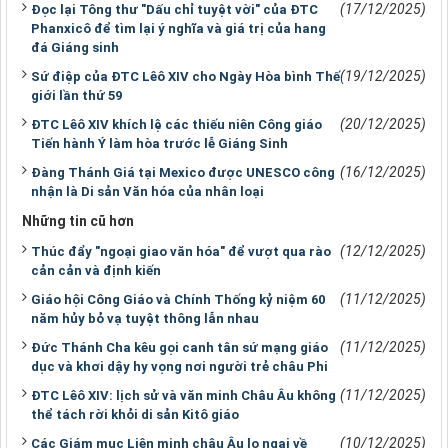
(17/12/2025)
Đọc lại Tông thư "Dấu chỉ tuyệt vời" của ĐTC
Phanxicô để tìm lại ý nghĩa và giá trị của hang
đá Giáng sinh
(19/12/2025)
Sứ điệp của ĐTC Lêô XIV cho Ngày Hòa bình Thế
giới lần thứ 59
(20/12/2025)
ĐTC Lêô XIV khích lệ các thiếu niên Công giáo
Tiến hành Ý làm hòa trước lễ Giáng Sinh
(16/12/2025)
Đàng Thánh Giá tại Mexico được UNESCO công
nhận là Di sản Văn hóa của nhân loại
Những tin cũ hơn
(12/12/2025)
Thúc đẩy "ngoại giao văn hóa" để vượt qua rào
cản cản và định kiến
(11/12/2025)
Giáo hội Công Giáo và Chính Thống kỷ niệm 60
năm hủy bỏ vạ tuyệt thông lẫn nhau
(11/12/2025)
Đức Thánh Cha kêu gọi canh tân sứ mạng giáo
dục và khơi dậy hy vọng nơi người trẻ châu Phi
(11/12/2025)
ĐTC Lêô XIV: lịch sử và văn minh Châu Âu không
thể tách rời khỏi di sản Kitô giáo
(10/12/2025)
Các Giám mục Liên minh châu Âu lo ngại về