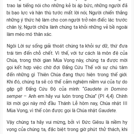
trao lại tiếng nói cho những kẻ bị áp bức, những người đã
bị bạo lực và hận thù tước mất lời nói; Người chiến thắng
những ý thức hệ làm cho con người trở nên điếc lác trước
chân lý; Người chữa lành chúng ta khỏi những vẻ bề ngoài
làm méo mó thân xác.
Ngôi Lời sự sống giải thoát chúng ta khỏi sự dữ, thứ đưa
trái tim đến chỗ chết. Vì thế, với tư cách là môn đệ của
Chúa, trong thời gian Mùa Vọng này, chúng ta được mời
gọi kết hợp việc chờ đợi Đấng Cứu Thế với sự chú tâm
đến những gì Thiên Chúa đang thực hiện trong thế giới.
Khi đó, chúng ta sẽ có thể cảm nghiệm niềm vui của tự do
gặp gỡ Đấng Cứu Độ của mình: “
Gaudete in Domino
semper
– Anh em hãy vui luôn trong Chúa” (Pl 4,4). Chính
lời mời gọi này mở đầu Thánh Lễ hôm nay, Chúa nhật III
Mùa Vọng, vì thế còn được gọi là Chúa nhật
Gaudete.
Vậy chúng ta hãy vui mừng, bởi vì Đức Giêsu là niềm hy
vọng của chúng ta, đặc biệt trong giờ phút thử thách, khi