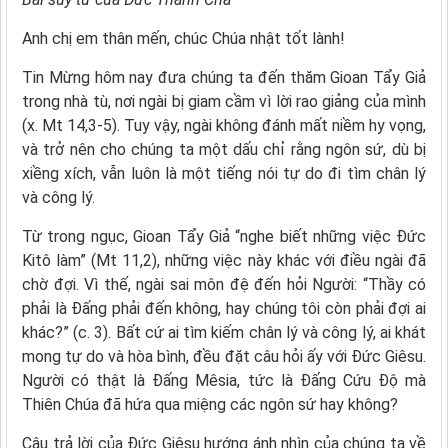
Anh chị em thân mến, chúc Chúa nhật tốt lành!
Tin Mừng hôm nay đưa chúng ta đến thăm Gioan Tẩy Giả
trong nhà tù, nơi ngài bị giam cầm vì lời rao giảng của mình
(x. Mt 14,3-5). Tuy vậy, ngài không đánh mất niềm hy vọng,
và trở nên cho chúng ta một dấu chỉ rằng ngôn sứ, dù bị
xiềng xích, vẫn luôn là một tiếng nói tự do đi tìm chân lý
và công lý.
Từ trong ngục, Gioan Tẩy Giả “nghe biết những việc Đức
Kitô làm” (Mt 11,2), những việc này khác với điều ngài đã
chờ đợi. Vì thế, ngài sai môn đệ đến hỏi Người: “Thầy có
phải là Đấng phải đến không, hay chúng tôi còn phải đợi ai
khác?” (c. 3). Bất cứ ai tìm kiếm chân lý và công lý, ai khát
mong tự do và hòa bình, đều đặt câu hỏi ấy với Đức Giêsu.
Người có thật là Đấng Mêsia, tức là Đấng Cứu Độ mà
Thiên Chúa đã hứa qua miệng các ngôn sứ hay không?
Câu trả lời của Đức Giêsu hướng ánh nhìn của chúng ta về