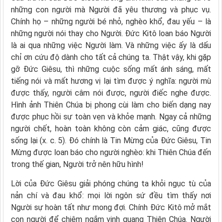
những con người mà Người đã yêu thương và phục vụ.
Chính họ – những người bé nhỏ, nghèo khổ, đau yếu – là
những người nói thay cho Người. Đức Kitô loan báo Người
là ai qua những việc Người làm. Và những việc ấy là dấu
chỉ ơn cứu độ dành cho tất cả chúng ta. Thật vậy, khi gặp
gỡ Đức Giêsu, thì những cuộc sống mất ánh sáng, mất
tiếng nói và mất hương vị lại tìm được ý nghĩa: người mù
được thấy, người câm nói được, người điếc nghe được.
Hình ảnh Thiên Chúa bị phong cùi làm cho biến dạng nay
được phục hồi sự toàn vẹn và khỏe mạnh. Ngay cả những
người chết, hoàn toàn không còn cảm giác, cũng được
sống lại (x. c. 5). Đó chính là Tin Mừng của Đức Giêsu, Tin
Mừng được loan báo cho người nghèo: khi Thiên Chúa đến
trong thế gian, Người trở nên hữu hình!
Lời của Đức Giêsu giải phóng chúng ta khỏi ngục tù của
nản chí và đau khổ: mọi lời ngôn sứ đều tìm thấy nơi
Người sự hoàn tất như mong đợi. Chính Đức Kitô mở mắt
con người để chiêm ngắm vinh quang Thiên Chúa. Người