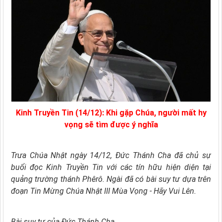
Kinh Truyền Tin (14/12): Khi gặp Chúa, người mất hy
vọng sẽ tìm được ý nghĩa
Trưa Chúa Nhật ngày 14/12, Đức Thánh Cha đã chủ sự
buổi đọc Kinh Truyền Tin với các tín hữu hiện diện tại
quảng trường thánh Phêrô. Ngài đã có bài suy tư dựa trên
đoạn Tin Mừng Chúa Nhật III Mùa Vọng - Hãy Vui Lên.
Bài suy tư của Đức Thánh Cha