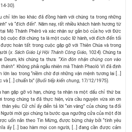
,14-30).
u chỉ lớn lao khác đã đồng hành với chúng ta trong những
ình” và “đích đến”. Năm nay, rất nhiều khách hành hương từ
n tại Mộ Thánh Phêrô và xác nhận sự gắn bó của họ với Đức
 bộ cuộc đời chúng ta là một cuộc lữ hành, với đích đến tối
ể được hoàn tất trong cuộc gặp gỡ với Thiên Chúa và trong
ười (
x. Sách Giáo Lý Hội Thánh Công Giáo
, 1024). Chúng ta
 Te Deum, khi chúng ta thưa:
“Xin đón nhận chúng con vào
 thánh”
. Không phải ngẫu nhiên mà Thánh Phaolô VI đã định
 lớn lao trong “niềm chờ đợi những vận mệnh tương lai […]
và […] chuẩn bị” (
Buổi tiếp kiến chung
, 17/12/1975).
u hạn gặp gỡ vô hạn, chúng ta nhận ra một dấu chỉ thứ ba:
i trong chúng ta đã thực hiện, vừa cầu nguyện vừa xin ơn
hân yêu. Cử chỉ ấy diễn tả lời “xin vâng” của chúng ta đối
a Người mời gọi chúng ta bước qua ngưỡng cửa của một đời
được uốn nắn theo Tin Mừng, được bừng cháy bởi “tình yêu
ghĩa ấy […] bao hàm mọi con người, […] đang cần được cảm