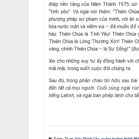
điệp nền tảng của Năm Thánh 1975: sứ đ
“tình yêu”. Và ngài nói thêm: “Thiên Ch
phương pháp sư phạm của mình, với ân xá
hòa nước mắt và niềm vui – đã muốn đổ 
hậu: Thiên Chúa là Tình Yêu! Thiên Chúa y
Thiên Chúa là Lòng Thương Xót! Thiên C
vâng, chính Thiên Chúa – là Sự Sống!” (
Bu
Xin cho những suy tư ấy đồng hành với c
mãi mãi, trong suốt cuộc đời chúng ta.
Sau đó, trong phần chào tín hữu sau bà
đến tất cả mọi người. Cuối cùng ngài cù
tiếng Latinh, và ngài ban phép lành cho tấ
Tags:
Tạ ơn
,
Đức Thánh Cha
,
quảng trường thánh Ph