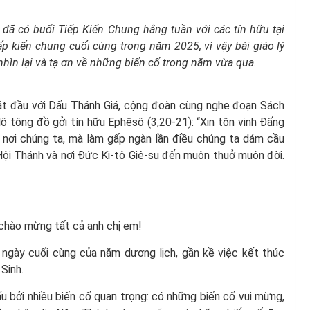
đã có buổi Tiếp Kiến Chung hằng tuần với các tín hữu tại
ếp kiến chung cuối cùng trong năm 2025, vì vậy bài giáo lý
hìn lại và tạ ơn về những biến cố trong năm vừa qua.
ắt đầu với Dấu Thánh Giá, cộng đoàn cùng nghe đoạn Sách
 tông đồ gởi tín hữu Ephêsô (3,20-21): “Xin tôn vinh Đấng
nơi chúng ta, mà làm gấp ngàn lần điều chúng ta dám cầu
g Hội Thánh và nơi Đức Ki-tô Giê-su đến muôn thuở muôn đời.
 chào mừng tất cả anh chị em!
 ngày cuối cùng của năm dương lịch, gần kề việc kết thúc
Sinh.
bởi nhiều biến cố quan trọng: có những biến cố vui mừng,