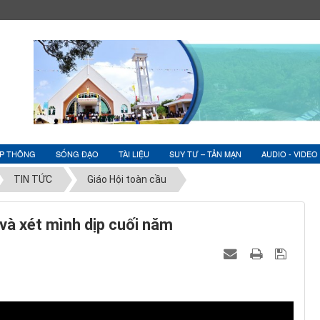
ỆP THÔNG
SỐNG ĐẠO
TÀI LIỆU
SUY TƯ – TẢN MẠN
AUDIO - VIDEO
TIN TỨC
Giáo Hội toàn cầu
 và xét mình dịp cuối năm