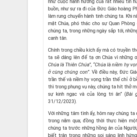
như cuộc hành hương của rất nhiều tín 
buồn, như sự ra đi của Đức Giáo hoàng Ph
làm rung chuyển hành tinh chúng ta. Khi n
mặt Chúa, phó thác cho sự Quan Phòng 
chúng ta, trong những ngày sắp tới, nhữ
canh tân.
Chính trong chiều kích ấy mà có truyền t
ta sẽ dâng lên để tạ ơn Chúa vì những ơ
Chúa là Thiên Chúa”
,
“Chúa là niềm hy vọ
ở cùng chúng con”
. Về điều này, Đức Gi
trần thế và niềm hy vọng trần thế chỉ ở bề 
thì trong phụng vụ này, chúng ta hít thở m
sự kinh ngạc và của lòng tri ân” (
Bài 
31/12/2023).
Với những tâm tình ấy, hôm nay chúng ta
trong năm qua; đồng thời thực hiện một
chúng ta trước những hồng ân của Người,
biết trân trọng những soi sáng linh hứ