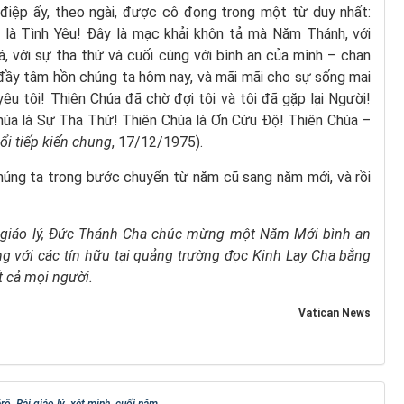
iệp ấy, theo ngài, được cô đọng trong một từ duy nhất:
úa là Tình Yêu! Đây là mạc khải khôn tả mà Năm Thánh, với
, với sự tha thứ và cuối cùng với bình an của mình – chan
đầy tâm hồn chúng ta hôm nay, và mãi mãi cho sự sống mai
êu tôi! Thiên Chúa đã chờ đợi tôi và tôi đã gặp lại Người!
húa là Sự Tha Thứ! Thiên Chúa là Ơn Cứu Độ! Thiên Chúa –
ổi tiếp kiến chung
, 17/12/1975).
húng ta trong bước chuyển từ năm cũ sang năm mới, và rồi
i giáo lý, Đức Thánh Cha chúc mừng một Năm Mới bình an
ng với các tín hữu tại quảng trường đọc Kinh Lạy Cha bằng
t cả mọi người.
Vatican News
êrô
,
Bài giáo lý
,
xét mình
,
cuối năm