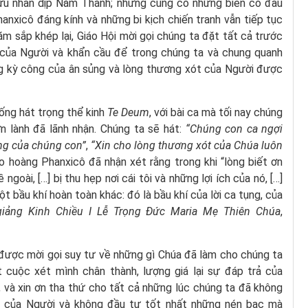
hữu nhân dịp Năm Thánh; nhưng cũng có những biến cố đau
anxicô đáng kính và những bi kịch chiến tranh vẫn tiếp tục
ăm sắp khép lại, Giáo Hội mời gọi chúng ta đặt tất cả trước
của Người và khẩn cầu để trong chúng ta và chung quanh
ng kỳ công của ân sủng và lòng thương xót của Người được
hống hát trọng thể kinh
Te Deum
, với bài ca mà tối nay chúng
n lành đã lãnh nhận. Chúng ta sẽ hát:
“Chúng con ca ngợi
ng của chúng con”
,
“Xin cho lòng thương xót của Chúa luôn
áo hoàng Phanxicô đã nhận xét rằng trong khi “lòng biết ơn
ngoài, […] bị thu hẹp nơi cái tôi và những lợi ích của nó, […]
ột bầu khí hoàn toàn khác: đó là bầu khí của lời ca tụng, của
giảng
Kinh Chiều I Lễ Trọng Đức Maria Mẹ Thiên Chúa
,
 được mời gọi suy tư về những gì Chúa đã làm cho chúng ta
 cuộc xét mình chân thành, lượng giá lại sự đáp trả của
 và xin ơn tha thứ cho tất cả những lúc chúng ta đã không
ng của Người và không đầu tư tốt nhất những nén bạc mà