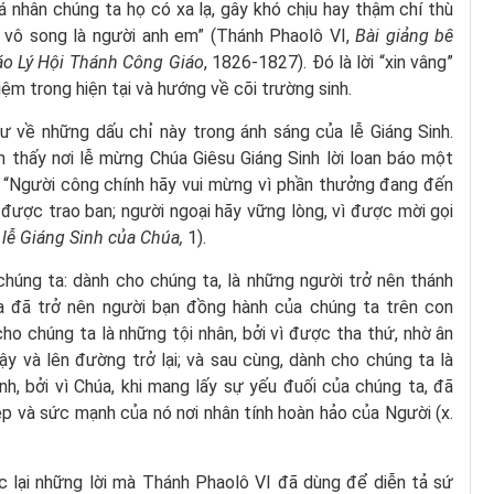
i cá nhân chúng ta họ có xa lạ, gây khó chịu hay thậm chí thù
 vô song là người anh em” (Thánh Phaolô VI,
Bài giảng bế
áo Lý Hội Thánh Công Giáo
, 1826-1827). Đó là lời “xin vâng”
m trong hiện tại và hướng về cõi trường sinh.
ư về những dấu chỉ này trong ánh sáng của lễ Giáng Sinh.
ìn thấy nơi lễ mừng Chúa Giêsu Giáng Sinh lời loan báo một
g: “Người công chính hãy vui mừng vì phần thưởng đang đến
hứ được trao ban; người ngoại hãy vững lòng, vì được mời gọi
 lễ Giáng Sinh của Chúa,
1).
chúng ta: dành cho chúng ta, là những người trở nên thánh
úa đã trở nên người bạn đồng hành của chúng ta trên con
o chúng ta là những tội nhân, bởi vì được tha thứ, nhờ ân
y và lên đường trở lại; và sau cùng, dành cho chúng ta là
, bởi vì Chúa, khi mang lấy sự yếu đuối của chúng ta, đã
p và sức mạnh của nó nơi nhân tính hoàn hảo của Người (x.
c lại những lời mà Thánh Phaolô VI đã dùng để diễn tả sứ