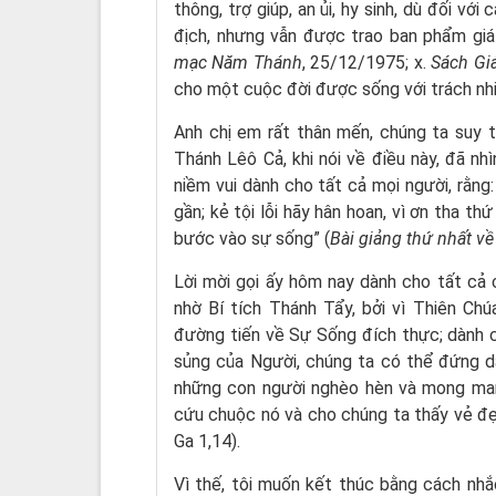
thông, trợ giúp, an ủi, hy sinh, dù đối vớ
địch, nhưng vẫn được trao ban phẩm giá
mạc Năm Thánh
, 25/12/1975; x.
Sách Gi
cho một cuộc đời được sống với trách nhiệ
Anh chị em rất thân mến, chúng ta suy t
Thánh Lêô Cả, khi nói về điều này, đã nh
niềm vui dành cho tất cả mọi người, rằn
gần; kẻ tội lỗi hãy hân hoan, vì ơn tha t
bước vào sự sống” (
Bài giảng thứ nhất về
Lời mời gọi ấy hôm nay dành cho tất cả 
nhờ Bí tích Thánh Tẩy, bởi vì Thiên Ch
đường tiến về Sự Sống đích thực; dành ch
sủng của Người, chúng ta có thể đứng dậ
những con người nghèo hèn và mong manh
cứu chuộc nó và cho chúng ta thấy vẻ đẹ
Ga 1,14).
Vì thế, tôi muốn kết thúc bằng cách nhắ