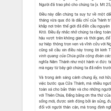
Người đã trao phó cho chúng ta (x. Mt 25
Điều này dẫn chúng ta suy tư về một dấ
tháng vừa qua: đó là dấu chỉ của “hành tr
khắp nơi trên thế giới đã đến cầu nguyệ
Kitô. Điều ấy nhắc nhở chúng ta rằng toàn
hậu vượt trên không gian và thời gian, đ
sự hiệp thông trọn vẹn và vĩnh cửu với Ng
cũng sẽ cầu xin điều này trong lời kinh
vinh quang của Chúa giữa cộng đoàn các
nghĩa Năm Thánh như một hành vi đức tin
mà ngay từ bây giờ chúng ta đã nếm trước 
Và trong ánh sáng cánh chung ấy, nơi hữ
việc bước qua Cửa Thánh, mà nhiều ngườ
toàn xá cho bản thân và cho những người t
với Thiên Chúa, Đấng bằng ơn tha thứ củ
sống mới, được sinh động bởi ân sủng, 
đối với người thân cận, mà trong định n