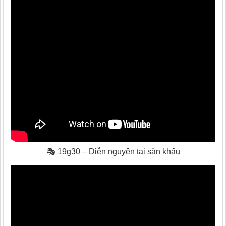
🎭 19g30 – Diễn nguyện tại sân khấu