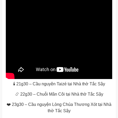
🕯️ 21g30 – Cầu nguyện Taizé tại Nhà thờ Tắc Sậy
📿 22g30 – Chuỗi Mân Côi tại Nhà thờ Tắc Sậy
❤️ 23g30 – Cầu nguyện Lòng Chúa Thương Xót tại Nhà
thờ Tắc Sậy