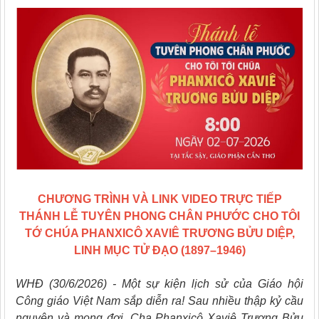
CHƯƠNG TRÌNH VÀ LINK VIDEO TRỰC TIẾP
THÁNH LỄ TUYÊN PHONG CHÂN PHƯỚC CHO TÔI
TỚ CHÚA PHANXICÔ XAVIÊ TRƯƠNG BỬU DIỆP,
LINH MỤC TỬ ĐẠO (1897–1946)
WHĐ (30/6/2026) - Một sự kiện lịch sử của Giáo hội
Công giáo Việt Nam sắp diễn ra! Sau nhiều thập kỷ cầu
nguyện và mong đợi, Cha Phanxicô Xaviê Trương Bửu