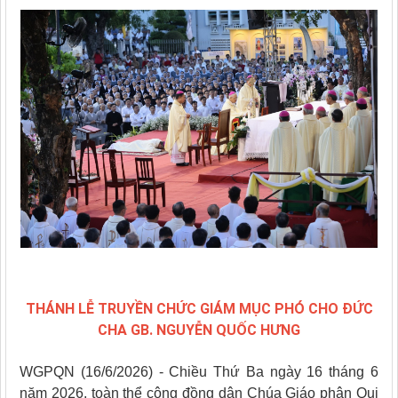
THÁNH LỄ TRUYỀN CHỨC GIÁM MỤC PHÓ CHO ĐỨC
CHA GB. NGUYỄN QUỐC HƯNG
WGPQN (16/6/2026) - Chiều Thứ Ba ngày 16 tháng 6
năm 2026, toàn thể cộng đồng dân Chúa Giáo phận Qui