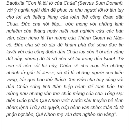
Baotixita "Con là tôi tớ của Chúa" (Servus Sum Domini),
với ý nghĩa ngài đến để phục vụ như người tôi tớ tận tụy
cho lợi ích thiêng liêng của toàn thể cộng đoàn dân
Chúa. Đức cha nói tiếp... ước mong với những kinh
nghiệm của tháng ngày miệt mài nghiên cứu các bản
văn, cách riêng là Tin mừng của Thánh Gioan và Mác-
cô, Đức cha sẽ có dịp để khám phá đời sống đức tin
tuyệt vời của cộng đoàn dân Chúa tuy còn ít ỏi trên vùng
đất này, nhưng đó là số còn sót lại trong dân Israel. Từ
con số còn sót lại này, Chúa sẽ cho mọc lên những
nhành từ gốc tổ
Jesse, và đó là những người con kiên
vững, trải qua bao thử thách. Xin Đức cha hãy cùng với
dân Chúa sống tinh thần hiệp hành để loan báo Tin
mừng như những vần thơ chúc mừng của cha Tổng Đại
diện Giáo phận Qui Nhơn viết: Nước sâu thuyền bé lênh
đênh; lệnh Thầy đã quyết, bấp bênh vẫn chèo; thân tôi tớ
phận bọt bèo, Qui Nhơn mẹ vẫn đơn nghèo xin vâng".