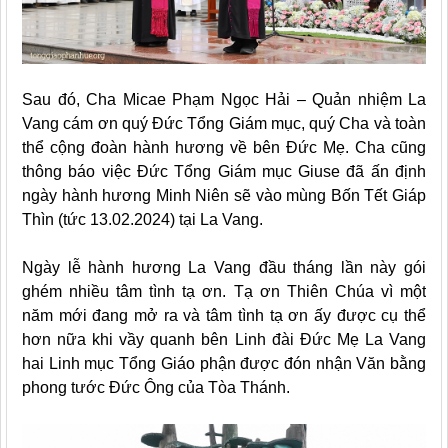
Sau đó, Cha Micae Phạm Ngọc Hải – Quản nhiệm La
Vang cám ơn quý Đức Tổng Giám mục, quý Cha và toàn
thể cộng đoàn hành hương về bên Đức Mẹ. Cha cũng
thông báo việc Đức Tổng Giám mục Giuse đã ấn định
ngày hành hương Minh Niên sẽ vào mùng Bốn Tết Giáp
Thìn (tức 13.02.2024) tại La Vang.
Ngày lễ hành hương La Vang đầu tháng lần này gói
ghém nhiều tâm tình tạ ơn. Tạ ơn Thiên Chúa vì một
năm mới đang mở ra và tâm tình tạ ơn ấy được cụ thể
hơn nữa khi vầy quanh bên Linh đài Đức Mẹ La Vang
hai Linh mục Tổng Giáo phận được đón nhận Văn bằng
phong tước Đức Ông của Tòa Thánh.