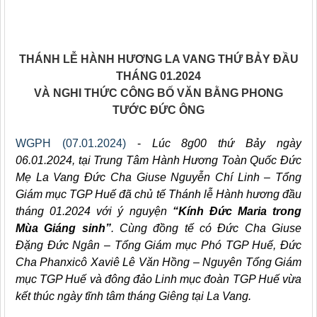
THÁNH LỄ HÀNH HƯƠNG LA VANG THỨ BẢY ĐẦU
THÁNG 01.2024
VÀ NGHI THỨC CÔNG BỐ VĂN BẰNG PHONG
TƯỚC ĐỨC ÔNG
WGPH (07.01.2024)
-
Lúc 8g00 thứ Bảy ngày
06.01.2024, tại Trung Tâm Hành Hương Toàn Quốc Đức
Mẹ La Vang Đức Cha Giuse Nguyễn Chí Linh – Tổng
Giám mục TGP Huế đã chủ tế Thánh lễ Hành hương đầu
tháng 01.2024 với ý nguyện
“Kính Đức Maria trong
Mùa Giáng sinh”
. Cùng đồng tế có Đức Cha Giuse
Đặng Đức Ngân – Tổng Giám mục Phó TGP Huế, Đức
Cha Phanxicô Xaviê Lê Văn Hồng – Nguyên Tổng Giám
mục TGP Huế và đông đảo Linh mục đoàn TGP Huế vừa
kết thúc ngày tĩnh tâm tháng Giêng tại La Vang.