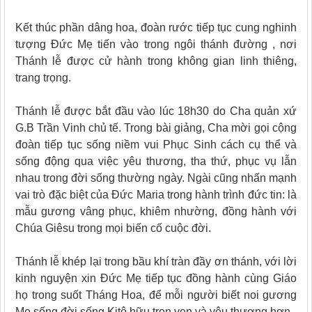
Kết thúc phần dâng hoa, đoàn rước tiếp tục cung nghinh
tượng Đức Mẹ tiến vào trong ngôi thánh đường , nơi
Thánh lễ được cử hành trong không gian linh thiêng,
trang trọng.
Thánh lễ được bắt đầu vào lúc 18h30 do Cha quản xứ
G.B Trần Vinh chủ tế.
Trong bài giảng, Cha mời gọi cộng
đoàn tiếp tục sống niềm vui Phục Sinh cách cụ thể và
sống động qua việc yêu thương, tha thứ, phục vụ lẫn
nhau trong đời sống thường ngày. Ngài cũng nhấn mạnh
vai trò đặc biệt của Đức Maria trong hành trình đức tin: là
mẫu gương vâng phục, khiêm nhường, đồng hành với
Chúa Giêsu trong mọi biến cố cuộc đời.
Thánh lễ khép lại trong bầu khí tràn đầy ơn thánh, với lời
kinh nguyện xin Đức Mẹ tiếp tục đồng hành cùng Giáo
họ trong suốt Tháng Hoa, để mỗi người biết noi gương
Mẹ sống đời sống Kitô hữu trọn vẹn và yêu thương hơn.