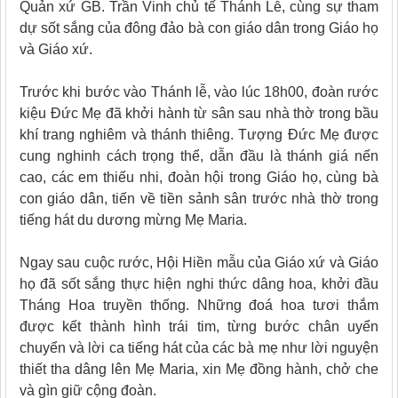
Quản xứ GB. Trần Vinh chủ tế Thánh Lễ, cùng sự tham
dự sốt sắng của đông đảo bà con giáo dân trong Giáo họ
và Giáo xứ.
Trước khi bước vào Thánh lễ, vào lúc 18h00, đoàn rước
kiệu Đức Mẹ đã khởi hành từ sân sau nhà thờ trong bầu
khí trang nghiêm và thánh thiêng. Tượng Đức Mẹ được
cung nghinh cách trọng thể, dẫn đầu là thánh giá nến
cao, các em thiếu nhi, đoàn hội trong Giáo họ, cùng bà
con giáo dân, tiến về tiền sảnh sân trước nhà thờ trong
tiếng hát du dương mừng Mẹ Maria.
Ngay sau cuộc rước, Hội Hiền mẫu của Giáo xứ và Giáo
họ đã sốt sắng thực hiện nghi thức dâng hoa, khởi đầu
Tháng Hoa truyền thống. Những đoá hoa tươi thắm
được kết thành hình trái tim, từng bước chân uyển
chuyển và lời ca tiếng hát của các bà mẹ như lời nguyện
thiết tha dâng lên Mẹ Maria, xin Mẹ đồng hành, chở che
và gìn giữ cộng đoàn.