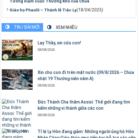
Tưởng niệm cuộc Thương Khó của Chúa
(18/04/2025)
Giáo họ Phaolô – Thánh lễ Tiệc Ly
TIN / BÀI MỚI
XEM NHIỀU
Lạy Thầy, xin cứu con!
08/08/2026
Xin cho con đi trên mặt nước (09/8/2026 – Chúa
nhật 19 Thường niên năm A)
08/08/2026
Đức Thánh Cha thăm Assisi: Thế giới đang tìm
kiếm những vị thánh giữa các con
08/08/2026
Tỉ lệ Ly Hôn đang giảm: Những người ủng hộ Hôn
Nhân Công Giáo thúc giục tiếp tục hỗ trợ các cặp