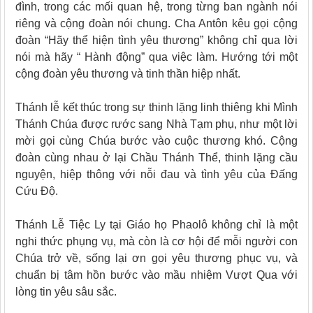
đình, trong các mối quan hệ, trong từng ban ngành nói
riêng và cộng đoàn nói chung. Cha Antôn kêu gọi cộng
đoàn “Hãy thể hiện tình yêu thương” không chỉ qua lời
nói mà hãy “ Hành động” qua việc làm. Hướng tới một
cộng đoàn yêu thương và tinh thần hiệp nhất.
Thánh lễ kết thúc trong sự thinh lặng linh thiêng khi Mình
Thánh Chúa được rước sang Nhà Tạm phụ, như một lời
mời gọi cùng Chúa bước vào cuộc thương khó. Cộng
đoàn cùng nhau ở lại Chầu Thánh Thể, thinh lặng cầu
nguyện, hiệp thông với nỗi đau và tình yêu của Đấng
Cứu Độ.
Thánh Lễ Tiệc Ly tại Giáo họ Phaolô không chỉ là một
nghi thức phụng vụ, mà còn là cơ hội để mỗi người con
Chúa trở về, sống lại ơn gọi yêu thương phục vụ, và
chuẩn bị tâm hồn bước vào mầu nhiệm Vượt Qua với
lòng tin yêu sâu sắc.