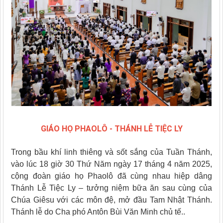
GIÁO HỌ PHAOLÔ - THÁNH LỄ TIỆC LY
Trong bầu khí linh thiêng và sốt sắng của Tuần Thánh,
vào lúc 18 giờ 30 Thứ Năm ngày 17 tháng 4 năm 2025,
cộng đoàn giáo họ Phaolô đã cùng nhau hiệp dâng
Thánh Lễ Tiệc Ly – tưởng niệm bữa ăn sau cùng của
Chúa Giêsu với các môn đệ, mở đầu Tam Nhật Thánh.
Thánh lễ do Cha phó Antôn Bùi Văn Minh chủ tế..