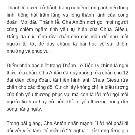
Thánh lễ được cử hành trang nghiêm trong ánh nến lung
linh, tiếng hát trầm lắng và lòng thành kính của cộng
đoàn. Mở đầu Thánh lễ, Cha Antôn mời gọi mọi người
cùng chiêm ngắm tình yêu tự hiến của Chúa Giêsu,
Đấng đã cúi mình rửa chân cho các môn đệ như một
người tôi tớ, để dạy chúng ta bài học về sự khiêm
nhường và phục vụ.
Điểm nhấn đặc biệt trong Thánh Lễ Tiệc Ly chính là nghi
thức rửa chân. Cha Antôn đã quỳ xuống rửa chân cho 12
đại diện cộng đoàn, tái hiện hình ảnh Chúa Giêsu rửa
chân cho các tông đồ. Cử chỉ ấy không chỉ là biểu tượng
của tình yêu thương phục vụ, mà còn là lời mời gọi mỗi
người tín hữu hãy trở nên khí cụ yêu thương trong đời
sống hằng ngày.
Trong bài giảng, Cha Antôn nhấn mạnh: "Lời nói phải đi
đôi với việc làm” thì mới có “ Ý nghĩa “. Từ trong từng gia