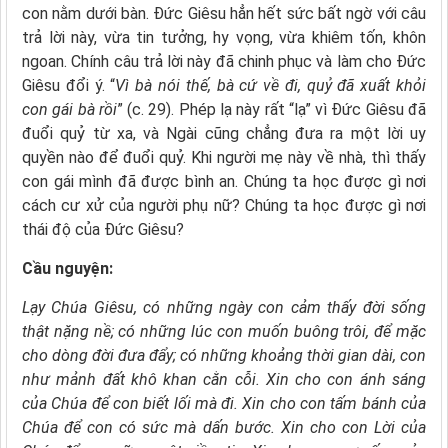
con nằm dưới bàn. Đức Giêsu hẳn hết sức bất ngờ với câu
trả lời này, vừa tin tưởng, hy vọng, vừa khiêm tốn, khôn
ngoan. Chính câu trả lời này đã chinh phục và làm cho Đức
Giêsu đổi ý. “
Vì bà nói thế, bà cứ về đi, quỷ đã xuất khỏi
con gái bà rồi
” (c. 29). Phép lạ này rất “lạ” vì Đức Giêsu đã
đuổi quỷ từ xa, và Ngài cũng chẳng đưa ra một lời uy
quyền nào để đuổi quỷ. Khi người mẹ này về nhà, thì thấy
con gái mình đã được bình an. Chúng ta học được gì nơi
cách cư xử của người phụ nữ? Chúng ta học được gì nơi
thái độ của Đức Giêsu?
Cầu nguyện:
Lạy Chúa Giêsu,
có những ngày con cảm thấy
đời sống
thật nặng nề;
có những lúc con muốn buông trôi,
để mặc
cho dòng đời đưa đẩy;
có những khoảng thời gian dài,
con
như mảnh đất khô khan cằn cỗi.
Xin cho con ánh sáng
của Chúa
để con biết lối mà đi.
Xin cho con tấm bánh của
Chúa
để con có sức mà dấn bước.
Xin cho con Lời của