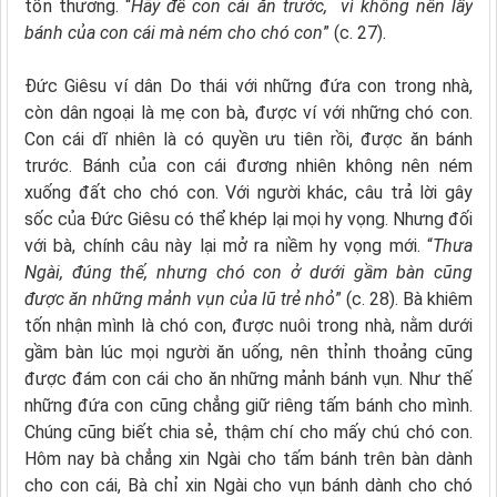
tổn thương. “
Hãy để con cái ăn trước, vì không nên lấy
bánh của con cái mà ném cho chó con
” (c. 27).
Đức Giêsu ví dân Do thái với những đứa con trong nhà,
còn dân ngoại là mẹ con bà, được ví với những chó con.
Con cái dĩ nhiên là có quyền ưu tiên rồi, được ăn bánh
trước. Bánh của con cái đương nhiên không nên ném
xuống đất cho chó con. Với người khác, câu trả lời gây
sốc của Đức Giêsu có thể khép lại mọi hy vọng. Nhưng đối
với bà, chính câu này lại mở ra niềm hy vọng mới. “
Thưa
Ngài, đúng thế, nhưng chó con ở dưới gầm bàn cũng
được ăn những mảnh vụn của lũ trẻ nhỏ
” (c. 28). Bà khiêm
tốn nhận mình là chó con, được nuôi trong nhà, nằm dưới
gầm bàn lúc mọi người ăn uống, nên thỉnh thoảng cũng
được đám con cái cho ăn những mảnh bánh vụn. Như thế
những đứa con cũng chẳng giữ riêng tấm bánh cho mình.
Chúng cũng biết chia sẻ, thậm chí cho mấy chú chó con.
Hôm nay bà chẳng xin Ngài cho tấm bánh trên bàn dành
cho con cái, Bà chỉ xin Ngài cho vụn bánh dành cho chó