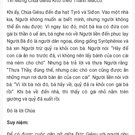
Tin Mừng Chúa Giêsu Kitô theo Thánh Maccô.
Khi ấy, Chúa Giêsu đến địa hạt Tyrô và Siđon. Vào một nhà
kia, Người không muốn ai biết mình, nhưng người không
thể ẩn náu được. Vì ngay lúc đó, một bà kia có đứa con
gái bị thần ô uế ám, bà nghe nói về Người liền đến phục lạy
Người.Bà đó là người dân ngoại, dòng giống Syrôphênixi và
bà xin Người trừ quỷ ra khỏi con bà. Người nói: “Hãy để
con cái ăn no trước đã, vì không nên lấy bánh của con cái
mà ném cho chó”. Nhưng bà trả lời và thưa Người rằng:
“Thưa Thầy, đúng thế, nhưng các chó con cũng được ăn
những mụn rơi dưới bàn ăn của con cái”. Người liền nói với
bà: “Vì lời bà nói đó, bà hãy về; quỷ đã ra khỏi con gái bà
rồi”. Khi bà về đến nhà, thì thấy cô gái nhỏ nằm trên
giường và quỷ đã xuất rồi.
Ðó là lời Chúa.
Suy niệm:
Để có được cuộc gặp gỡ giữa Đức Giêsu với người phụ