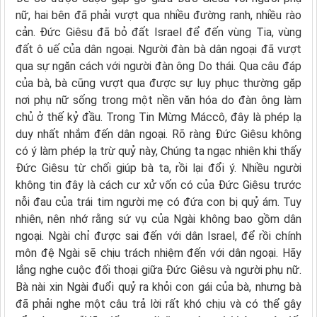
nữ, hai bên đã phải vượt qua nhiều đường ranh, nhiều rào
cản. Đức Giêsu đã bỏ đất Israel để đến vùng Tia, vùng
đất ô uế của dân ngoại. Người đàn bà dân ngoại đã vượt
qua sự ngăn cách với người đàn ông Do thái. Qua câu đáp
của bà, bà cũng vượt qua được sự lụy phục thường gặp
nơi phụ nữ sống trong một nền văn hóa do đàn ông làm
chủ ở thế kỷ đầu. Trong Tin Mừng Máccô, đây là phép lạ
duy nhất nhắm đến dân ngoại. Rõ ràng Đức Giêsu không
có ý làm phép lạ trừ quỷ này, Chúng ta ngạc nhiên khi thấy
Đức Giêsu từ chối giúp bà ta, rồi lại đổi ý. Nhiều người
không tin đây là cách cư xử vốn có của Đức Giêsu trước
nỗi đau của trái tim người mẹ có đứa con bị quỷ ám. Tuy
nhiên, nên nhớ rằng sứ vụ của Ngài không bao gồm dân
ngoại. Ngài chỉ được sai đến với dân Israel, để rồi chính
môn đệ Ngài sẽ chịu trách nhiệm đến với dân ngoại. Hãy
lắng nghe cuộc đối thoại giữa Đức Giêsu và người phụ nữ.
Bà nài xin Ngài đuổi quỷ ra khỏi con gái của bà, nhưng bà
đã phải nghe một câu trả lời rất khó chịu và có thể gây