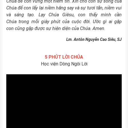
Chúa
để con vững một niềm tin.
Xin cho con sự sống của
Chúa
để con lấy lại niềm hăng say và sự tươi tắn,
niềm vui
và sáng tạo.
Lạy Chúa Giêsu,
con thấy mình cần
Chúa
trong mỗi giây phút của cuộc đời.
Ước gì ai gặp
con cũng gặp được sự hiện diện của Chúa. Amen.
Lm. Antôn Nguyễn Cao Siêu, SJ
5 PHÚT LỜI CHÚA
Học viện Dòng Ngôi Lời