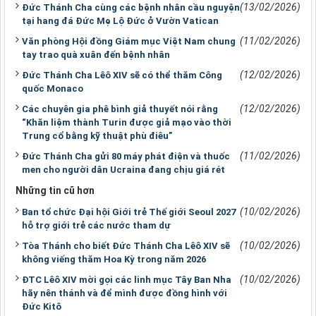
(13/02/2026)
Đức Thánh Cha cùng các bệnh nhân cầu nguyện
tại hang đá Đức Mẹ Lộ Đức ở Vườn Vatican
(11/02/2026)
Văn phòng Hội đồng Giám mục Việt Nam chung
tay trao quà xuân đến bệnh nhân
(12/02/2026)
Đức Thánh Cha Lêô XIV sẽ có thể thăm Công
quốc Monaco
(12/02/2026)
Các chuyên gia phê bình giả thuyết nói rằng
“Khăn liệm thành Turin được giả mạo vào thời
Trung cổ bằng kỹ thuật phù điêu”
(11/02/2026)
Đức Thánh Cha gửi 80 máy phát điện và thuốc
men cho người dân Ucraina đang chịu giá rét
Những tin cũ hơn
(10/02/2026)
Ban tổ chức Đại hội Giới trẻ Thế giới Seoul 2027
hỗ trợ giới trẻ các nước tham dự
(10/02/2026)
Tòa Thánh cho biết Đức Thánh Cha Lêô XIV sẽ
không viếng thăm Hoa Kỳ trong năm 2026
(10/02/2026)
ĐTC Lêô XIV mời gọi các linh mục Tây Ban Nha
hãy nên thánh và để mình được đồng hình với
Đức Kitô