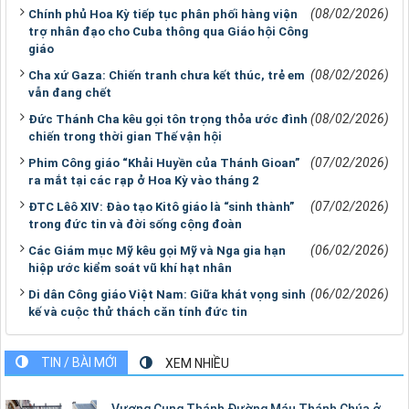
(08/02/2026)
Chính phủ Hoa Kỳ tiếp tục phân phối hàng viện
trợ nhân đạo cho Cuba thông qua Giáo hội Công
giáo
(08/02/2026)
Cha xứ Gaza: Chiến tranh chưa kết thúc, trẻ em
vẫn đang chết
(08/02/2026)
Đức Thánh Cha kêu gọi tôn trọng thỏa ước đình
chiến trong thời gian Thế vận hội
(07/02/2026)
Phim Công giáo “Khải Huyền của Thánh Gioan”
ra mắt tại các rạp ở Hoa Kỳ vào tháng 2
(07/02/2026)
ĐTC Lêô XIV: Đào tạo Kitô giáo là “sinh thành”
trong đức tin và đời sống cộng đoàn
(06/02/2026)
Các Giám mục Mỹ kêu gọi Mỹ và Nga gia hạn
hiệp ước kiểm soát vũ khí hạt nhân
(06/02/2026)
Di dân Công giáo Việt Nam: Giữa khát vọng sinh
kế và cuộc thử thách căn tính đức tin
TIN / BÀI MỚI
XEM NHIỀU
Vương Cung Thánh Ðường Máu Thánh Chúa ở