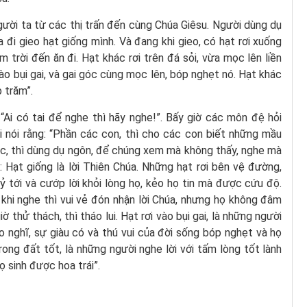
người ta từ các thị trấn đến cùng Chúa Giêsu. Người dùng dụ
a đi gieo hạt giống mình. Và đang khi gieo, có hạt rơi xuống
 trời đến ăn đi. Hạt khác rơi trên đá sỏi, vừa mọc lên liền
vào bụi gai, và gai góc cùng mọc lên, bóp nghẹt nó. Hạt khác
 trăm”.
 “Ai có tai để nghe thì hãy nghe!”. Bấy giờ các môn đệ hỏi
 nói rằng: “Phần các con, thì cho các con biết những mầu
ác, thì dùng dụ ngôn, để chúng xem mà không thấy, nghe mà
 Hạt giống là lời Thiên Chúa. Những hạt rơi bên vệ đường,
ỷ tới và cướp lời khỏi lòng họ, kẻo họ tin mà được cứu độ.
 khi nghe thì vui vẻ đón nhận lời Chúa, nhưng họ không đâm
iờ thử thách, thì tháo lui. Hạt rơi vào bụi gai, là những người
o nghĩ, sự giàu có và thú vui của đời sống bóp nghẹt và họ
rong đất tốt, là những người nghe lời với tấm lòng tốt lành
họ sinh được hoa trái”.