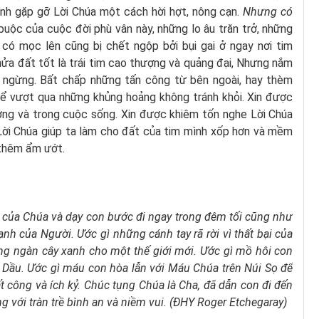
tránh gặp gỡ Lời Chúa một cách hời hợt, nông cạn.
Nhưng có
buộc của cuộc đời phù vân này, những lo âu trăn trở, những
 có mọc lên cũng bị chết ngộp bởi bụi gai ở ngay nơi tim
hửa đất tốt là trái tim cao thượng và quảng đại, Nhưng nắm
 ngừng. Bất chấp những tấn công từ bên ngoài, hay thèm
 để vượt qua những khủng hoảng không tránh khỏi. Xin được
ờng và trong cuộc sống. Xin được khiêm tốn nghe Lời Chúa
 Lời Chúa giúp ta làm cho đất của tim mình xốp hơn và mềm
, thêm ẩm ướt.
g của Chúa và dạy con bước đi ngay trong đêm tối cũng như
nh của Người. Ước gì những cánh tay rã rời vì thất bại của
àng ngàn cây xanh cho một thế giới mới. Ước gì mồ hôi con
 Dầu. Ước gì máu con hòa lẫn với Máu Chúa trên Núi Sọ để
t công và ích kỷ. Chúc tụng Chúa là Cha, đã dẫn con đi đến
 với tràn trề bình an và niềm vui. (ĐHY Roger Etchegaray)