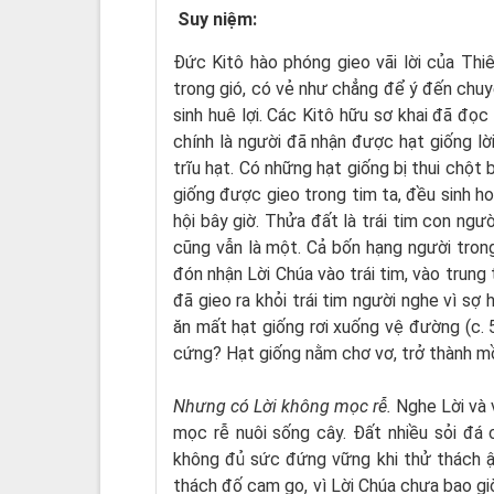
Suy niệm:
Đức Kitô hào phóng gieo vãi lời của Thiê
trong gió, có vẻ như chẳng để ý đến chuy
sinh huê lợi. Các Kitô hữu sơ khai đã đọc
chính là người đã nhận được hạt giống lờ
trĩu hạt. Có những hạt giống bị thui chột
giống được gieo trong tim ta, đều sinh hoa
hội bây giờ. Thửa đất là trái tim con ng
cũng vẫn là một. Cả bốn hạng người trong
đón nhận Lời Chúa vào trái tim, vào trung
đã gieo ra khỏi trái tim người nghe vì sợ
ăn mất hạt giống rơi xuống vệ đường (c. 5
cứng? Hạt giống nằm chơ vơ, trở thành m
Nhưng có Lời không mọc rễ.
Nghe Lời và 
mọc rễ nuôi sống cây. Đất nhiều sỏi đá 
không đủ sức đứng vững khi thử thách ậ
thách đố cam go, vì Lời Chúa chưa bao giờ