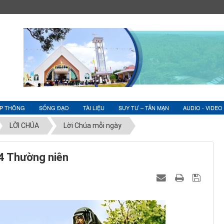
ỆP THÔNG
SỐNG ĐẠO
TÀI LIỆU
SUY TƯ – TẢN MẠN
AUDIO - VIDEO
LỜI CHÚA
Lời Chúa mỗi ngày
4 Thường niên