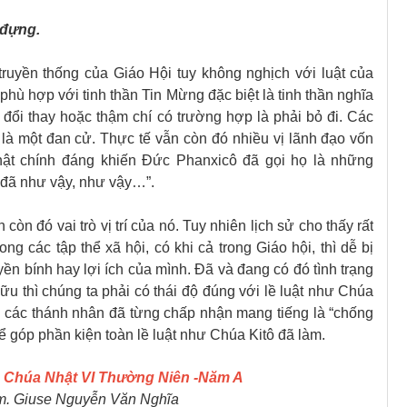
đựng.
 truyền thống của Giáo Hội tuy không nghịch với luật của
ù hợp với tinh thần Tin Mừng đặc biệt là tinh thần nghĩa
 đổi thay hoặc thậm chí có trường hợp là phải bỏ đi. Các
ì là một đan cử. Thực tế vẫn còn đó nhiều vị lãnh đạo vốn
 thật chính đáng khiến Đức Phanxicô đã gọi họ là những
 đã như vậy, như vậy…”.
n còn đó vai trò vị trí của nó. Tuy nhiên lịch sử cho thấy rất
ong các tập thể xã hội, có khi cả trong Giáo hội, thì dễ bị
yền bính hay lợi ích của mình. Đã và đang có đó tình trạng
 hữu thì chúng ta phải có thái độ đúng với lề luật như Chúa
là các thánh nhân đã từng chấp nhận mang tiếng là “chống
để góp phần kiện toàn lề luật như Chúa Kitô đã làm.
g
Chúa Nhật VI Thường Niên -Năm A
Lm. Giuse Nguyễn Văn Nghĩa