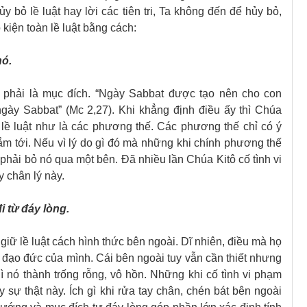
 bỏ lề luật hay lời các tiên tri, Ta không đến để hủy bỏ,
 kiện toàn lề luật bằng cách:
nó.
g phải là mục đích. “Ngày Sabbat được tạo nên cho con
ày Sabbat” (Mc 2,27). Khi khẳng định điều ấy thì Chúa
ủa lề luật như là các phương thế. Các phương thế chỉ có ý
 tới. Nếu vì lý do gì đó mà những khi chính phương thế
 phải bỏ nó qua một bên. Đã nhiều lần Chúa Kitô cố tình vi
 chân lý này.
i từ đáy lòng.
giữ lề luật cách hình thức bên ngoài. Dĩ nhiên, điều mà họ
 đạo đức của mình. Cái bên ngoài tuy vẫn cần thiết nhưng
hì nó thành trống rỗng, vô hồn. Những khi cố tình vi phạm
y sự thật này. Ích gì khi rửa tay chân, chén bát bên ngoài