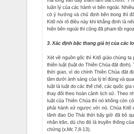
mà lòng vẫn đầy tham lam bất chính. Ý 
luân lý của các hành vi bên ngoài. Nhi
có ý hướng và chủ định bên trong thì đã
Kitô nói rõ điều này khi khẳng định là 
hiện bên ngoài thì cũng đã phạm tội ngoại 
3. X
ác định bậc thang giá trị của các loạ
Xét về nguồn gốc thì Kitô giáo chúng ta 
thiên luật (luật do Thiên Chúa đặt định). 
thời gian, vì do chính Thiên Chúa đặt 
tâm dưới ánh sáng của lý trí đúng và qua 
luật là luật do các thể chế, các quốc gia
thay đổi theo hoàn cảnh lịch sử. Theo nh
luật của Thiên Chúa thì nó không còn có 
phải hành xử ngược với nó. Chúa Kitô đ
lãnh đạo Do Thái thời bấy giờ đã bỏ q
nhân trần, dù cho đó là truyền thống c
chứng (x.Mc 7,8-13).