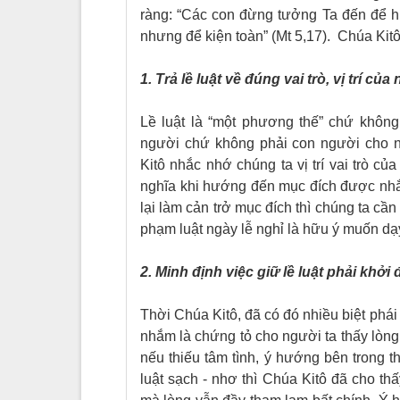
ràng: “Các con đừng tưởng Ta đến để hủy
nhưng để kiện toàn” (Mt 5,17). Chúa Kitô
1. T
rả lề luật về đúng
vai trò, vị trí của 
Lề luật là “một phương thế” chứ khôn
người chứ không phải con người cho ng
Kitô nhắc nhớ chúng ta vị trí vai trò c
nghĩa khi hướng đến mục đích được nhắm
lại làm cản trở mục đích thì chúng ta cần
phạm luật ngày lễ nghỉ là hữu ý muốn dạy
2. Minh định việc
giữ lề luật
phải khởi đ
Thời Chúa Kitô, đã có đó nhiều biệt phái 
nhắm là chứng tỏ cho người ta thấy lòng
nếu thiếu tâm tình, ý hướng bên trong t
luật sạch - nhơ thì Chúa Kitô đã cho thấ