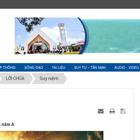
ỆP THÔNG
SỐNG ĐẠO
TÀI LIỆU
SUY TƯ – TẢN MẠN
AUDIO - VIDEO
LỜI CHÚA
Suy niệm
n năm A