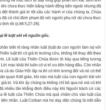
hướng và mục đích tự đáy lòng góp phần lớn xác định tính
ều khi chưa thực hiện bằng hành động bên ngoài nhưng đã
 dệt thành giá trị tốt xấu các hành vi của chúng ta. Chúa
nếu đã có chủ định phạm tội với người phụ nữ dù chưa thực
tình rồi (x.Mt 5,27-28).
i lề luật
xét về nguồn gốc.
phân biệt rõ ràng nhân luật (luật do con người làm ra) với
Thiên luật thì có giá trị trường cửu, không hề thay đổi theo
định. Lề luật của Thiên Chúa được tỏ bày qua tiếng lương
Lời mạc khải thì luôn có vị trí ưu tiên hàng đầu. Còn nhân
 và cả do Giáo Hội lập ra thì có tính tương đối và nó có thể
ãn quan Kitô giáo, khi nào mà luật của con người trái với
giá trị. Và khi ấy chúng ta không chỉ bỏ qua nó mà có khi
ã nhiều lần khẳng định điều này khi Người trách cứ các
ua lề luật của Thiên Chúa mà quá chăm chú vào luật của
ủa tiền nhân. Luật Corban mà họ dạy dân chúng là một dẫn