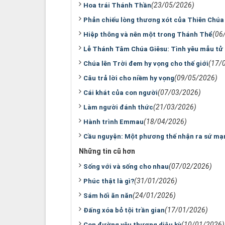
(23/05/2026)
Hoa trái Thánh Thần
Phản chiếu lòng thương xót của Thiên Chúa
(06
Hiệp thông và nên một trong Thánh Thể
Lễ Thánh Tâm Chúa Giêsu: Tình yêu mẫu tử
(17/
Chúa lên Trời đem hy vọng cho thế giới
(09/05/2026)
Câu trả lời cho niềm hy vọng
(07/03/2026)
Cái khát của con người
(21/03/2026)
Làm người đánh thức
(18/04/2026)
Hành trình Emmau
Cầu nguyện: Một phương thế nhận ra sứ mạn
Những tin cũ hơn
(07/02/2026)
Sống với và sống cho nhau
(31/01/2026)
Phúc thật là gì?
(24/01/2026)
Sám hối ăn năn
(17/01/2026)
Đấng xóa bỏ tội trần gian
(10/01/2026)
Con đường yêu thương diệu kỳ