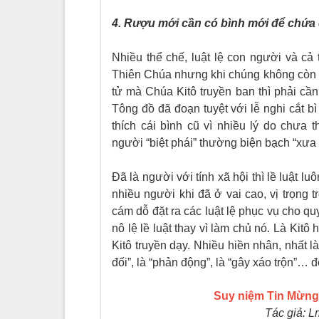
4. Rượu mới cần có
bình mới
để chứa 
Nhiều thể chế, luật lệ con người và cả
Thiên Chúa nhưng khi chúng không còn ph
tử mà Chúa Kitô truyền ban thì phải cần
Tông đồ đã đoạn tuyệt với lễ nghi cắt b
thích cái bình cũ vì nhiều lý do chưa
người “biệt phái” thường biện bạch “xưa
Đã là người với tính xã hội thì lề luật luô
nhiều người khi đã ở vai cao, vị trọng tr
cám dỗ đặt ra các luật lệ phục vụ cho qu
nô lệ lề luật thay vì làm chủ nó. Là Kitô
Kitô truyền dạy. Nhiều hiền nhân, nhất 
đối”, là “phản động”, là “gây xáo trộn”… 
Suy niệm Tin Mừn
Tác giả: 