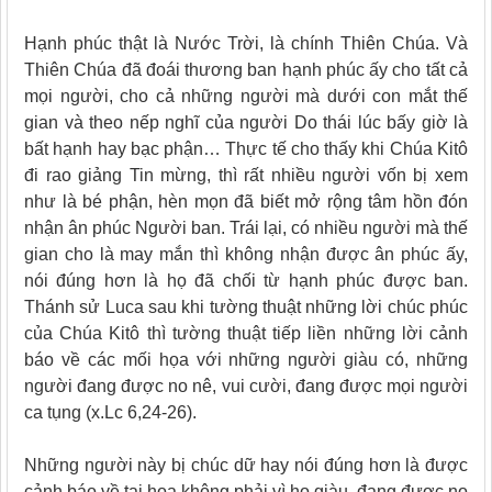
Hạnh phúc thật là Nước Trời, là chính Thiên Chúa. Và
Thiên Chúa đã đoái thương ban hạnh phúc ấy cho tất cả
mọi người, cho cả những người mà dưới con mắt thế
gian và theo nếp nghĩ của người Do thái lúc bấy giờ là
bất hạnh hay bạc phận… Thực tế cho thấy khi Chúa Kitô
đi rao giảng Tin mừng, thì rất nhiều người vốn bị xem
như là bé phận, hèn mọn đã biết mở rộng tâm hồn đón
nhận ân phúc Người ban. Trái lại, có nhiều người mà thế
gian cho là may mắn thì không nhận được ân phúc ấy,
nói đúng hơn là họ đã chối từ hạnh phúc được ban.
Thánh sử Luca sau khi tường thuật những lời chúc phúc
của Chúa Kitô thì tường thuật tiếp liền những lời cảnh
báo về các mối họa với những người giàu có, những
người đang được no nê, vui cười, đang được mọi người
ca tụng (x.Lc 6,24-26).
Những người này bị chúc dữ hay nói đúng hơn là được
cảnh báo về tại họa không phải vì họ giàu, đang được no