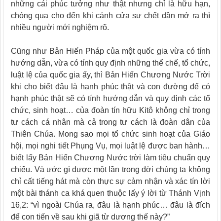
những cái phúc tưởng như thật nhưng chỉ là hữu hạn,
chóng qua cho đến khi cánh cửa sự chết dần mở ra thì
nhiều người mới nghiệm rõ.
Cũng như Bản Hiến Pháp của một quốc gia vừa có tính
hướng dẫn, vừa có tính quy định những thể chế, tổ chức,
luật lệ của quốc gia ấy, thì Bản Hiến Chương Nước Trời
khi cho biết đâu là hạnh phúc thật và con đường để có
hạnh phúc thật sẽ có tính hướng dẫn và quy định các tổ
chức, sinh hoạt… của đoàn tín hữu Kitô không chỉ trong
tư cách cá nhân mà cả trong tư cách là đoàn dân của
Thiên Chúa. Mong sao mọi tổ chức sinh hoạt của Giáo
hội, mọi nghi tiết Phụng Vụ, mọi luật lệ được ban hành…
biết lấy Bản Hiến Chương Nước trời làm tiêu chuẩn quy
chiếu. Và ước gì được một lần trong đời chúng ta không
chỉ cất tiếng hát mà còn thực sự cảm nhận và xác tín lời
một bài thánh ca khá quen thuộc lấy ý lời từ Thánh Vịnh
16,2: “vì ngoài Chúa ra, đâu là hạnh phúc… đâu là đích
để con tiến về sau khi giã từ dương thế này?”