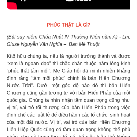
PHÚC THẬT LÀ GÌ?
(Bài suy niệm Chúa Nhật IV Thường Niên năm A) - Lm.
Giuse Nguyễn Văn Nghĩa – Ban Mê Thuột
Kitô hữu chúng ta, nếu là người trưởng thành và được
“xem là ngoan đạo” thì chắc chắn thuộc nằm lòng kinh
“phúc thật tám mối”. Mẹ Giáo hội đã minh nhiên khẳng
định rằng “tám mối phúc” chính là bản Hiến Chương
Nước Trời”. Dưới một góc độ nào đó thì bản Hiến
Chương cũng gần tương tự với bản Hiến Pháp của một
quốc gia. Chúng ta nhìn nhận tầm quan trọng cũng như
vị trí, vai trò tối thượng của bản Hiến Pháp trong việc
định chế các luật lệ để điều hành các tổ chức, sinh hoạt
của một đất nước. Vị trí, vai trò của bản Hiến Chương
Liên Hiệp Quốc cũng có tầm quan trọng không thể phủ
nhận, cho dù trong thực tế, có thể việc tuân thủ không