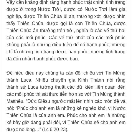
Vậy cần khẳng định rằng hạnh phúc thật chính tình trạng
được ở trong Nước Trời, được có Nước Trời làm gia
nghiệp, được Thiên Chúa ủi an, thương xót, được nhìn
thấy Thiên Chúa, được gọi là con Thiên Chúa, được
Thiên Chúa ân thưởng trên trời, nghĩa là các vế thứ hai
của các mối phúc. Các vế thứ nhất của các mối phúc
không phải là những điều kiện để có hạnh phúc, nhưng
chỉ là những tình trạng được ban phúc, những tình trạng
đã đón nhận hạnh phúc được ban.
Để hiểu điều này chúng ta cần đối chiếu với Tin Mừng
thánh Luca. Nhiều chuyên gia Kinh Thánh nói rằng
thánh sử Luca tường thuật các dữ kiện liên quan đến
các mối phúc thì sát thực tiễn hơn so với Tin Mừng thánh
Matthêu. “Đức Giêsu ngước mắt lên nhìn các môn đệ và
nói: “Phúc cho anh em là những kẻ nghèo khó, vì Nước
Thiên Chúa là của anh em. Phúc cho anh em là những
kẻ bây giờ đang phải đói, vì Thiên Chúa sẽ cho anh em
được no lòng…” (Lc 6,20-23).