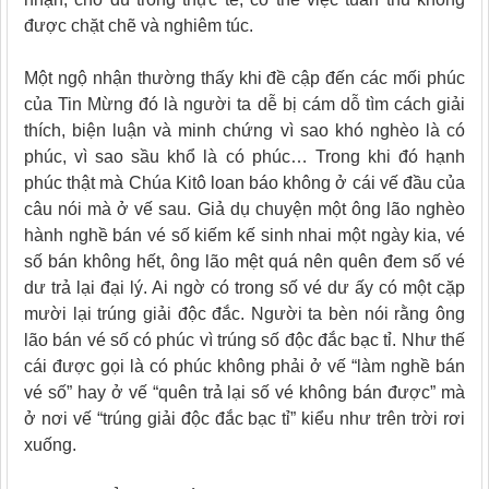
được chặt chẽ và nghiêm túc.
Một ngộ nhận thường thấy khi đề cập đến các mối phúc
của Tin Mừng đó là người ta dễ bị cám dỗ tìm cách giải
thích, biện luận và minh chứng vì sao khó nghèo là có
phúc, vì sao sầu khổ là có phúc… Trong khi đó hạnh
phúc thật mà Chúa Kitô loan báo không ở cái vế đầu của
câu nói mà ở vế sau. Giả dụ chuyện một ông lão nghèo
hành nghề bán vé số kiếm kế sinh nhai một ngày kia, vé
số bán không hết, ông lão mệt quá nên quên đem số vé
dư trả lại đại lý. Ai ngờ có trong số vé dư ấy có một cặp
mười lại trúng giải độc đắc. Người ta bèn nói rằng ông
lão bán vé số có phúc vì trúng số độc đắc bạc tỉ. Như thế
cái được gọi là có phúc không phải ở vế “làm nghề bán
vé số” hay ở vế “quên trả lại số vé không bán được” mà
ở nơi vế “trúng giải độc đắc bạc tỉ” kiểu như trên trời rơi
xuống.