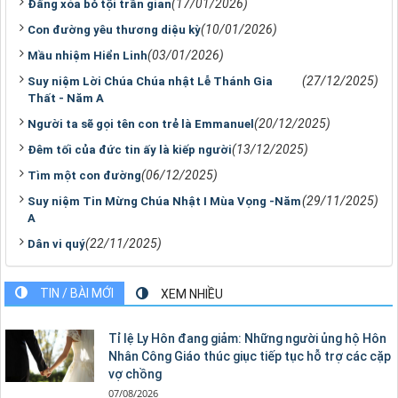
(17/01/2026)
Đấng xóa bỏ tội trần gian
(10/01/2026)
Con đường yêu thương diệu kỳ
(03/01/2026)
Mầu nhiệm Hiển Linh
(27/12/2025)
Suy niệm Lời Chúa Chúa nhật Lễ Thánh Gia
Thất - Năm A
(20/12/2025)
Người ta sẽ gọi tên con trẻ là Emmanuel
(13/12/2025)
Đêm tối của đức tin ấy là kiếp người
(06/12/2025)
Tìm một con đường
(29/11/2025)
Suy niệm Tin Mừng Chúa Nhật I Mùa Vọng -Năm
A
(22/11/2025)
Dân vi quý
TIN / BÀI MỚI
XEM NHIỀU
Tỉ lệ Ly Hôn đang giảm: Những người ủng hộ Hôn
Nhân Công Giáo thúc giục tiếp tục hỗ trợ các cặp
vợ chồng
07/08/2026