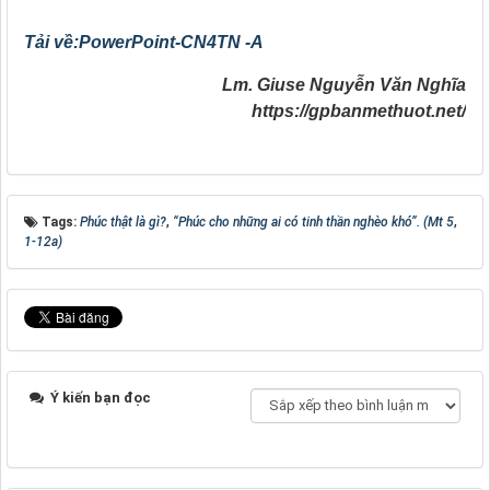
Tải về:PowerPoint-CN4TN -A
Lm. Giuse Nguyễn Văn Nghĩa
https://gpbanmethuot.net/
Tags:
Phúc thật là gì?
,
“Phúc cho những ai có tinh thần nghèo khó”. (Mt 5
,
1-12a)
Ý kiến bạn đọc