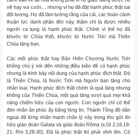
nê hay vui cười… nhưng vì họ đã đặt hạnh phúc thật sai
đối tượng. Họ đã lầm tưởng rằng của cải, các hoàn cảnh
thuận lợi, danh phận đời này, thậm chí là được nhiều
người ca tụng là hạnh phúc thật. Chính vì thế họ đã
khước từ Chúa Kitô, khước từ Nước Trời mà Thiên
Chúa tặng ban.
Các mối phúc thật hay Bản Hiến Chương Nước Trời
không chủ ý nói đến những điều kiện để có hạnh phúc
nhưng là trình bày nội dung của hạnh phúc đích thật. Đó
là Thiên Chúa, là Nước Trời mà Người ban tặng cho
nhân loại. Hạnh phúc đích thật chính là quà tặng nhưng
không của Thiên Chúa, một quà tặng vượt quá mọi khả
năng chiếm hữu của con người. Con người chỉ có thể
đón nhận ân phúc ấy bằng lòng tin. Thánh Tông đồ dân
ngoại đã từng nhấn mạnh chân lý này trong thư gửi tín
hữu giáo đoàn Galata và giáo đoàn Rôma (x.Gl 2,16.19-
21; Rm 3,28-30). Đã là phúc thật thì phải vĩnh tồn. Có