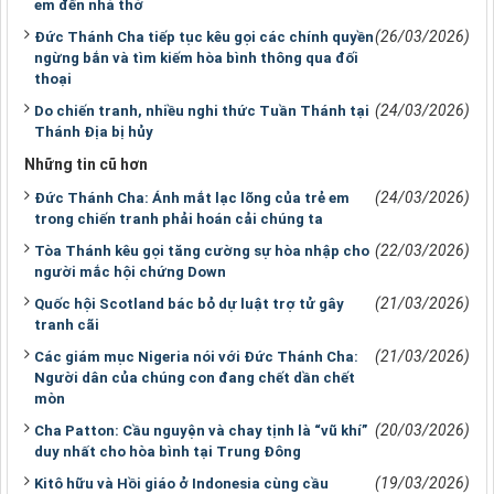
em đến nhà thờ
(26/03/2026)
Đức Thánh Cha tiếp tục kêu gọi các chính quyền
ngừng bắn và tìm kiếm hòa bình thông qua đối
thoại
(24/03/2026)
Do chiến tranh, nhiều nghi thức Tuần Thánh tại
Thánh Địa bị hủy
Những tin cũ hơn
(24/03/2026)
Đức Thánh Cha: Ánh mắt lạc lõng của trẻ em
trong chiến tranh phải hoán cải chúng ta
(22/03/2026)
Tòa Thánh kêu gọi tăng cường sự hòa nhập cho
người mắc hội chứng Down
(21/03/2026)
Quốc hội Scotland bác bỏ dự luật trợ tử gây
tranh cãi
(21/03/2026)
Các giám mục Nigeria nói với Đức Thánh Cha:
Người dân của chúng con đang chết dần chết
mòn
(20/03/2026)
Cha Patton: Cầu nguyện và chay tịnh là “vũ khí”
duy nhất cho hòa bình tại Trung Đông
(19/03/2026)
Kitô hữu và Hồi giáo ở Indonesia cùng cầu