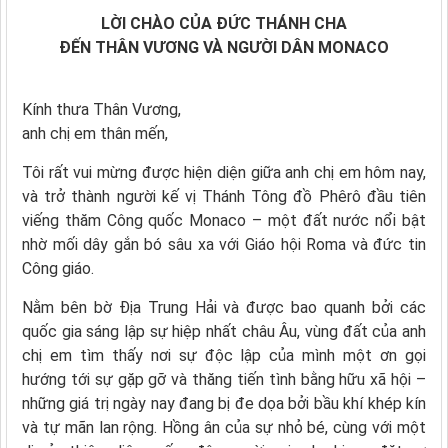
LỜI CHÀO CỦA ĐỨC THÁNH CHA
ĐẾN THÂN VƯƠNG VÀ NGƯỜI DÂN MONACO
Kính thưa Thân Vương,
anh chị em thân mến,
Tôi rất vui mừng được hiện diện giữa anh chị em hôm nay,
và trở thành người kế vị Thánh Tông đồ Phêrô đầu tiên
viếng thăm Công quốc Monaco – một đất nước nổi bật
nhờ mối dây gắn bó sâu xa với Giáo hội Roma và đức tin
Công giáo.
Nằm bên bờ Địa Trung Hải và được bao quanh bởi các
quốc gia sáng lập sự hiệp nhất châu Âu, vùng đất của anh
chị em tìm thấy nơi sự độc lập của mình một ơn gọi
hướng tới sự gặp gỡ và thăng tiến tình bằng hữu xã hội –
những giá trị ngày nay đang bị đe dọa bởi bầu khí khép kín
và tự mãn lan rộng. Hồng ân của sự nhỏ bé, cùng với một