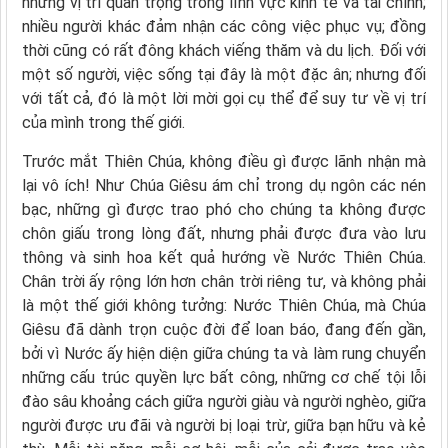
những vị trí quan trọng trong lĩnh vực kinh tế và tài chính;
nhiều người khác đảm nhận các công việc phục vụ; đồng
thời cũng có rất đông khách viếng thăm và du lịch. Đối với
một số người, việc sống tại đây là một đặc ân; nhưng đối
với tất cả, đó là một lời mời gọi cụ thể để suy tư về vị trí
của mình trong thế giới.
Trước mắt Thiên Chúa, không điều gì được lãnh nhận mà
lại vô ích! Như Chúa Giêsu ám chỉ trong dụ ngôn các nén
bạc, những gì được trao phó cho chúng ta không được
chôn giấu trong lòng đất, nhưng phải được đưa vào lưu
thông và sinh hoa kết quả hướng về Nước Thiên Chúa.
Chân trời ấy rộng lớn hơn chân trời riêng tư, và không phải
là một thế giới không tưởng: Nước Thiên Chúa, mà Chúa
Giêsu đã dành trọn cuộc đời để loan báo, đang đến gần,
bởi vì Nước ấy hiện diện giữa chúng ta và làm rung chuyển
những cấu trúc quyền lực bất công, những cơ chế tội lỗi
đào sâu khoảng cách giữa người giàu và người nghèo, giữa
người được ưu đãi và người bị loại trừ, giữa bạn hữu và kẻ