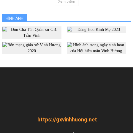
Xem thêm
HÌNH ẢNH
https://gxvinhhuong.net