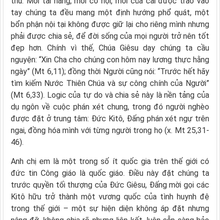
thù. Mỗi tài năng, mỗi cơ hội, mỗi của cải được trao vào
tay chúng ta đều mang một định hướng phổ quát, một
bổn phận nội tại không được giữ lại cho riêng mình nhưng
phải được chia sẻ, để đời sống của mọi người trở nên tốt
đẹp hơn. Chính vì thế, Chúa Giêsu dạy chúng ta cầu
nguyện: “Xin Cha cho chúng con hôm nay lương thực hằng
ngày” (Mt 6,11); đồng thời Người cũng nói: “Trước hết hãy
tìm kiếm Nước Thiên Chúa và sự công chính của Người”
(Mt 6,33). Logic của tự do và chia sẻ này là nền tảng của
dụ ngôn về cuộc phán xét chung, trong đó người nghèo
được đặt ở trung tâm: Đức Kitô, Đấng phán xét ngự trên
ngai, đồng hóa mình với từng người trong họ (x. Mt 25,31-
46).
Anh chị em là một trong số ít quốc gia trên thế giới có
đức tin Công giáo là quốc giáo. Điều này đặt chúng ta
trước quyền tối thượng của Đức Giêsu, Đấng mời gọi các
Kitô hữu trở thành một vương quốc của tình huynh đệ
trong thế giới – một sự hiện diện không áp đặt nhưng