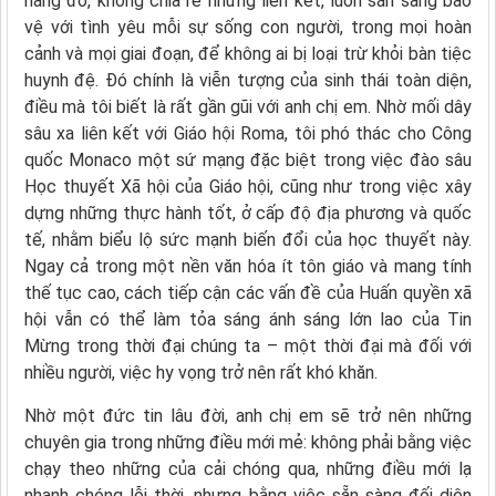
nâng đỡ, không chia rẽ nhưng liên kết, luôn sẵn sàng bảo
vệ với tình yêu mỗi sự sống con người, trong mọi hoàn
cảnh và mọi giai đoạn, để không ai bị loại trừ khỏi bàn tiệc
huynh đệ. Đó chính là viễn tượng của sinh thái toàn diện,
điều mà tôi biết là rất gần gũi với anh chị em. Nhờ mối dây
sâu xa liên kết với Giáo hội Roma, tôi phó thác cho Công
quốc Monaco một sứ mạng đặc biệt trong việc đào sâu
Học thuyết Xã hội của Giáo hội, cũng như trong việc xây
dựng những thực hành tốt, ở cấp độ địa phương và quốc
tế, nhằm biểu lộ sức mạnh biến đổi của học thuyết này.
Ngay cả trong một nền văn hóa ít tôn giáo và mang tính
thế tục cao, cách tiếp cận các vấn đề của Huấn quyền xã
hội vẫn có thể làm tỏa sáng ánh sáng lớn lao của Tin
Mừng trong thời đại chúng ta – một thời đại mà đối với
nhiều người, việc hy vọng trở nên rất khó khăn.
Nhờ một đức tin lâu đời, anh chị em sẽ trở nên những
chuyên gia trong những điều mới mẻ: không phải bằng việc
chạy theo những của cải chóng qua, những điều mới lạ
nhanh chóng lỗi thời, nhưng bằng việc sẵn sàng đối diện