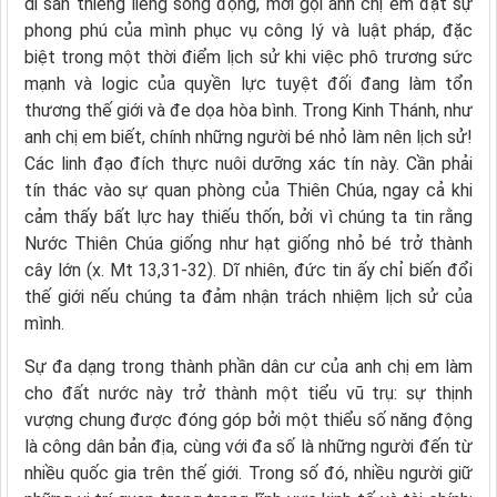
di sản thiêng liêng sống động, mời gọi anh chị em đặt sự
phong phú của mình phục vụ công lý và luật pháp, đặc
biệt trong một thời điểm lịch sử khi việc phô trương sức
mạnh và logic của quyền lực tuyệt đối đang làm tổn
thương thế giới và đe dọa hòa bình. Trong Kinh Thánh, như
anh chị em biết, chính những người bé nhỏ làm nên lịch sử!
Các linh đạo đích thực nuôi dưỡng xác tín này. Cần phải
tín thác vào sự quan phòng của Thiên Chúa, ngay cả khi
cảm thấy bất lực hay thiếu thốn, bởi vì chúng ta tin rằng
Nước Thiên Chúa giống như hạt giống nhỏ bé trở thành
cây lớn (x. Mt 13,31-32). Dĩ nhiên, đức tin ấy chỉ biến đổi
thế giới nếu chúng ta đảm nhận trách nhiệm lịch sử của
mình.
Sự đa dạng trong thành phần dân cư của anh chị em làm
cho đất nước này trở thành một tiểu vũ trụ: sự thịnh
vượng chung được đóng góp bởi một thiểu số năng động
là công dân bản địa, cùng với đa số là những người đến từ
nhiều quốc gia trên thế giới. Trong số đó, nhiều người giữ