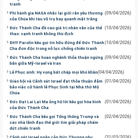
tranh
(09/04/2026)
Phi hành gia NASA nhắc lại giới răn yêu thương
của Chúa khi tàu vũ trụ bay quanh mặt trăng
(10/04/2026)
Đức Thánh Cha đề cao giá trị nhân văn của thể
thao: cạnh tranh không thù địch
(10/04/2026)
ĐHY Parolin kêu gọi tín hữu đừng để Đức Thánh
Cha đơn độc trong nỗ lực chống chiến tranh
(09/04/2026)
Đức Thánh Cha hoan nghênh thỏa thuận ngừng
bắn giữa Mỹ-Israel và Iran
(04/04/2026)
Lễ Phục sinh: Hy vọng bất chấp mọi khó khăn
(01/04/2026)
Giáo hội và Cảnh sát Israel đạt thỏa thuận đảm
bảo việc cử hành lễ Phục Sinh tại Nhà thờ Mộ
Chúa
(01/04/2026)
Đức Đạt Lai Lạt Ma ủng hộ lời kêu gọi hòa bình
của Đức Thánh Cha
(02/04/2026)
Đức Thánh Cha kêu gọi Tổng thống Trump và
các nhà lãnh đạo thế giới tìm giải pháp chấm
dứt chiến tranh
(31/03/2026)
Cảnh sát Israel ngăn cản Đức Thượng phụ