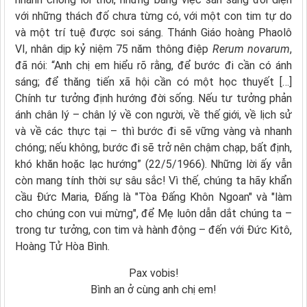
với những thách đố chưa từng có, với một con tim tự do
và một trí tuệ được soi sáng. Thánh Giáo hoàng Phaolô
VI, nhân dịp kỷ niệm 75 năm thông điệp
Rerum novarum
,
đã nói: “Anh chị em hiểu rõ rằng, để bước đi cần có ánh
sáng; để thăng tiến xã hội cần có một học thuyết […]
Chính tư tưởng định hướng đời sống. Nếu tư tưởng phản
ánh chân lý – chân lý về con người, về thế giới, về lịch sử
và về các thực tại – thì bước đi sẽ vững vàng và nhanh
chóng; nếu không, bước đi sẽ trở nên chậm chạp, bất định,
khó khăn hoặc lạc hướng” (22/5/1966). Những lời ấy vẫn
còn mang tính thời sự sâu sắc! Vì thế, chúng ta hãy khẩn
cầu Đức Maria, Đấng là "Tòa Đấng Khôn Ngoan" và "làm
cho chúng con vui mừng", để Mẹ luôn dẫn dắt chúng ta –
trong tư tưởng, con tim và hành động – đến với Đức Kitô,
Hoàng Tử Hòa Bình.
Pax vobis!
Bình an ở cùng anh chị em!