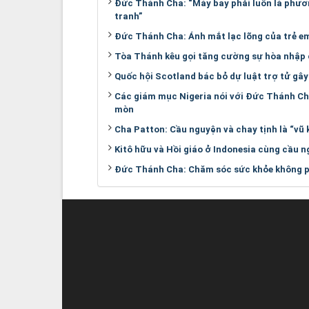
Đức Thánh Cha: “Máy bay phải luôn là phươn
tranh”
Đức Thánh Cha: Ánh mắt lạc lõng của trẻ em
Tòa Thánh kêu gọi tăng cường sự hòa nhập
Quốc hội Scotland bác bỏ dự luật trợ tử gây
Các giám mục Nigeria nói với Đức Thánh Ch
mòn
Cha Patton: Cầu nguyện và chay tịnh là “vũ 
Kitô hữu và Hồi giáo ở Indonesia cùng cầu 
Đức Thánh Cha: Chăm sóc sức khỏe không ph