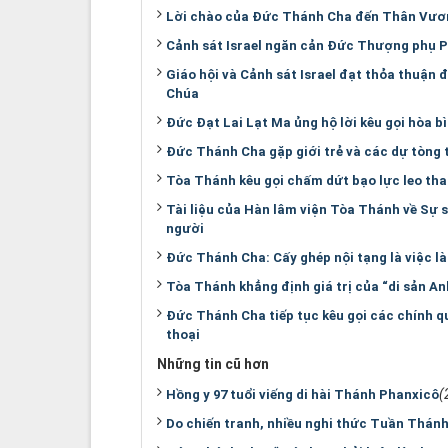
Lời chào của Đức Thánh Cha đến Thân Vươ
Cảnh sát Israel ngăn cản Đức Thượng phụ 
Giáo hội và Cảnh sát Israel đạt thỏa thuận 
Chúa
Đức Đạt Lai Lạt Ma ủng hộ lời kêu gọi hòa 
Đức Thánh Cha gặp giới trẻ và các dự tòng
Tòa Thánh kêu gọi chấm dứt bạo lực leo th
Tài liệu của Hàn lâm viện Tòa Thánh về Sự s
người
Đức Thánh Cha: Cấy ghép nội tạng là việc 
Tòa Thánh khẳng định giá trị của “di sản An
Đức Thánh Cha tiếp tục kêu gọi các chính q
thoại
Những tin cũ hơn
(
Hồng y 97 tuổi viếng di hài Thánh Phanxicô
Do chiến tranh, nhiều nghi thức Tuần Thánh