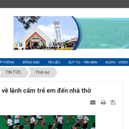
ỆP THÔNG
SỐNG ĐẠO
TÀI LIỆU
SUY TƯ – TẢN MẠN
AUDIO - VIDEO
TIN TỨC
Thời sự
 về lệnh cấm trẻ em đến nhà thờ