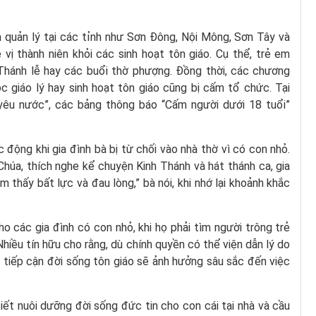
 quản lý tại các tỉnh như Sơn Đông, Nội Mông, Sơn Tây và
vị thành niên khỏi các sinh hoạt tôn giáo. Cụ thể, trẻ em
hánh lễ hay các buổi thờ phượng. Đồng thời, các chương
học giáo lý hay sinh hoạt tôn giáo cũng bị cấm tổ chức. Tại
 yêu nước”, các bảng thông báo “Cấm người dưới 18 tuổi”
động khi gia đình bà bị từ chối vào nhà thờ vì có con nhỏ.
húa, thích nghe kể chuyện Kinh Thánh và hát thánh ca, gia
m thấy bất lực và đau lòng,” bà nói, khi nhớ lại khoảnh khắc
 các gia đình có con nhỏ, khi họ phải tìm người trông trẻ
iều tín hữu cho rằng, dù chính quyền có thể viện dẫn lý do
em tiếp cận đời sống tôn giáo sẽ ảnh hưởng sâu sắc đến việc
iết nuôi dưỡng đời sống đức tin cho con cái tại nhà và cầu