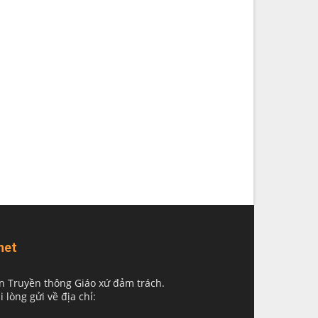
net
n Truyền thông Giáo xứ đảm trách.
i lòng gửi về địa chỉ: