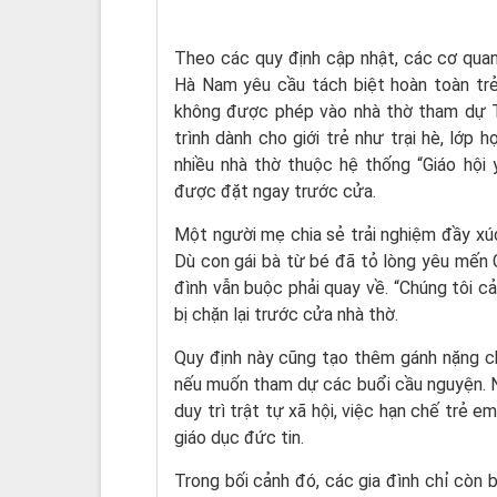
Theo các quy định cập nhật, các cơ quan
Hà Nam yêu cầu tách biệt hoàn toàn trẻ 
không được phép vào nhà thờ tham dự T
trình dành cho giới trẻ như trại hè, lớp 
nhiều nhà thờ thuộc hệ thống “Giáo hội
được đặt ngay trước cửa.
Một người mẹ chia sẻ trải nghiệm đầy xúc 
Dù con gái bà từ bé đã tỏ lòng yêu mến C
đình vẫn buộc phải quay về. “Chúng tôi cả
bị chặn lại trước cửa nhà thờ.
Quy định này cũng tạo thêm gánh nặng cho
nếu muốn tham dự các buổi cầu nguyện. Nh
duy trì trật tự xã hội, việc hạn chế trẻ 
giáo dục đức tin.
Trong bối cảnh đó, các gia đình chỉ còn b