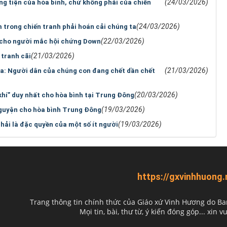
(24/03/2026)
g tiện của hòa bình, chứ không phải của chiến
(24/03/2026)
 trong chiến tranh phải hoán cải chúng ta
(22/03/2026)
 cho người mắc hội chứng Down
(21/03/2026)
 tranh cãi
(21/03/2026)
a: Người dân của chúng con đang chết dần chết
(20/03/2026)
khí” duy nhất cho hòa bình tại Trung Đông
(19/03/2026)
nguyện cho hòa bình Trung Đông
(19/03/2026)
ải là đặc quyền của một số ít người
https://gxvinhhuong.
Trang thông tin chính thức của Giáo xứ Vinh Hương do
Ba
Mọi tin, bài, thư từ, ý kiến đóng góp... xin vu