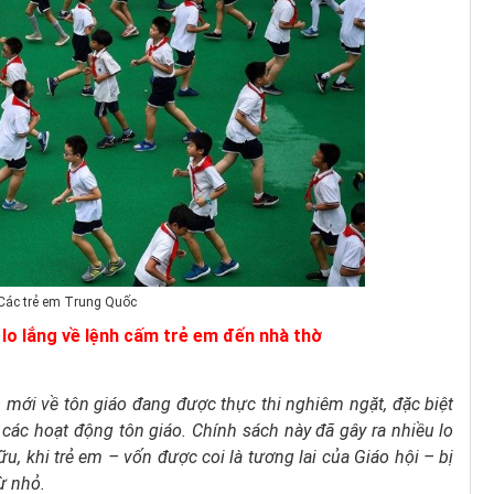
Các trẻ em Trung Quốc
lo lắng về lệnh cấm trẻ em đến nhà thờ
h mới về tôn giáo đang được thực thi nghiêm ngặt, đặc biệt
 các hoạt động tôn giáo. Chính sách này đã gây ra nhiều lo
, khi trẻ em – vốn được coi là tương lai của Giáo hội – bị
ừ nhỏ.