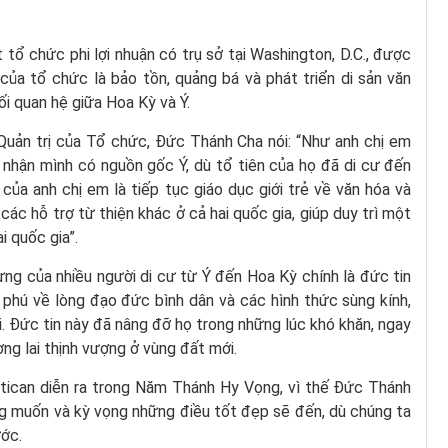
ổ chức phi lợi nhuận có trụ sở tại Washington, D.C., được
của tổ chức là bảo tồn, quảng bá và phát triển di sản văn
i quan hệ giữa Hoa Kỳ và Ý.
 Quản trị của Tổ chức, Đức Thánh Cha nói: “Như anh chị em
 nhận mình có nguồn gốc Ý, dù tổ tiên của họ đã di cư đến
của anh chị em là tiếp tục giáo dục giới trẻ về văn hóa và
các hỗ trợ từ thiện khác ở cả hai quốc gia, giúp duy trì một
i quốc gia”.
ng của nhiều người di cư từ Ý đến Hoa Kỳ chính là đức tin
 phú về lòng đạo đức bình dân và các hình thức sùng kính,
. Đức tin này đã nâng đỡ họ trong những lúc khó khăn, ngay
ng lai thịnh vượng ở vùng đất mới.
tican diễn ra trong Năm Thánh Hy Vọng, vì thế Đức Thánh
g muốn và kỳ vọng những điều tốt đẹp sẽ đến, dù chúng ta
ước.