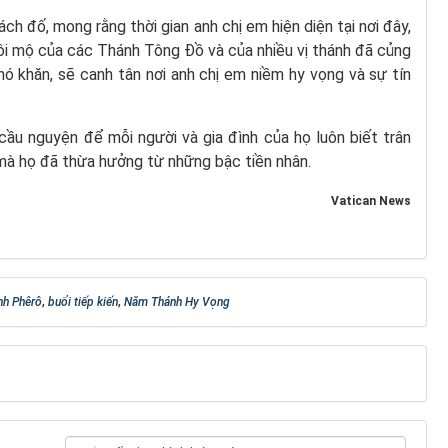
ách đố, mong rằng thời gian anh chị em hiện diện tại nơi đây,
i mộ của các Thánh Tông Đồ và của nhiều vị thánh đã củng
hó khăn, sẽ canh tân nơi anh chị em niềm hy vọng và sự tín
cầu nguyện để mỗi người và gia đình của họ luôn biết trân
 mà họ đã thừa hưởng từ những bậc tiền nhân.
Vatican News
nh Phêrô
,
buổi tiếp kiến
,
Năm Thánh Hy Vọng