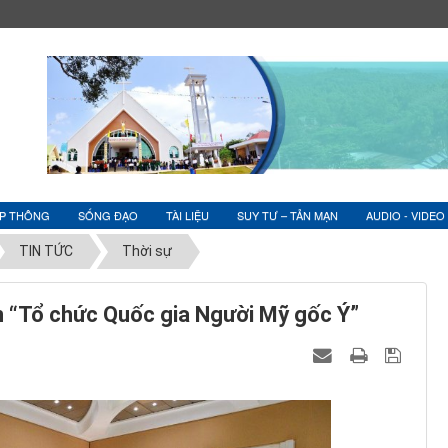
ỆP THÔNG
SỐNG ĐẠO
TÀI LIỆU
SUY TƯ – TẢN MẠN
AUDIO - VIDEO
TIN TỨC
Thời sự
n “Tổ chức Quốc gia Người Mỹ gốc Ý”