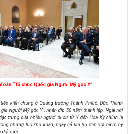
 đoàn “Tổ chức Quốc gia Người Mỹ gốc Ý”
 tiếp kiến chung ở Quảng trường Thánh Phêrô, Đức Thánh
 gia Người Mỹ gốc Ý", nhân dịp 50 năm thành lập. Ngài nói
đặc trưng của nhiều người di cư từ Ý đến Hoa Kỳ chính là
trong những lúc khó khăn, ngay cả khi họ đến với niềm hy
 đất mới.