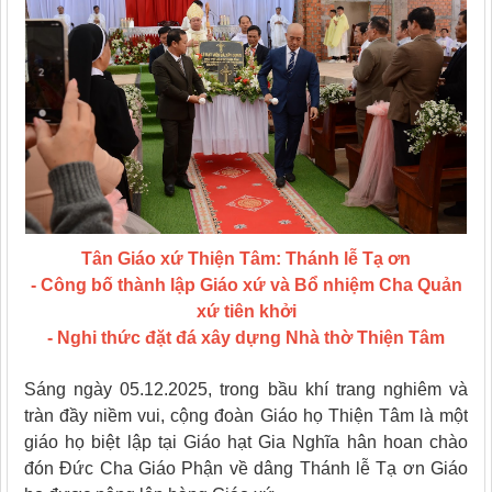
Tân Giáo xứ Thiện Tâm: Thánh lễ Tạ ơn
- Công bố thành lập Giáo xứ và Bổ nhiệm Cha Quản
xứ tiên khởi
- Nghi thức đặt đá xây dựng Nhà thờ Thiện Tâm
Sáng ngày 05.12.2025, trong bầu khí trang nghiêm và
tràn đầy niềm vui, cộng đoàn Giáo họ Thiện Tâm là một
giáo họ biệt lập tại Giáo hạt Gia Nghĩa hân hoan chào
đón Đức Cha Giáo Phận về dâng Thánh lễ Tạ ơn Giáo