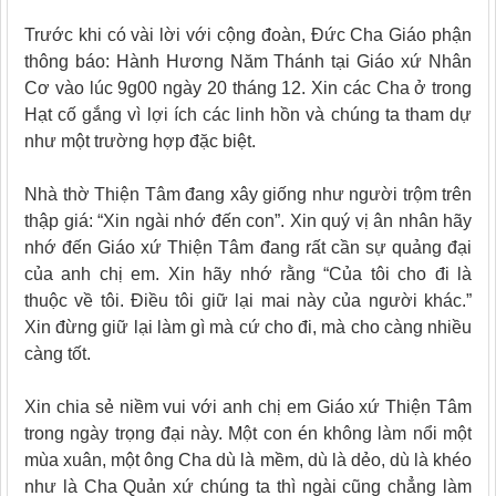
Trước khi có vài lời với cộng đoàn, Đức Cha Giáo phận
thông báo: Hành Hương Năm Thánh tại Giáo xứ Nhân
Cơ vào lúc 9g00 ngày 20 tháng 12. Xin các Cha ở trong
Hạt cố gắng vì lợi ích các linh hồn và chúng ta tham dự
như một trường hợp đặc biệt.
Nhà thờ Thiện Tâm đang xây giống như người trộm trên
thập giá: “Xin ngài nhớ đến con”. Xin quý vị ân nhân hãy
nhớ đến Giáo xứ Thiện Tâm đang rất cần sự quảng đại
của anh chị em. Xin hãy nhớ rằng “Của tôi cho đi là
thuộc về tôi. Điều tôi giữ lại mai này của người khác.”
Xin đừng giữ lại làm gì mà cứ cho đi, mà cho càng nhiều
càng tốt.
Xin chia sẻ niềm vui với anh chị em Giáo xứ Thiện Tâm
trong ngày trọng đại này. Một con én không làm nổi một
mùa xuân, một ông Cha dù là mềm, dù là dẻo, dù là khéo
như là Cha Quản xứ chúng ta thì ngài cũng chẳng làm