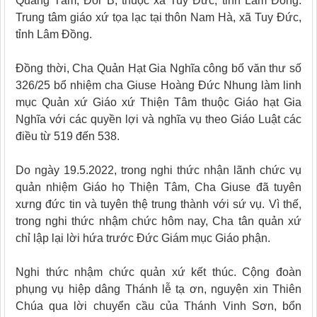
Quảng Tâm, Đor B, thuộc xã Tuy Đức, tỉnh Lâm Đồng.
Trung tâm giáo xứ tọa lạc tại thôn Nam Hà, xã Tuy Đức,
tỉnh Lâm Đồng.
Đồng thời, Cha Quản Hạt Gia Nghĩa công bố văn thư số
326/25 bổ nhiệm cha Giuse Hoàng Đức Nhung làm linh
mục Quản xứ Giáo xứ Thiện Tâm thuộc Giáo hạt Gia
Nghĩa với các quyền lợi và nghĩa vụ theo Giáo Luật các
điều từ 519 đến 538.
Do ngày 19.5.2022, trong nghi thức nhận lãnh chức vụ
quản nhiệm Giáo họ Thiện Tâm, Cha Giuse đã tuyên
xưng đức tin và tuyên thệ trung thành với sứ vụ. Vì thế,
trong nghi thức nhậm chức hôm nay, Cha tân quản xứ
chỉ lập lại lời hứa trước Đức Giám mục Giáo phận.
Nghi thức nhậm chức quản xứ kết thúc. Cộng đoàn
phụng vụ hiệp dâng Thánh lễ tạ ơn, nguyện xin Thiên
Chúa qua lời chuyển cầu của Thánh Vinh Sơn, bổn