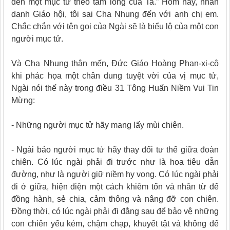
đến một mục tử theo tấm lòng của Ta.” Hôm nay, nhân
danh Giáo hội, tôi sai Cha Nhung đến với anh chị em.
Chắc chắn với tên gọi của Ngài sẽ là biểu lộ của một con
người mục tử.
Và Cha Nhung thân mến, Đức Giáo Hoàng Phan-xi-cô
khi phác họa một chân dung tuyệt vời của vị mục tử,
Ngài nói thế này trong điều 31 Tông Huấn Niềm Vui Tin
Mừng:
- Những người mục tử hãy mang lấy mùi chiên.
- Ngài bảo người mục tử hãy thay đổi tư thế giữa đoàn
chiên. Có lúc ngài phải đi trước như là hoa tiêu dẫn
đường, như là người giữ niềm hy vọng. Có lúc ngài phải
đi ở giữa, hiện diện một cách khiêm tốn và nhân từ để
đồng hành, sẻ chia, cảm thông và nâng đỡ con chiên.
Đồng thời, có lúc ngài phải đi đằng sau để bảo vệ những
con chiên yếu kém, chậm chạp, khuyết tật và không để