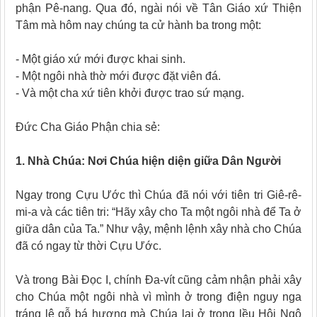
phận Pê-nang. Qua đó, ngài nói về Tân Giáo xứ Thiện
Tâm mà hôm nay chúng ta cử hành ba trong một:
- Một giáo xứ mới được khai sinh.
- Một ngôi nhà thờ mới được đặt viên đá.
- Và một cha xứ tiên khởi được trao sứ mạng.
Đức Cha Giáo Phận chia sẻ:
1. Nhà Chúa: Nơi Chúa hiện diện giữa Dân Người
Ngay trong Cựu Ước thì Chúa đã nói với tiên tri Giê-rê-
mi-a và các tiên tri: “Hãy xây cho Ta một ngôi nhà để Ta ở
giữa dân của Ta.” Như vậy, mệnh lệnh xây nhà cho Chúa
đã có ngay từ thời Cựu Ước.
Và trong Bài Đọc I, chính Đa-vít cũng cảm nhận phải xây
cho Chúa một ngôi nhà vì mình ở trong điện nguy nga
tráng lệ gỗ bá hương mà Chúa lại ở trong lều Hội Ngộ