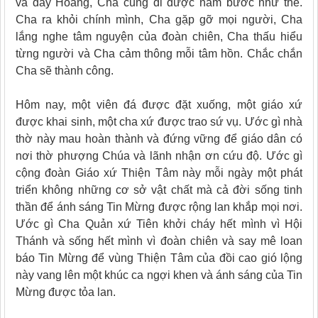
và đầy Hoàng, Cha cũng đi được năm bước như thế.
Cha ra khỏi chính mình, Cha gặp gỡ mọi người, Cha
lắng nghe tâm nguyện của đoàn chiên, Cha thấu hiểu
từng người và Cha cảm thông mỗi tâm hồn. Chắc chắn
Cha sẽ thành công.
Hôm nay, một viên đá được đặt xuống, một giáo xứ
được khai sinh, một cha xứ được trao sứ vụ. Ước gì nhà
thờ này mau hoàn thành và đứng vững để giáo dân có
nơi thờ phượng Chúa và lãnh nhận ơn cứu độ. Ước gì
cộng đoàn Giáo xứ Thiện Tâm này mỗi ngày một phát
triển không những cơ sở vật chất mà cả đời sống tinh
thần để ánh sáng Tin Mừng được rộng lan khắp mọi nơi.
Ước gì Cha Quản xứ Tiên khởi cháy hết mình vì Hội
Thánh và sống hết mình vì đoàn chiên và say mê loan
báo Tin Mừng để vùng Thiện Tâm của đồi cao gió lộng
này vang lên một khúc ca ngợi khen và ánh sáng của Tin
Mừng được tỏa lan.