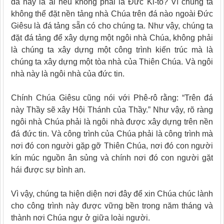
đá này là ai nếu không phải là Đức Ki-tô? Vì chúng ta
không thể đặt nền tảng nhà Chúa trên đá nào ngoài Đức
Giêsu là đá tảng sẵn có cho chúng ta. Như vậy, chúng ta
đặt đá tảng để xây dựng một ngôi nhà Chúa, không phải
là chúng ta xây dựng một công trình kiến trúc mà là
chúng ta xây dựng một tòa nhà của Thiên Chúa. Và ngôi
nhà này là ngôi nhà của đức tin.
Chính Chúa Giêsu cũng nói với Phê-rô rằng: “Trên đá
này Thầy sẽ xây Hội Thánh của Thầy.” Như vậy, rõ ràng
ngôi nhà Chúa phải là ngôi nhà được xây dựng trên nền
đá đức tin. Và công trình của Chúa phải là công trình mà
nơi đó con người gặp gỡ Thiên Chúa, nơi đó con người
kín múc nguồn ân sủng và chính nơi đó con người gặt
hái được sự bình an.
Vì vậy, chúng ta hiện diện nơi đây để xin Chúa chúc lành
cho công trình này được vững bền trong năm tháng và
thành nơi Chúa ngự ở giữa loài người.